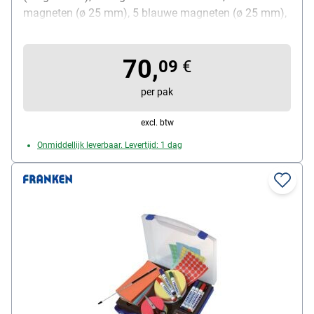
magneten (ø 25 mm), 5 blauwe magneten (ø 25 mm),
10 droge wisdoeken en 1 flacon reinigingsspray (125
ml)
70,
09
€
per pak
excl. btw
Onmiddellijk leverbaar. Levertijd: 1 dag