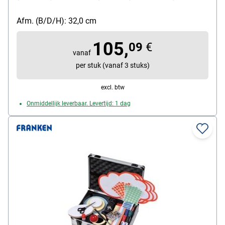
cm), 10 presentatiewolken (25 x 42 cm), elke 240
markeerpunten (rood en groen), 20 flipchartmarkers
Afm. (B/D/H): 32,0 cm
(10x zwart, 10x rood), 4 jumbo markers (rood, groen,
105,
blauw, zwart), 1 lijmstift, 200 pinspelden(ronde kop,
09
€
vanaf
gesorteerde kleuren), afmetingen (B/D/H): 51/32/10,5
per stuk (vanaf 3 stuks)
cm
excl. btw
Onmiddellijk leverbaar. Levertijd: 1 dag