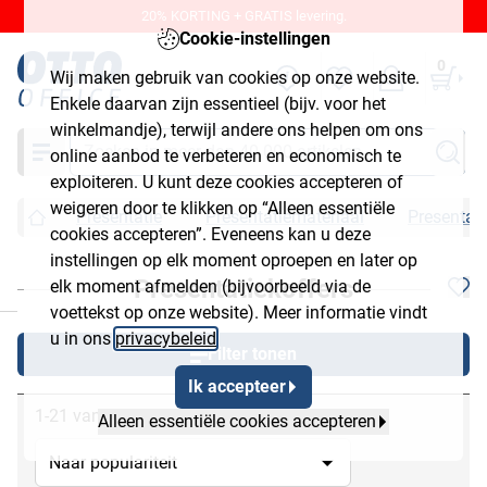
20% KORTING + GRATIS levering.
Cookie-instellingen
0
Wij maken gebruik van cookies op onze website.
Enkele daarvan zijn essentieel (bijv. voor het
winkelmandje), terwijl andere ons helpen om ons
Zoeken
online aanbod te verbeteren en economisch te
exploiteren. U kunt deze cookies accepteren of
weigeren door te klikken op “Alleen essentiële
Presentatie
Presentatiemateriaal
Presentati
cookies accepteren”. Eveneens kan u deze
instellingen op elk moment oproepen en later op
Presentatiekoffers
elk moment afmelden (bijvoorbeeld via de
chließen
voettekst op onze website). Meer informatie vindt
u in ons
privacybeleid
.
Filter tonen
Ik accepteer
1-21 van 21
Alleen essentiële cookies accepteren