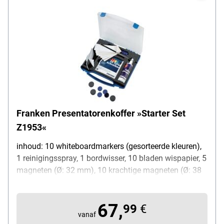
Franken Presentatorenkoffer »Starter Set
Z1953«
inhoud: 10 whiteboardmarkers (gesorteerde kleuren),
1 reinigingsspray, 1 bordwisser, 10 bladen wispapier, 5
magneten (Ø: 32 mm), 10 krachtige magneten (Ø: 38
mm) en 1 laserpointer, afmetingen (B/D/H): 34,5/31/6
cm
67,
99
€
vanaf