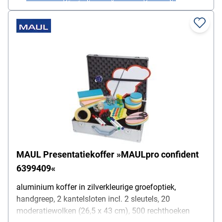
spelden (ronde kop, gesorteerde kleuren), 1
speldenkussen, 1 telescopische aanwijsstok met
balpen
MAUL Presentatiekoffer »MAULpro confident
6399409«
aluminium koffer in zilverkleurige groefoptiek,
handgreep, 2 kantelsloten incl. 2 sleutels, 20
moderatiewolken (26,5 x 43 cm), 500 rechthoeken