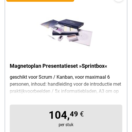
opbergvakken, leveringsomvang: 1 presentatiekoffer
met inhoud
Magnetoplan Presentatieset »Sprintbox«
geschikt voor Scrum / Kanban, voor maximaal 6
personen, inhoud: handleiding voor de introductie met
praktijkvoorbeelden / 5x informatiebladen, A3 om op
te hangen / 5x informatiebladen, A3 om op te hangen
/ 5x Epic-kaarten, blauw, afmetingen: 150x80 mm
104,
(magnetisch + beschrijfbaar) / 12x story-kaarten,
49
€
groen, afmeting: 150 x 80 mm (magnetisch +
per stuk
beschrijfbaar) / 50x taakkaarten, geel, afmeting: 150 x