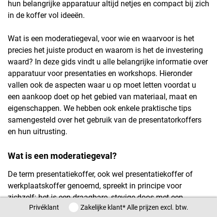
hun belangrijke apparatuur altijd netjes en compact bij zich
in de koffer vol ideeën.
Wat is een moderatiegeval, voor wie en waarvoor is het
precies het juiste product en waarom is het de investering
waard? In deze gids vindt u alle belangrijke informatie over
apparatuur voor presentaties en workshops. Hieronder
vallen ook de aspecten waar u op moet letten voordat u
een aankoop doet op het gebied van materiaal, maat en
eigenschappen. We hebben ook enkele praktische tips
samengesteld over het gebruik van de presentatorkoffers
en hun uitrusting.
Wat is een moderatiegeval?
De term presentatiekoffer, ook wel presentatiekoffer of
werkplaatskoffer genoemd, spreekt in principe voor
zichzelf: het is een draagbare, stevige doos met een
Privéklant / Zakelijke klant
Privéklant
Zakelijke klant
* Alle prijzen excl. btw.
scharnierend of afsluitbaar deksel waarin diverse