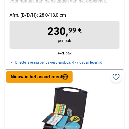
voor notities aan beide zijden van het oppervlak,
materiaal: PET, bijzonderheden: 100% recyclebaar,
afmetingen (B/D/H): 42 / 28 / 18 cm, inhoud per pak:
Afm. (B/D/H): 28,0/18,0 cm
1 presentatiekoffer
230,
99
€
per pak
excl. btw
Directe levering per pakjesdienst, ca. 4 - 7 dagen levertijd
Nieuw in het assortiment