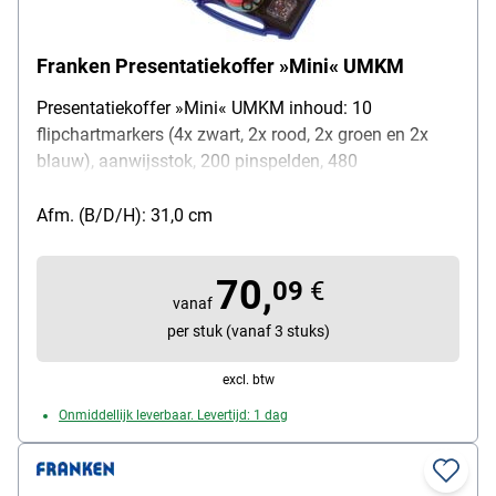
Franken Presentatiekoffer »Mini« UMKM
Presentatiekoffer »Mini« UMKM inhoud: 10
flipchartmarkers (4x zwart, 2x rood, 2x groen en 2x
blauw), aanwijsstok, 200 pinspelden, 480
markeerpunten (elk 120 in rood, groen, geel en blauw),
150 presentatiekaarten (rechthoek, 20,5 x 9,5 cm), 150
Afm. (B/D/H): 31,0 cm
presentatiekaarten (rond, Ø 9,5 cm), 150
presentatiekaarten (rond, Ø 14 cm), schaar, materiaal
70,
09
€
koffer: kunststof, kleur: blauw, transparante deksel,
vanaf
afmetingen (B/D/H): 34,5 / 31 / 6 cm
per stuk (vanaf 3 stuks)
excl. btw
Onmiddellijk leverbaar. Levertijd: 1 dag