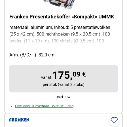
Franken Presentatiekoffer »Kompakt« UMMK
materiaal: aluminium, inhoud: 5 presentatiewolken
(25 x 42 cm), 500 rechthoeken (9,5 x 20,5 cm), 100
ovalen (11 x 19 cm), 100 cirkels (Ø 9,5 cm), 100
cirkels (Ø 14 cm), 50 cirkels (Ø 19,5 cm), elk 520
markeerpunten (rood en groen), 16 flipchartmarkers
Afm. (B/D/H): 32,0 cm
(8x zwart, 8x rood), 4 jumbo markers (rood, groen,
blauw, zwart), 1 schaar, 1 crepeband, 1 lijmstift, 300
175,
09
€
pinspelden(ronde kop), 1 speldenkussen, aanwijsstok,
vanaf
afmetingen (B/D/H): 43/32/12 cm
per stuk (vanaf 3 stuks)
excl. btw
Onmiddellijk leverbaar. Levertijd: 1 dag