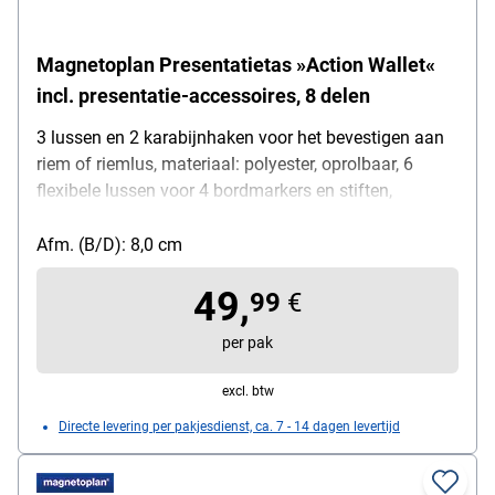
Magnetoplan Presentatietas »Action Wallet«
incl. presentatie-accessoires, 8 delen
3 lussen en 2 karabijnhaken voor het bevestigen aan
riem of riemlus, materiaal: polyester, oprolbaar, 6
flexibele lussen voor 4 bordmarkers en stiften,
insteekvak, magnetisch aan whiteboard te bevestigen,
inhoud van de accessoires: 4 in kleur gesorteerde
Afm. (B/D): 8,0 cm
bordmarkers (elk 1x zwart, blauw, rood, groen),
49,
reinigingsvilt (wasbaar), 1 reinigingsspray „Action
99
€
Cleaner“, 2 karabijnhaken, formaat uitgeklapt: 40 x
per pak
19,5 cm, formaat opgerold 8 x 19,5 cm (ØxH)
excl. btw
Directe levering per pakjesdienst, ca. 7 - 14 dagen levertijd