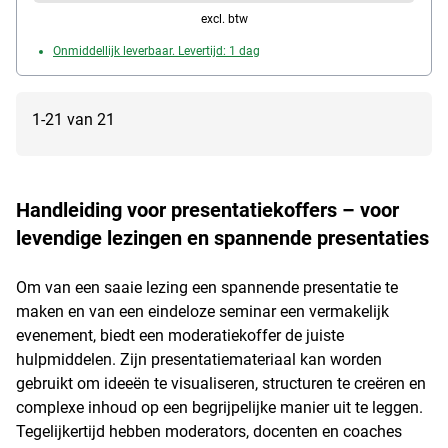
80 mm (magnetisch + beschrijfbaar) / 20x Review-
excl. btw
kaarten, afmeting: 70 x 50 mm, 4 kleuren (magnetisch
Onmiddellijk leverbaar. Levertijd: 1 dag
+ beschrijfbaar) / 9x kopteksten, afmeting 190 x 60
mm, magnetisch (Backlog, To Do, Doing, Blocked,
Done, Verify, Approve, Waiting, blanco) / 128x set
1-21 van 21
papieren stickers voor het personaliseren van
taakkaarten (zelfklevend + beschrijfbaar) / 20x
symboolstickers voor het markeren van
sprintbelemmeringen, afmetingen: 2,5 x 2,5 cm,
Handleiding voor presentatiekoffers – voor
magnetisch (bliksem, uitroepteken, duim omhoog,
levendige lezingen en spannende presentaties
experiment) / Lijntape, afmeting: 3 mm x 10 m
(zelfklevend, rol) / 4x Wet Erase-marker met wigpunt,
Om van een saaie lezing een spannende presentatie te
afmeting: 2,5 mm, leveringsomvang: 255 stuks in
maken en van een eindeloze seminar een vermakelijk
kartonnen doos
evenement, biedt een moderatiekoffer de juiste
hulpmiddelen. Zijn presentatiemateriaal kan worden
gebruikt om ideeën te visualiseren, structuren te creëren en
complexe inhoud op een begrijpelijke manier uit te leggen.
Tegelijkertijd hebben moderators, docenten en coaches