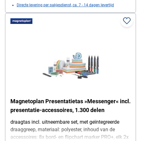
Directe levering per pakjesdienst, ca. 7 - 14 dagen levertijd
aanwijsstok, 1 plakfolie handafroller met plakfolierol,
25 m x 19 mm, 1 rol crêpe tape, 50 m x 30 mm, 1
cutter, bladbreedte 9 mm, 800 markeerstippen, 200 elk
geel, blauw, groen en rood, afmetingen (D/D/H) rood,
afmetingen (B/D/H): 47 / 34 / 16,5 cm
Magnetoplan Presentatietas »Messenger« incl.
presentatie-accessoires, 1.300 delen
draagtas incl. uitneembare set, met geïntegreerde
draaggreep, materiaal: polyester, inhoud van de
accessoires: 8x bord- en flipchart marker PRO+, elk 2x