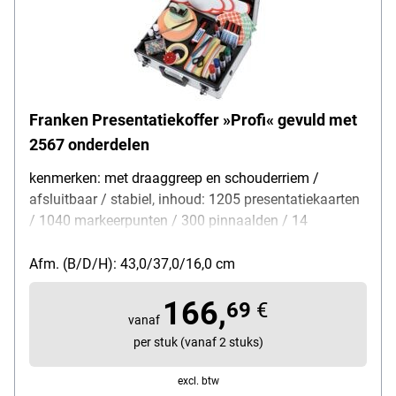
Franken Presentatiekoffer »Profi« gevuld met
2567 onderdelen
kenmerken: met draaggreep en schouderriem /
afsluitbaar / stabiel, inhoud: 1205 presentatiekaarten
/ 1040 markeerpunten / 300 pinnaalden / 14
markeerstiften / 1 laserpointer met balpen / 7 extra
accessoires, afmetingen (B/D/H): 48 / 37 / 16 cm,
Afm. (B/D/H): 43,0/37,0/16,0 cm
materiaal: aluminium, gewicht: 6 kg, kleur: zilver,
166,
leveringsomvang: 1 presentatiekoffer gevuld met
69
€
vanaf
2567 onderdelen
per stuk (vanaf 2 stuks)
excl. btw