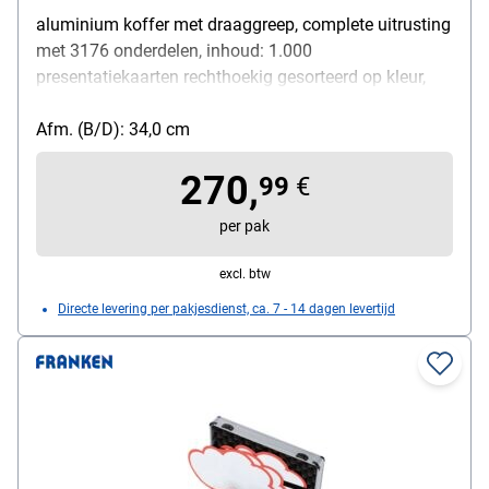
aluminium koffer met draaggreep, complete uitrusting
met 3176 onderdelen, inhoud: 1.000
presentatiekaarten rechthoekig gesorteerd op kleur,
500 presentatiekaarten ovaal gesorteerd op kleur,
seminarmarkers (12x elk zwart, rood, blauw, groen),
Afm. (B/D): 34,0 cm
bord- en flipchartmarkers (6x elk groen en zwart), 400
270,
st. prikbordspelden, 4x speldenkussen, telescopische
99
€
wijzer, 4 stuks. lijmsticks, 4x papierschaar, 4x cutter,
per pak
1.200 st. markeerpunten (300 elk in geel, blauw, groen
en rood), afmetingen (B/D/H): 47 / 34 / 16,5 cm
excl. btw
Directe levering per pakjesdienst, ca. 7 - 14 dagen levertijd