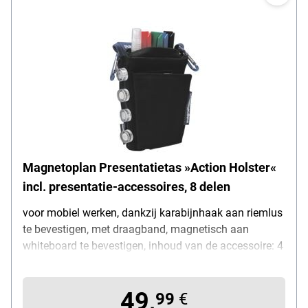
Magnetoplan Presentatietas »Action Holster«
incl. presentatie-accessoires, 8 delen
voor mobiel werken, dankzij karabijnhaak aan riemlus
te bevestigen, met draagband, magnetisch aan
whiteboard te bevestigen, inhoud van de accessoire: 4
in kleur gesorteerde bordmarkers (elk 1x zwart, blauw,
rood, groen), reinigingsvilt (wasbaar), 1
49,
reinigingsspray „Action Cleaner“, 2 karabijnhaken
99
€