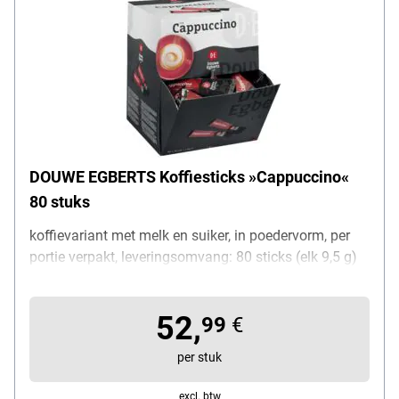
DOUWE EGBERTS Koffiesticks »Cappuccino«
80 stuks
koffievariant met melk en suiker, in poedervorm, per
portie verpakt, leveringsomvang: 80 sticks (elk 9,5 g)
52,
99
€
per stuk
excl. btw