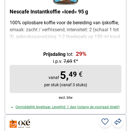
Nescafe Instantkoffie »Iced« 95 g
100% oplosbare koffie voor de bereiding van ijskoffie,
smaak: zacht / verfrissend, intensiteit: 2 (schaal 1 tot
3), gebruiksaanwijzing: 1-2 theelepels op 150 ml koud
water of melk, inhoud (g): 95 g, verpakking: glas met
draaisluiting, leveringsomvang: 1 glas oploskoffie (95
29%
Prijsdaling
tot:
g)
i.p.v.
7,69
€*
5,
49
€
vanaf
per stuk (vanaf 3 stuks)
excl. btw
Onmiddellijk leverbaar. Levertijd: 1 dag (zolang de voorraad strekt)