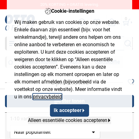
20% KORTING + GRATIS levering.
Cookie-instellingen
0
Wij maken gebruik van cookies op onze website.
Enkele daarvan zijn essentieel (bijv. voor het
winkelmandje), terwijl andere ons helpen om ons
Zoeken
online aanbod te verbeteren en economisch te
exploiteren. U kunt deze cookies accepteren of
weigeren door te klikken op “Alleen essentiële
Levensmiddelen
Koffie
Oploskoffie
cookies accepteren”. Eveneens kan u deze
instellingen op elk moment oproepen en later op
Oploskoffie
elk moment afmelden (bijvoorbeeld via de
chließen
voettekst op onze website). Meer informatie vindt
u in ons
privacybeleid
.
Filter tonen
Ik accepteer
1-10 van 10
Alleen essentiële cookies accepteren