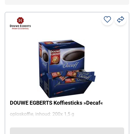
DOUWE EGBERTS Koffiesticks »Decaf«
oploskoffie, inhoud: 200x 1,5 g