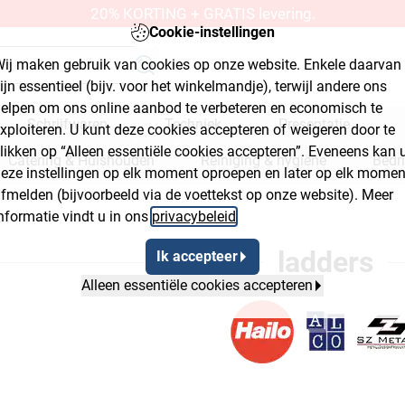
20% KORTING + GRATIS levering.
Cookie-instellingen
ij maken gebruik van cookies op onze website. Enkele daarvan
ijn essentieel (bijv. voor het winkelmandje), terwijl andere ons
elpen om ons online aanbod te verbeteren en economisch te
Schrijfwaren
Techniek
Presentatie
xploiteren. U kunt deze cookies accepteren of weigeren door te
likken op “Alleen essentiële cookies accepteren”. Eveneens kan 
Catering & Huishouden
Reiniging & hygiëne
Bedr
eze instellingen op elk moment oproepen en later op elk momen
fmelden (bijvoorbeeld via de voettekst op onze website). Meer
kplaats & bouwmarkt
nformatie vindt u in ons
privacybeleid
.
lyout Button 2
ladders
Ik accepteer
Alleen essentiële cookies accepteren