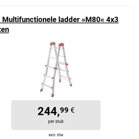
o Multifunctionele ladder »M80« 4x3
ten
244,
99
€
per stuk
excl. btw