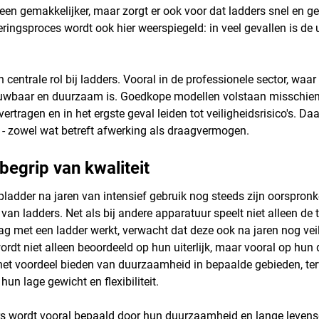
leen gemakkelijker, maar zorgt er ook voor dat ladders snel en g
eringsproces wordt ook hier weerspiegeld: in veel gevallen is de 
n centrale rol bij ladders. Vooral in de professionele sector, waar
rouwbaar en duurzaam is. Goedkope modellen volstaan misschien
tragen en in het ergste geval leiden tot veiligheidsrisico's. Daa
n - zowel wat betreft afwerking als draagvermogen.
begrip van kwaliteit
apladder na jaren van intensief gebruik nog steeds zijn oorspronk
van ladders. Net als bij andere apparatuur speelt niet alleen de
 met een ladder werkt, verwacht dat deze ook na jaren nog veilig 
wordt niet alleen beoordeeld op hun uiterlijk, maar vooral op hu
 het voordeel bieden van duurzaamheid in bepaalde gebieden, te
n lage gewicht en flexibiliteit.
ers wordt vooral bepaald door hun duurzaamheid en lange levens