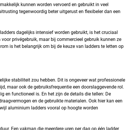
emakkelijk kunnen worden vervoerd en gebruikt in veel
uitrusting tegenwoordig beter uitgerust en flexibeler dan een
 ladders dagelijks intensief worden gebruikt, is het cruciaal
 voor privégebruik, maar bij commercieel gebruik kunnen ze
rom is het belangrijk om bij de keuze van ladders te letten op
elijke stabiliteit zou hebben. Dit is ongeveer wat professionele
 tijd, maar ook de gebruiksfrequentie een doorslaggevende rol.
en functioneel is. En het zijn de details die tellen: De
n draagvermogen en de gebruikte materialen. Ook hier kan een
rwijl aluminium ladders vooral op hoogte worden
duur. Een vakman die meerdere uren per dag op één ladder