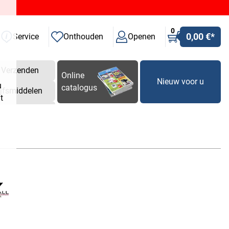
0
0,00 €
*
Service
Onthouden
Openen
Verzenden
Online
Nieuw voor u
u
catalogus
ijfsmiddelen
t