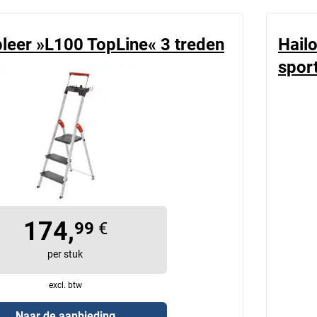
pleer »L100 TopLine« 3 treden
Hail
spor
174,
99
€
per stuk
excl. btw
Naar de aanbieding