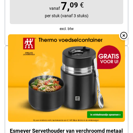
7,
09
€
vanaf
per stuk (vanaf 3 stuks)
excl. btw
Overlay
Onmiddellijk leverbaar. Levertijd: 1 dag
Over
Esmeyer Servethouder van verchroomd metaal