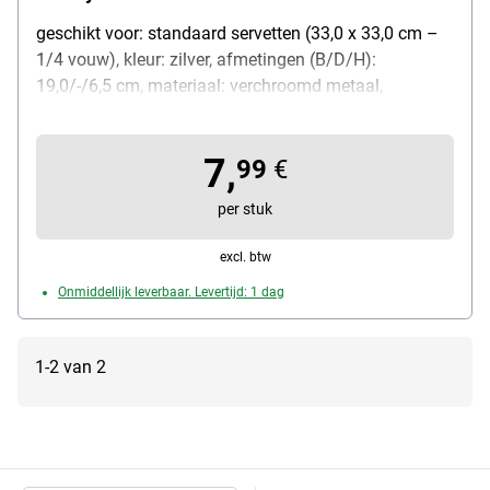
geschikt voor: standaard servetten (33,0 x 33,0 cm –
1/4 vouw), kleur: zilver, afmetingen (B/D/H):
19,0/-/6,5 cm, materiaal: verchroomd metaal,
leveringsomvang: 1 servethouder
7,
99
€
per stuk
excl. btw
Onmiddellijk leverbaar. Levertijd: 1 dag
1-2 van 2