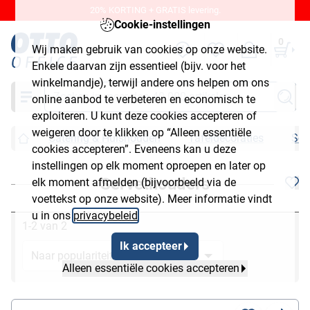
20% KORTING + GRATIS levering.
Cookie-instellingen
0
Wij maken gebruik van cookies op onze website.
Enkele daarvan zijn essentieel (bijv. voor het
winkelmandje), terwijl andere ons helpen om ons
Zoeken
online aanbod te verbeteren en economisch te
exploiteren. U kunt deze cookies accepteren of
weigeren door te klikken op “Alleen essentiële
Catering & Huishouden
Tafeldecoraties
Ser
cookies accepteren”. Eveneens kan u deze
instellingen op elk moment oproepen en later op
Servethouders
elk moment afmelden (bijvoorbeeld via de
voettekst op onze website). Meer informatie vindt
u in ons
privacybeleid
.
1-2 van 2
Ik accepteer
Alleen essentiële cookies accepteren