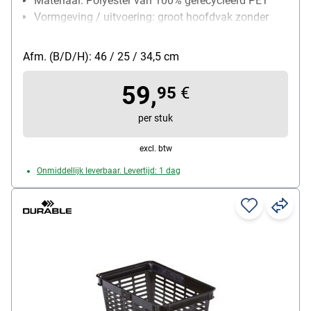
Materiaal: Polyester van 100% gerecycleerd PET
Vormgeving / uitvoering: groot hoofdvak zonder
sluiting / één binnenvak met ritssluiting / twee
steekvakken aan de buitenkant / stevige bodem
Afm. (B/D/H): 46 / 25 / 34,5 cm
met pootjes voor stabiliteit en bescherming tegen
vuil en vocht
59,
95
€
Gewicht: 0.9 kg
volume: 25 L
per stuk
excl. btw
Onmiddellijk leverbaar. Levertijd: 1 dag