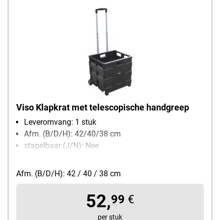
Viso Klapkrat met telescopische handgreep
Leveromvang: 1 stuk
Afm. (B/D/H): 42/40/38 cm
stapelbaar (J/N): Nee
Materiaal: kunststof / aluminium
volume: 60 L
Afm. (B/D/H): 42 / 40 / 38 cm
52,
99
€
per stuk