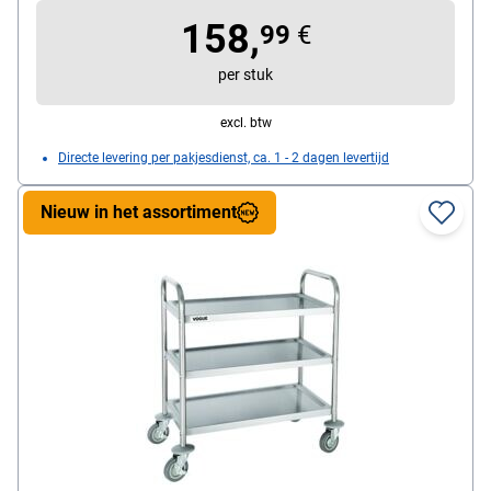
afmetingen (B/D/H): 71 / 40,5 / 82,5 cm,
158,
leveringsomvang: 1x serveerwagen
99
€
per stuk
excl. btw
Directe levering per pakjesdienst, ca. 1 - 2 dagen levertijd
Nieuw in het assortiment