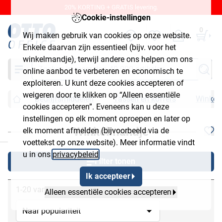
20% KORTING + GRATIS levering.
Cookie-instellingen
0
Wij maken gebruik van cookies op onze website.
Enkele daarvan zijn essentieel (bijv. voor het
winkelmandje), terwijl andere ons helpen om ons
Zoeken
online aanbod te verbeteren en economisch te
exploiteren. U kunt deze cookies accepteren of
weigeren door te klikken op “Alleen essentiële
Bedrijfsmiddelen
Tassen en koffers
Winkel
cookies accepteren”. Eveneens kan u deze
instellingen op elk moment oproepen en later op
Winkelmandje
elk moment afmelden (bijvoorbeeld via de
chließen
voettekst op onze website). Meer informatie vindt
u in ons
privacybeleid
.
Filter tonen
Ik accepteer
1-20 van 20
Alleen essentiële cookies accepteren