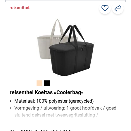
reisenthel Koeltas »Coolerbag«
Materiaal: 100% polyester (gerecycled)
Vormgeving / uitvoering: 1 groot hoofdvak / goed
sluitend deksel met tweewegritssluiting /
thermische voering van aluminiumfolie
Gewicht: 0.45 kg