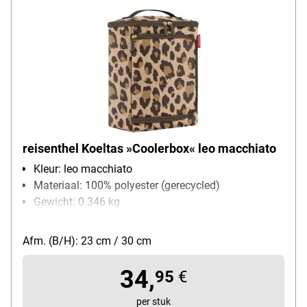
reisenthel Koeltas »Coolerbox« leo macchiato
Kleur: leo macchiato
Materiaal: 100% polyester (gerecycled)
Gewicht: 0.346 kg
volume: 7 L
Afm. (B/H): 23 cm / 30 cm
34,
95
€
per stuk