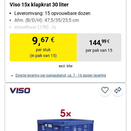
Viso 15x klapkrat 30 liter
Leveromvang: 15 opvouwbare dozen
Afm. (B/D/H): 47,5/35/23,5 cm
stapelbaar (J/N): Ja
Materiaal: polypropyleen
9,
67
€
volume: 30 L
144,
99
€
per stuk
per pak van 15
(in pak van 15)
excl. btw
Directe levering per pakjesdienst, ca. 7 - 14 dagen levertijd