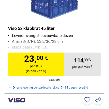
Viso 5x klapkrat 45 liter
Leveromvang: 5 opvouwbare dozen
Afm. (B/D/H): 53,5/36/28 cm
stapelbaar (J/N): Ja
Materiaal: polypropyleen
23,
00
€
volume: 45 L
114,
99
€
per stuk
per pak van 5
(in pak van 5)
excl. btw
Directe levering per pakjesdienst, ca. 7 - 14 dagen levertijd