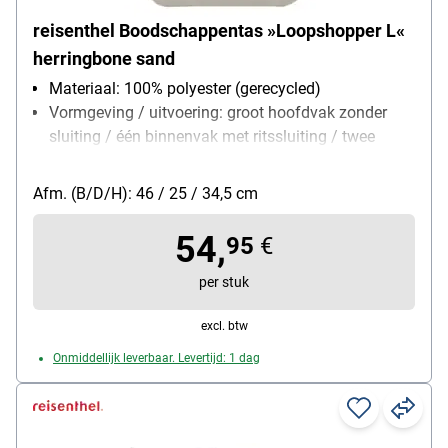
reisenthel Boodschappentas »Loopshopper L«
herringbone sand
Materiaal: 100% polyester (gerecycled)
Vormgeving / uitvoering: groot hoofdvak zonder
sluiting / één binnenvak met ritssluiting / twee
steekvakken aan de buitenkant / stevige bodem
met pootjes voor stabiliteit en bescherming tegen
Afm. (B/D/H): 46 / 25 / 34,5 cm
vuil en vocht
Gewicht: 0.9 kg
54,
95
€
volume: 25 L
per stuk
excl. btw
Onmiddellijk leverbaar. Levertijd: 1 dag