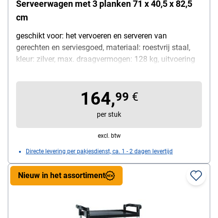
Serveerwagen met 3 planken 71 x 40,5 x 82,5
cm
geschikt voor: het vervoeren en serveren van
gerechten en serviesgoed, materiaal: roestvrij staal,
kleur: zilver, max. draagvermogen: 128 kg, uitvoering
van de wielen: 4 zwenkwielen (2 met rem), gewicht:
11,8 kg, afmetingen (B/D/H): 71 / 40,5 / 82,5 cm,
164,
leveringsomvang: 1x serveerwagen
99
€
per stuk
excl. btw
Directe levering per pakjesdienst, ca. 1 - 2 dagen levertijd
Nieuw in het assortiment