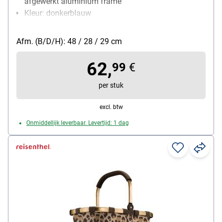
afgewerkt aluminium frame
Kleur: donkerblauw
Draagvermogen: 25 kg
Materiaal: Bovenmateriaal gemaakt van
Afm. (B/D/H): 48 / 28 / 29 cm
gerecycleerde PET-flessen / frame van aluminium
Vormgeving / uitvoering: modern 3D-stikselontwerp
62,
99
€
met gekleurd afgewerkt aluminium frame
Gewicht: 1.05 kg
per stuk
volume: 22 L
excl. btw
Onmiddellijk leverbaar. Levertijd: 1 dag