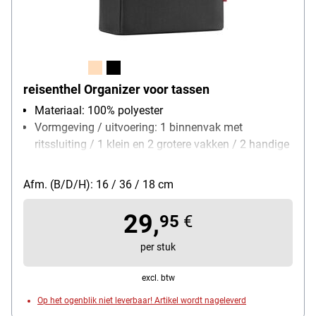
reisenthel Organizer voor tassen
Materiaal: 100% polyester
Vormgeving / uitvoering: 1 binnenvak met
ritssluiting / 1 klein en 2 grotere vakken / 2 handige
handvatten
Gewicht: 0.424 kg
Afm. (B/D/H): 16 / 36 / 18 cm
volume: 8 L
29,
95
€
per stuk
excl. btw
Op het ogenblik niet leverbaar! Artikel wordt nageleverd