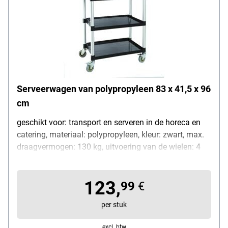
Serveerwagen van polypropyleen 83 x 41,5 x 96
cm
geschikt voor: transport en serveren in de horeca en
catering, materiaal: polypropyleen, kleur: zwart, max.
draagvermogen: 130 kg, uitvoering van de wielen: 4
wielen (2 met rem / 2 standaard), gewicht: 11,2 kg,
afmetingen (B/D/H): 83 / 41,5 / 96 cm,
123,
leveringsomvang: 1x serveerwagen
99
€
per stuk
excl. btw