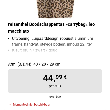
reisenthel Boodschappentas »carrybag« leo
macchiato
Uitvoering: Luipaarddesign, robuust aluminium
frame, handvat, stevige bodem, inhoud 22 liter
Kleur: bruin / zwart / goud
Draagvermogen: 25 kg
Materiaal: polyester, aluminium lijst
Afm. (B/D/H): 48 / 28 / 29 cm
Gewicht: 0.94 kg
volume: 22 L
44,
99
€
per stuk
excl. btw
Momenteel niet beschikbaar