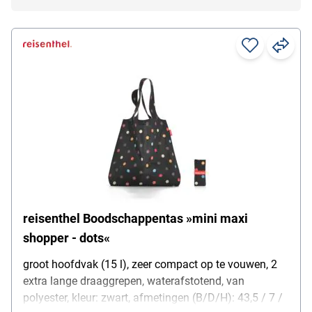
reisenthel Boodschappentas »mini maxi
shopper - dots«
groot hoofdvak (15 l), zeer compact op te vouwen, 2
extra lange draaggrepen, waterafstotend, van
polyester, kleur: zwart, afmetingen (B/D/H): 43,5 / 7 /