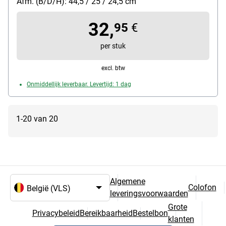
Afm. (B/D/H): 44,5 / 25 / 24,5 cm
volume: 20 L
32,
95
€
per stuk
excl. btw
Onmiddellijk leverbaar. Levertijd: 1 dag
1-20 van 20
Algemene
Colofon
leveringsvoorwaarden
Taal- en landselectie
Grote
Privacybeleid
Bereikbaarheid
Bestelbon
klanten