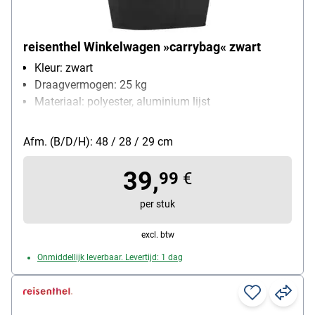
reisenthel Winkelwagen »carrybag« zwart
Kleur: zwart
Draagvermogen: 25 kg
Materiaal: polyester, aluminium lijst
Vormgeving / uitvoering: stabiel aluminium frame,
stevige bodem en aan de binnenkant een extra klein
Afm. (B/D/H): 48 / 28 / 29 cm
vakje met ritssluiting
39,
99
€
per stuk
excl. btw
Onmiddellijk leverbaar. Levertijd: 1 dag