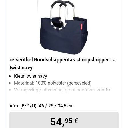
reisenthel Boodschappentas »Loopshopper L«
twist navy
Kleur: twist navy
Materiaal: 100% polyester (gerecycled)
Vormgeving / uitvoering: groot hoofdvak zonder
sluiting / één binnenvak met ritssluiting / twee
steekvakken aan de buitenkant / stevige bodem
Afm. (B/D/H): 46 / 25 / 34,5 cm
met pootjes voor stabiliteit en bescherming tegen
vuil en vocht
54,
95
€
Gewicht: 0.9 kg