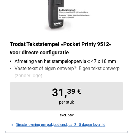
Trodat Tekststempel »Pocket Printy 9512«
voor directe configuratie
Afmeting van het stempeloppervlak: 47 x 18 mm
Vaste tekst of eigen ontwerp?: Eigen tekst ontwerp
(zonder logo)
zelfinktend: Ja
31,
Bijzonderheden: Schuifmechanisme, zeer
39
€
ruimtebesparend, ideaal voor op reis
per stuk
excl. btw
Directe levering per pakjesdienst, ca. 2 - 5 dagen levertijd