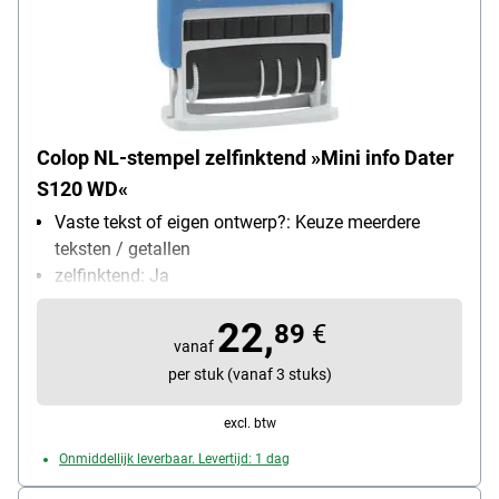
Colop NL-stempel zelfinktend »Mini info Dater
S120 WD«
Vaste tekst of eigen ontwerp?: Keuze meerdere
teksten / getallen
zelfinktend: Ja
22,
89
€
vanaf
per stuk (vanaf 3 stuks)
excl. btw
Onmiddellijk leverbaar. Levertijd: 1 dag