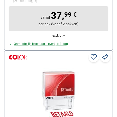
(zonder logo)
zelfinktend: Ja
37,
Bijzonderheden: om zelf te vervangen
99
€
vanaf
per pak (vanaf 2 pakken)
excl. btw
Onmiddellijk leverbaar. Levertijd: 1 dag