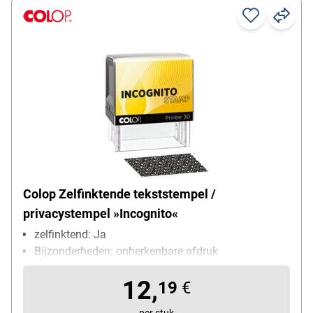
Colop Zelfinktende tekststempel /
privacystempel »Incognito«
zelfinktend: Ja
Bijzonderheden: onherkenbare afdruk
12,
19
€