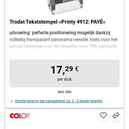
Trodat Tekststempel »Printy 4912: PAYÉ«
uitvoering: perfecte positionering mogelijk dankzij
volledig transparant panorama-venster, toets voor het
simpel uitwerpen van de cassette, voor 75% gemaakt
van gerecycleerd materiaal, afdrukformaat: 47 mm x
18 mm, tekst: »PAYÉ«
17,
29
€
per stuk
excl. btw
Directe levering per pakjesdienst, ca. 2 - 3 dagen levertijd