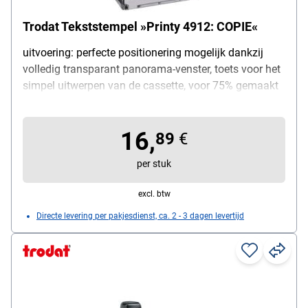
Trodat Tekststempel »Printy 4912: COPIE«
uitvoering: perfecte positionering mogelijk dankzij
volledig transparant panorama-venster, toets voor het
simpel uitwerpen van de cassette, voor 75% gemaakt
van gerecycleerd materiaal, afdrukformaat: 47 mm x
18 mm, tekst: »COPIE«
16,
89
€
per stuk
excl. btw
Directe levering per pakjesdienst, ca. 2 - 3 dagen levertijd