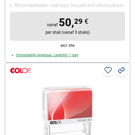
Bijzonderheden: met logo, ImageCard uitwisselbaar
(inl. 3-kleuren voorbeelden)
50,
29
€
vanaf
per stuk (vanaf 3 stuks)
excl. btw
Onmiddellijk leverbaar. Levertijd: 1 dag