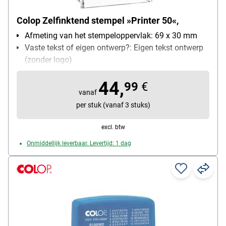
Colop Zelfinktend stempel »Printer 50«,
Afmeting van het stempeloppervlak: 69 x 30 mm
Vaste tekst of eigen ontwerp?: Eigen tekst ontwerp
(zonder logo)
zelfinktend: Ja
44,
Bijzonderheden: zonder logo, ImageCard
99
€
vanaf
uitwisselbaar (incl. 3 gekleurde voorbeelden)
per stuk (vanaf 3 stuks)
excl. btw
Onmiddellijk leverbaar. Levertijd: 1 dag