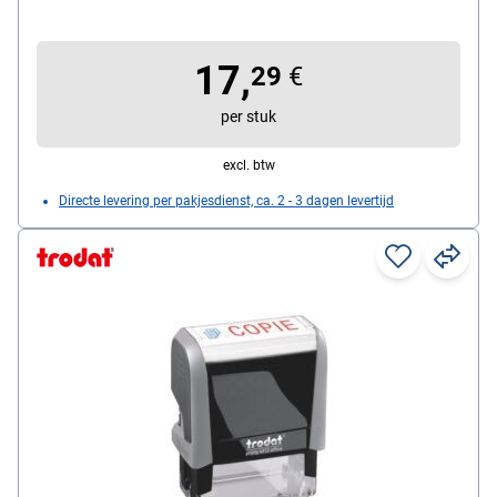
van gerecycleerd materiaal, afdrukformaat: 47 mm x
18 mm, tekst: »URGENT«
17,
29
€
per stuk
excl. btw
Directe levering per pakjesdienst, ca. 2 - 3 dagen levertijd