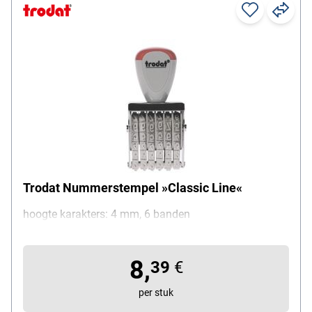
Trodat Nummerstempel »Classic Line«
hoogte karakters: 4 mm, 6 banden
8,
39
€
per stuk