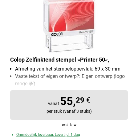
Colop Zelfinktend stempel »Printer 50«,
Afmeting van het stempeloppervlak: 69 x 30 mm
Vaste tekst of eigen ontwerp?: Eigen ontwerp (logo
mogelijk)
zelfinktend: Ja
55,
Bijzonderheden: met logo, ImageCard uitwisselbaar
29
€
vanaf
(inl. 3-kleuren voorbeelden)
per stuk (vanaf 3 stuks)
excl. btw
Onmiddellijk leverbaar. Levertijd: 1 dag