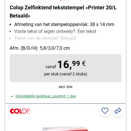
Colop Zelfinktend tekststempel »Printer 20/L
Betaald«
Afmeting van het stempeloppervlak: 38 x 14 mm
Vaste tekst of eigen ontwerp?: Een tekst
Tekst van de stempel: Betaald
zelfinktend: Ja
Afm. (B/D/H): 5,8/3,0/7,0 cm
Bijzonderheden: met verwisselbaar stempelkussen
16,
99
€
vanaf
per stuk (vanaf 2 stuks)
excl. btw
Onmiddellijk leverbaar. Levertijd: 1 dag