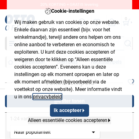
20% KORTING + GRATIS levering.
Cookie-instellingen
0
Wij maken gebruik van cookies op onze website.
Enkele daarvan zijn essentieel (bijv. voor het
winkelmandje), terwijl andere ons helpen om ons
Zoeken
online aanbod te verbeteren en economisch te
exploiteren. U kunt deze cookies accepteren of
weigeren door te klikken op “Alleen essentiële
Verzenden
Stempels
Tekststempels
cookies accepteren”. Eveneens kan u deze
instellingen op elk moment oproepen en later op
Tekststempels
elk moment afmelden (bijvoorbeeld via de
chließen
voettekst op onze website). Meer informatie vindt
u in ons
privacybeleid
.
Filter tonen
Ik accepteer
1-24 van 25
Alleen essentiële cookies accepteren