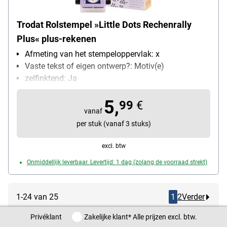
Trodat Rolstempel »Little Dots Rechenrally
Plus« plus-rekenen
Afmeting van het stempeloppervlak: x
Vaste tekst of eigen ontwerp?: Motiv(e)
zelfinktend: Ja
Bijzonderheden: vergemakkelijkt het oefenen van
5,
rekenen
99
€
vanaf
per stuk (vanaf 3 stuks)
excl. btw
Onmiddellijk leverbaar. Levertijd: 1 dag (zolang de voorraad strekt)
1-24 van 25
1
2
Verder
Privéklant / Zakelijke klant
Privéklant
Zakelijke klant
* Alle prijzen excl. btw.