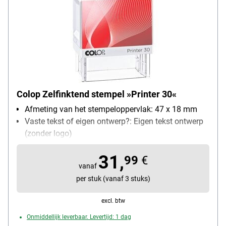
Colop Zelfinktend stempel »Printer 30«
Afmeting van het stempeloppervlak: 47 x 18 mm
Vaste tekst of eigen ontwerp?: Eigen tekst ontwerp
(zonder logo)
zelfinktend: Ja
31,
Bijzonderheden: zonder logo, ImageCard
99
€
vanaf
uitwisselbaar (incl. 3 gekleurde voorbeelden)
per stuk (vanaf 3 stuks)
excl. btw
Onmiddellijk leverbaar. Levertijd: 1 dag