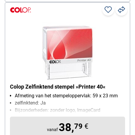
Colop Zelfinktend stempel »Printer 40«
Afmeting van het stempeloppervlak: 59 x 23 mm
zelfinktend: Ja
Bijzonderheden: zonder logo, ImageCard
uitwisselbaar (incl. 3 gekleurde voorbeelden)
38,
79
€
vanaf