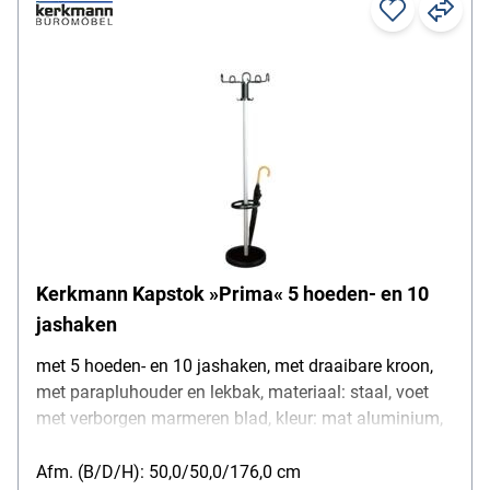
Kerkmann Kapstok »Prima« 5 hoeden- en 10
jashaken
met 5 hoeden- en 10 jashaken, met draaibare kroon,
met parapluhouder en lekbak, materiaal: staal, voet
met verborgen marmeren blad, kleur: mat aluminium,
zwart, gewicht: 9,4 kg, afmetingen (B/D/H):
50/50/176 cm
Afm. (B/D/H): 50,0/50,0/176,0 cm