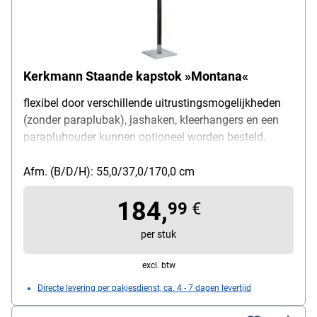
Kerkmann Staande kapstok »Montana«
flexibel door verschillende uitrustingsmogelijkheden
(zonder paraplubak), jashaken, kleerhangers en een
parapluhouder kunnen optioneel worden besteld,
zware metalen voet met betonvulling, kleur: zilver,
zwart, gewicht: 11,9 kg, afmetingen (B/D/H):
Afm. (B/D/H): 55,0/37,0/170,0 cm
55/37/170 cm
184,
99
€
per stuk
excl. btw
Directe levering per pakjesdienst, ca. 4 - 7 dagen levertijd