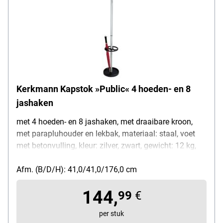
Kerkmann Kapstok »Public« 4 hoeden- en 8
jashaken
met 4 hoeden- en 8 jashaken, met draaibare kroon,
met parapluhouder en lekbak, materiaal: staal, voet
met betonvulling, kleur: zilver, zwart, gewicht: 12 kg,
afmetingen (B/D/H): 41/41/176 cm
Afm. (B/D/H): 41,0/41,0/176,0 cm
144,
99
€
per stuk