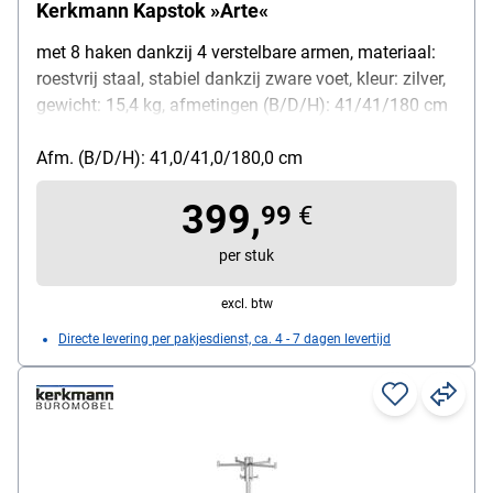
Kerkmann Kapstok »Arte«
met 8 haken dankzij 4 verstelbare armen, materiaal:
roestvrij staal, stabiel dankzij zware voet, kleur: zilver,
gewicht: 15,4 kg, afmetingen (B/D/H): 41/41/180 cm
Afm. (B/D/H): 41,0/41,0/180,0 cm
399,
99
€
per stuk
excl. btw
Directe levering per pakjesdienst, ca. 4 - 7 dagen levertijd