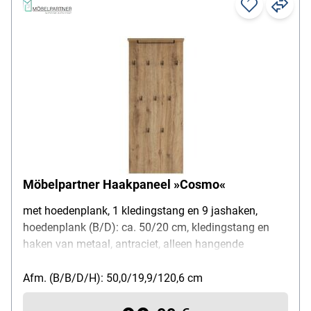
Möbelpartner Haakpaneel »Cosmo«
met hoedenplank, 1 kledingstang en 9 jashaken,
hoedenplank (B/D): ca. 50/20 cm, kledingstang en
haken van metaal, antraciet, alleen hangende
montage, oppervlak gemelamineerd, kleur eiken,
gewicht: 11 kg
Afm. (B/B/D/H): 50,0/19,9/120,6 cm