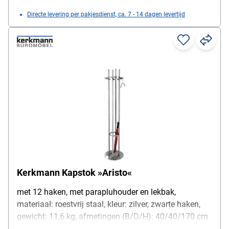
Directe levering per pakjesdienst, ca. 7 - 14 dagen levertijd
Kerkmann Kapstok »Aristo«
met 12 haken, met parapluhouder en lekbak,
materiaal: roestvrij staal, kleur: zilver, zwarte haken,
gewicht: 11,6 kg, afmetingen (B/D/H): 40/40/170 cm