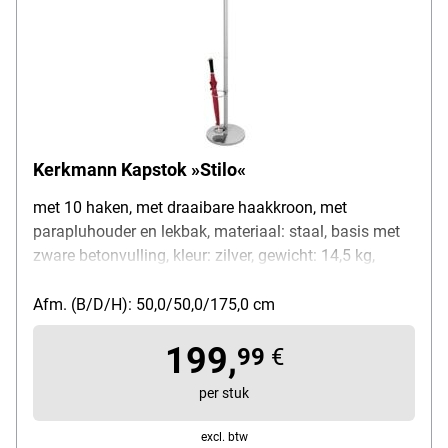
Kerkmann Kapstok »Stilo«
met 10 haken, met draaibare haakkroon, met
parapluhouder en lekbak, materiaal: staal, basis met
zware betonvulling, kleur: zilver, gewicht: 14,5 kg,
afmetingen (B/D/H): 50/50/175 cm
Afm. (B/D/H): 50,0/50,0/175,0 cm
199,
99
€
per stuk
excl. btw