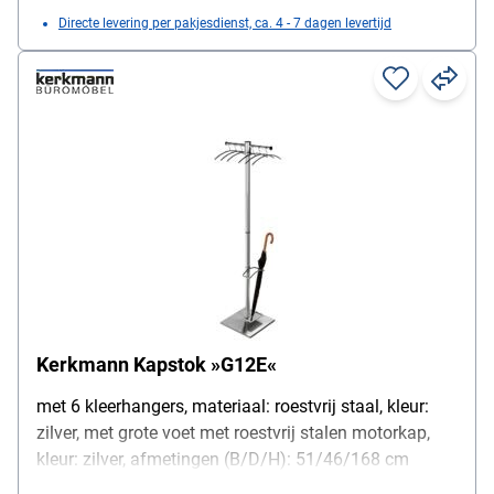
Directe levering per pakjesdienst, ca. 4 - 7 dagen levertijd
Kerkmann Kapstok »G12E«
met 6 kleerhangers, materiaal: roestvrij staal, kleur:
zilver, met grote voet met roestvrij stalen motorkap,
kleur: zilver, afmetingen (B/D/H): 51/46/168 cm