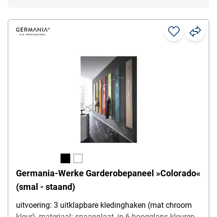
Germania-Werke Garderobepaneel »Colorado«
(smal - staand)
uitvoering: 3 uitklapbare kledinghaken (mat chroom
kleur), materiaal: spaanplaat, in 6 hoogglans kleuren