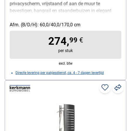
privacyscherm, vrijstaand of aan de muur te
bevestigen, hangrail en staanderbuizen in elegant
chroom, behuizing: aluminium zilver, gewicht: 12 kg,
afmetingen (B/D/H): 60/40/170 cm
Afm. (B/D/H): 60,0/40,0/170,0 cm
274,
99
€
per stuk
excl. btw
Directe levering per pakjesdienst, ca. 4 - 7 dagen levertijd