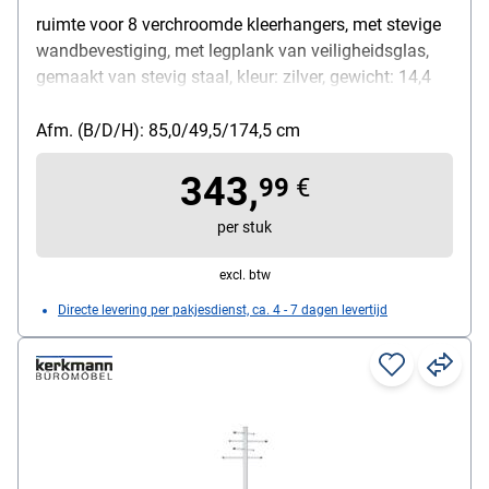
ruimte voor 8 verchroomde kleerhangers, met stevige
wandbevestiging, met legplank van veiligheidsglas,
gemaakt van stevig staal, kleur: zilver, gewicht: 14,4
kg, afmetingen (B/D/H): 85/49,5/174,5 cm
Afm. (B/D/H): 85,0/49,5/174,5 cm
343,
99
€
per stuk
excl. btw
Directe levering per pakjesdienst, ca. 4 - 7 dagen levertijd