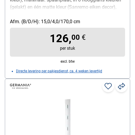
(gelakt) en één matte kleur (Sanremo eiken decor),
gewicht: 7 kg, afmetingen (B/D/H): 15/4/170 cm,
levering niet gemonteerd
Afm. (B/D/H): 15,0/4,0/170,0 cm
126,
00
€
per stuk
excl. btw
Directe levering per pakjesdienst, ca. 4 weken levertijd