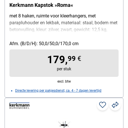
Kerkmann Kapstok »Roma«
met 8 haken, ruimte voor kleerhangers, met
parapluhouder en lekbak, materiaal: staal, bodem met
betonvulling, kleur: zilver, zwart, gewicht: 12,5 kg,
afmetingen (B/D/H): 50/50/170 cm
Afm. (B/D/H): 50,0/50,0/170,0 cm
179,
99
€
per stuk
excl. btw
Directe levering per pakjesdienst, ca. 4 - 7 dagen levertijd