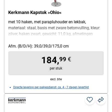
Kerkmann Kapstok »Ohio«
met 10 haken, met parapluhouder en lekbak,
materiaal: staal, basis met zware betonvulling, kleur:
zilver, haken zwart, gewicht: 11,0 kg, afmetingen
(B/D/H): 39/39/175 cm
Afm. (B/D/H): 39,0/39,0/175,0 cm
184,
99
€
per stuk
excl. btw
Directe levering per pakjesdienst, ca. 4 - 7 dagen levertijd