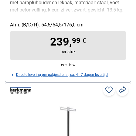
met parapluhouder en lekbak, materiaal: staal, voet
met betonvulling, kleur: zilver, zwart, gewicht: 13,5 kg,
afmetingen (B/D/H): 54,5/54,5/176 cm
Afm. (B/D/H): 54,5/54,5/176,0 cm
239,
99
€
per stuk
excl. btw
Directe levering per pakjesdienst, ca. 4 - 7 dagen levertijd