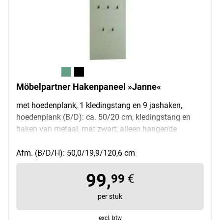
Möbelpartner Hakenpaneel »Janne«
met hoedenplank, 1 kledingstang en 9 jashaken,
hoedenplank (B/D): ca. 50/20 cm, kledingstang en
haken van metaal, mat zwart, alleen hangende
montage, oppervlak gemelamineerd, gewicht: 9,1 kg
Afm. (B/D/H): 50,0/19,9/120,6 cm
99,
99
€
per stuk
excl. btw