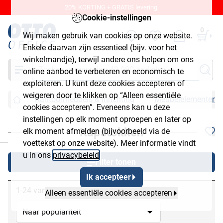
20% KORTING + GRATIS levering.
Cookie-instellingen
0
Wij maken gebruik van cookies op onze website.
Enkele daarvan zijn essentieel (bijv. voor het
winkelmandje), terwijl andere ons helpen om ons
Zoeken
online aanbod te verbeteren en economisch te
exploiteren. U kunt deze cookies accepteren of
weigeren door te klikken op “Alleen essentiële
Kantoormeubels & inrichting
Meubelelementen
cookies accepteren”. Eveneens kan u deze
instellingen op elk moment oproepen en later op
Kapstokken
elk moment afmelden (bijvoorbeeld via de
chließen
voettekst op onze website). Meer informatie vindt
u in ons
privacybeleid
.
Filter tonen
Ik accepteer
1-24 van 46
Alleen essentiële cookies accepteren