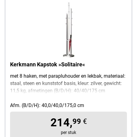
Kerkmann Kapstok »Solitaire«
met 8 haken, met parapluhouder en lekbak, materiaal:
staal, steen en kunststof basis, kleur: zilver, gewicht:
11,5 kg, afmetingen (B/D/H): 40/40/175 cm
Afm. (B/D/H): 40,0/40,0/175,0 cm
214,
99
€
per stuk