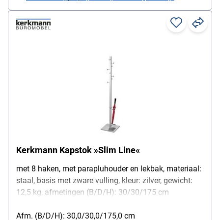
Kerkmann Kapstok »Slim Line«
met 8 haken, met parapluhouder en lekbak, materiaal:
staal, basis met zware vulling, kleur: zilver, gewicht:
12,5 kg, afmetingen (B/D/H): 30/30/175 cm
Afm. (B/D/H): 30,0/30,0/175,0 cm