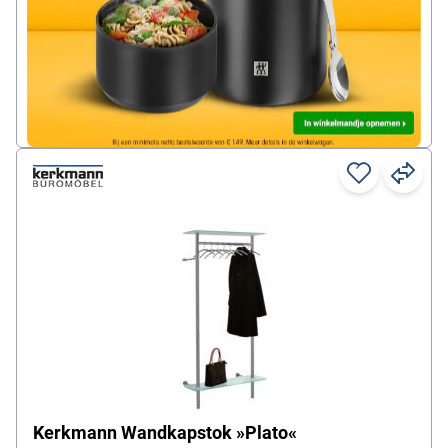
174,
99
€
per stuk
excl. btw
Directe levering per pakjesdienst, ca. 4 - 7 dagen levertijd
Kerkmann Wandkapstok »Plato«