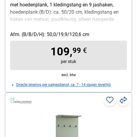
met hoedenplank, 1 kledingstang en 9 jashaken,
hoedenplank (B/D): ca. 50/20 cm, kledingstang en
haken van metaal, goudkleurig, alleen hangende
montage, oppervlak gemelamineerd, eikenkleurig,
gewicht: 11 kg
Afm. (B/B/D/H): 50,0/19,9/120,6 cm
109,
99
€
per stuk
excl. btw
Directe levering per pakjesdienst, ca. 7 - 14 dagen levertijd