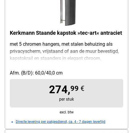
Kerkmann Staande kapstok »tec-art« antraciet
met 5 chromen hangers, met stalen behuizing als
privacyscherm, vrijstaand of aan de muur bevestigd,
kapstokrail en staanders in elegant chroom,
behuizing: antraciet, gewicht: 12 kg, afmetingen
(B/D/H): 60/40/170 cm
Afm. (B/D): 60,0/40,0 cm
274,
99
€
per stuk
excl. btw
Directe levering per pakjesdienst, ca. 4 - 7 dagen levertijd