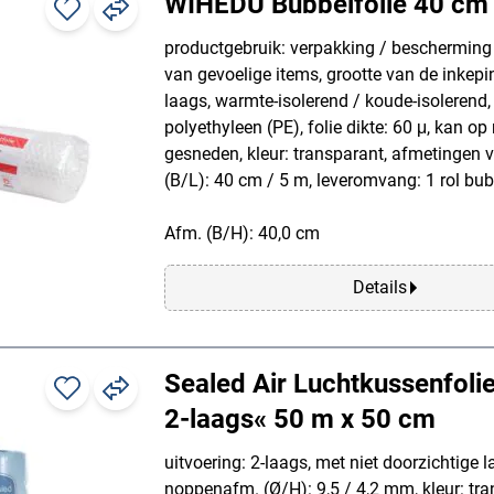
WIHEDÜ Bubbelfolie 40 cm
productgebruik: verpakking / bescherming
van gevoelige items, grootte van de inkepi
laags, warmte-isolerend / koude-isolerend,
polyethyleen (PE), folie dikte: 60 μ, kan 
gesneden, kleur: transparant, afmetingen v
(B/L): 40 cm / 5 m, leveromvang: 1 rol bub
Afm. (B/H): 40,0 cm
Details
Sealed Air Luchtkussenfoli
2-laags« 50 m x 50 cm
uitvoering: 2-laags, met niet doorzichtige l
noppenafm. (Ø/H): 9,5 / 4,2 mm, kleur: tra