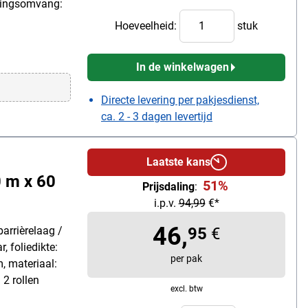
ringsomvang:
Hoeveelheid:
stuk
In de winkelwagen
Directe levering per pakjesdienst,
ca. 2 - 3 dagen levertijd
Laatste kans
0 m x 60
51%
Prijsdaling
:
i.p.v.
94,99
€*
46,
barrièrelaag /
95
€
 foliedikte:
per pak
, materiaal:
 2 rollen
excl. btw