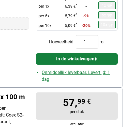
1x
*
per 1x
6,39 €
-
5x
*
per 5x
5,79 €
-9%
10x
*
per 10x
5,09 €
-20%
Hoeveelheid:
rol
In de winkelwagen
Onmiddellijk leverbaar. Levertijd: 1
dag
 x 100 m
57,
99
€
pen,
per stuk
it: Coex S2-
arant,
excl. btw