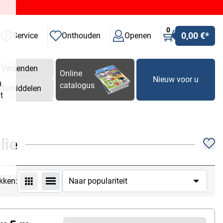
0
0,00 €
*
Service
Onthouden
Openen
Verzenden
Online
Nieuw voor u
u
catalogus
ijfsmiddelen
t
lie
kken: