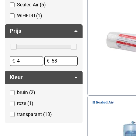
Sealed Air (5)
Verpakkingstape
Verzenddozen
WIHEDÜ (1)
Prijs
-
€
€
Kleur
bruin (2)
roze (1)
transparant (13)