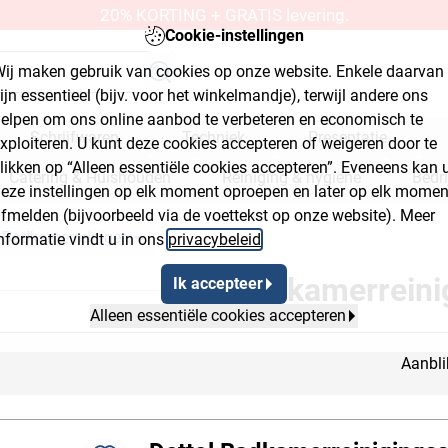
20% KORTING + GRATIS levering.
Cookie-instellingen
ij maken gebruik van cookies op onze website. Enkele daarvan
ijn essentieel (bijv. voor het winkelmandje), terwijl andere ons
elpen om ons online aanbod te verbeteren en economisch te
Schrijfwaren
Techniek
Presentatie
xploiteren. U kunt deze cookies accepteren of weigeren door te
likken op “Alleen essentiële cookies accepteren”. Eveneens kan 
Catering & Huishouden
Reiniging & hygiëne
Bedr
eze instellingen op elk moment oproepen en later op elk momen
fmelden (bijvoorbeeld via de voettekst op onze website). Meer
kplaats & bouwmarkt
Badkamerreiniger
nformatie vindt u in ons
privacybeleid
.
crumb Flyout Button 2
Breadcrumb Flyout Button 3
Badkamerreini
Ik accepteer
Alleen essentiële cookies accepteren
Aanbli