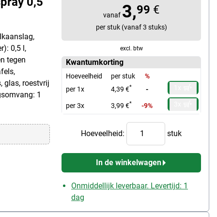
pray 0,5
3,
99
€
vanaf
per stuk (vanaf 3 stuks)
lkaanslag,
): 0,5 l,
excl. btw
en tegen
Kwantumkorting
fels,
Hoeveelheid
per stuk
%
 glas, roestvrij
1x
*
per 1x
4,39 €
-
ngsomvang: 1
3x
*
per 3x
3,99 €
-9%
Hoeveelheid:
stuk
In de winkelwagen
Onmiddellijk leverbaar. Levertijd: 1
dag