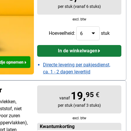
per stuk (vanaf 6 stuks)
n frisse geur
lakken, geur:
excl. btw
mvang: 1 fles
Hoeveelheid:
stuk
In de winkelwagen
Directe levering per pakjesdienst,
ca. 1 - 2 dagen levertijd
r
19,
95
€
vanaf
rvlekken,
per stuk (vanaf 3 stuks)
tstof, niet
voor zuren
excl. btw
oppervlakken),
Kwantumkorting
ort laten