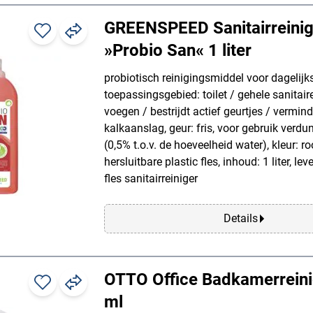
GREENSPEED Sanitairreinig
»Probio San« 1 liter
probiotisch reinigingsmiddel voor dagelijks
toepassingsgebied: toilet / gehele sanitaire
voegen / bestrijdt actief geurtjes / vermind
kalkaanslag, geur: fris, voor gebruik verd
(0,5% t.o.v. de hoeveelheid water), kleur: r
hersluitbare plastic fles, inhoud: 1 liter, l
fles sanitairreiniger
Details
OTTO Office Badkamerreini
ml