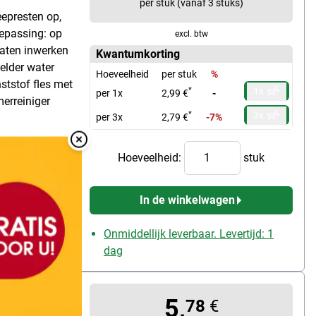
per stuk (vanaf 3 stuks)
eepresten op,
oepassing: op
excl. btw
laten inwerken
Kwantumkorting
elder water
Hoeveelheid
per stuk
%
ststof fles met
1x
*
per 1x
2,99 €
-
erreiniger
3x
*
per 3x
2,79 €
-7%
Overlay Sluiten
Hoeveelheid:
stuk
In de winkelwagen
Onmiddellijk leverbaar. Levertijd: 1
dag
pray
5,
78
€