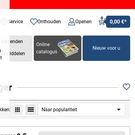
0
0,00 €
*
Service
Onthouden
Openen
Verzenden
Online
Nieuw voor u
u
catalogus
ijfsmiddelen
t
ger
kken: