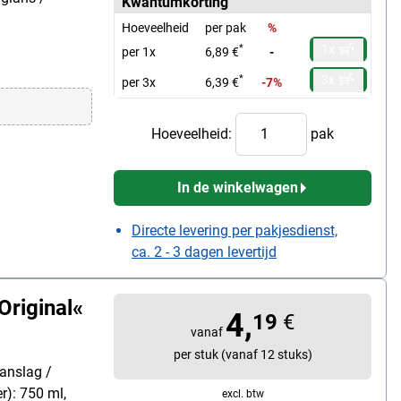
Kwantumkorting
Hoeveelheid
per pak
%
1x
*
per 1x
6,89 €
-
3x
*
per 3x
6,39 €
-7%
Hoeveelheid:
pak
In de winkelwagen
Directe levering per pakjesdienst,
ca. 2 - 3 dagen levertijd
Original«
4,
19
€
vanaf
per stuk (vanaf 12 stuks)
aanslag /
r): 750 ml,
excl. btw