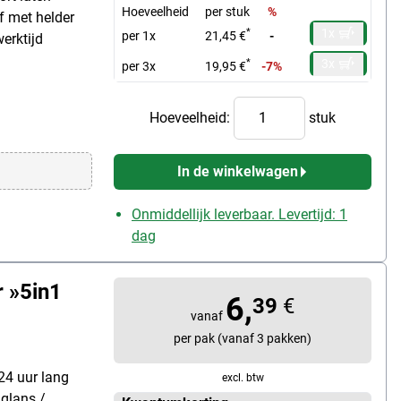
Hoeveelheid
per stuk
%
f met helder
1x
*
per 1x
21,45 €
-
werktijd
3x
*
per 3x
19,95 €
-7%
Hoeveelheid:
stuk
In de winkelwagen
Onmiddellijk leverbaar. Levertijd: 1
dag
 »5in1
6,
39
€
vanaf
per pak (vanaf 3 pakken)
24 uur lang
excl. btw
 glans /