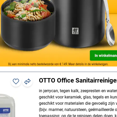
»Mountain rain« 750 ml
verwijdert hardnekkige kalkaanslag, laat ee
achter, geschikt voor: alle sanitaire opperv
Mountain rain, inhoud: 750 ml, leveringso
kalkreiniger
Details
OTTO Office Sanitairreinige
in jerrycan, tegen kalk, zeepresten en wate
geschikt voor keramiek, glas, tegels en kuns
geschikt voor materialen die gevoelig zijn 
(bijv. marmer, natuursteen, geëmailleerde 
toepassing: op de te reinigen delen doen, k