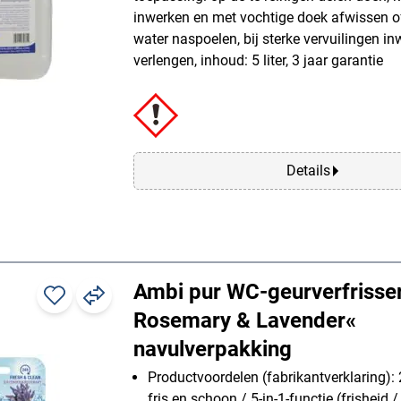
inwerken en met vochtige doek afwissen o
water naspoelen, bij sterke vervuilingen in
verlengen, inhoud: 5 liter, 3 jaar garantie
Details
Ambi pur WC-geurverfrisser
Rosemary & Lavender«
navulverpakking
Productvoordelen (fabrikantverklaring): 
fris en schoon / 5-in-1-functie (frisheid /