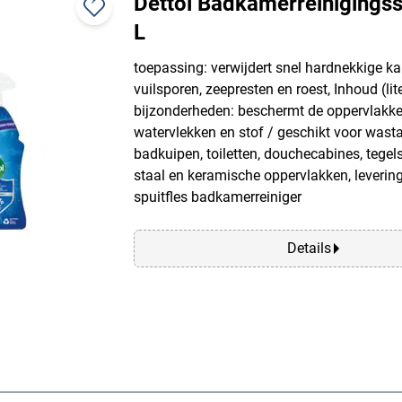
Dettol Badkamerreinigingss
L
toepassing: verwijdert snel hardnekkige ka
vuilsporen, zeepresten en roest, Inhoud (liter
bijzonderheden: beschermt de oppervlakk
watervlekken en stof / geschikt voor wasta
badkuipen, toiletten, douchecabines, tegels,
staal en keramische oppervlakken, leveri
spuitfles badkamerreiniger
Details