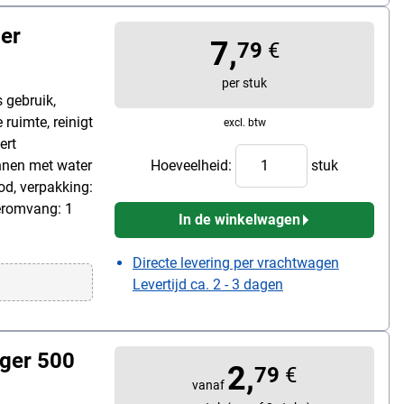
er
7,
79
€
per stuk
 gebruik,
 ruimte, reinigt
excl. btw
ert
unnen met water
Hoeveelheid:
stuk
ood, verpakking:
everomvang: 1
In de winkelwagen
Directe levering per vrachtwagen
Levertijd ca. 2 - 3 dagen
ger 500
2,
79
€
vanaf