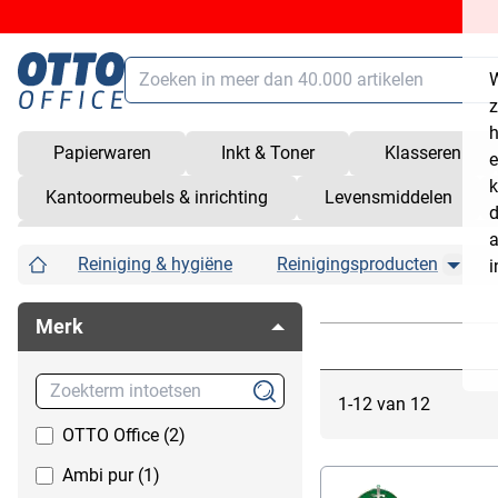
Zoeken
W
Hoofdinhoud (navigatie overslaan)
z
h
Papierwaren
Inkt & Toner
Klasseren
e
Zoeken
alt
+
/
k
Kantoormeubels & inrichting
Levensmiddelen
Winkelmandje
shift
+
alt
+
C
d
a
Wer
Service
shift
+
alt
+
S
Reiniging & hygiëne
Reinigingsproducten
Afvalverwijdering
Allesreiniger
i
Bread
Klantenrekening
shift
+
alt
+
K
Desinfectie
Azijnreiniger
Snelkoppelingen openen/sluiten
shift
+
alt
+
Z
Merk
Hygiënebescherming
Glasreinigers
Kamer luchtverfrisser
Keukenreiniger,
Lichaamshygiëne & -verzorging
Leidingreinigers
1-12 van 12
Papieren doeken
Ontkalker
OTTO Office (2)
Schoonmaakartikelen
Schuurmiddelen
Ambi pur (1)
Schoonmaakmachines
Vlekkenverwijderaars