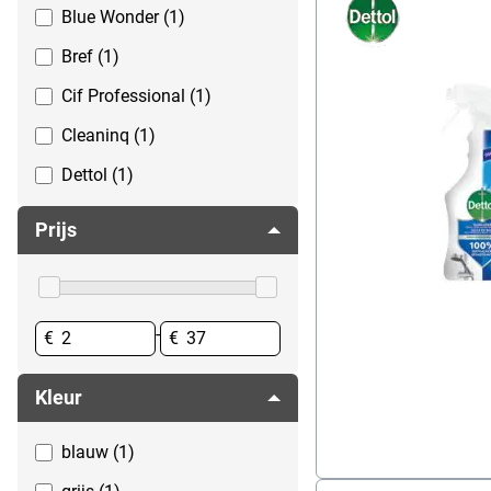
Blue Wonder (1)
Spatbescherming
Vloerreiniger
Spoelen
WC geurblokjes
Bref (1)
Stofzuigers
WC- & badkamerreiniger
Cif Professional (1)
Toiletpapier & verdelers
Cleaninq (1)
Wassen
Dettol (1)
Zepen
eres (1)
Prijs
GREENSPEED (1)
PodOra (2)
-
€
€
Kleur
blauw (1)