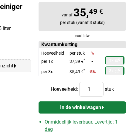
einiger
35,
49
€
vanaf
per stuk (vanaf 3 stuks)
 liter
excl. btw
Kwantumkorting
Hoeveelheid
per stuk
%
1x
*
per 1x
37,39 €
-
anzicht
3x
*
per 3x
35,49 €
-5%
Hoeveelheid:
stuk
In de winkelwagen
Onmiddellijk leverbaar. Levertijd: 1
dag