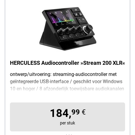
HERCULESS Audiocontroller »Stream 200 XLR«
ontwerp/uitvoering: streaming-audiocontroller met
geïntegreerde USB-interface / geschikt voor Windows
10 en hoger / 8 afzonderlijk toewijsbare audiokanalen
/ mastervolumeregelaar en 4 actieknoppen
(meervoudige demping / URL-launcher /
184,
achtergrondwisseling e.a.) / microfoonaansluiting
99
€
met XLR/jack-combinatieaansluiting en inschakelbare
per stuk
48 V fantoomvoeding / gekleurd 4,3"-LCD-display met
dynamische VU-meters voor gebruikers- en