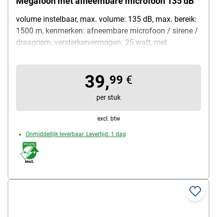
Megafoon met afneembare microfoon 135 dB
volume instelbaar, max. volume: 135 dB, max. bereik:
1500 m, kenmerken: afneembare microfoon / sirene /
draagriem, versterkervermogen: 25 watt, met
schouderriem, gewicht: 1,34 kg, ideaal voor grote
evenementen / noodsituaties, voeding: 8x D/LR-20
39,
batterijen, materiaal: ABS / rubber, kleur: wit / blauw,
99
€
afmetingen (B/D/H): 36,5 cm / 23,5 / 25,5 cm,
per stuk
leveringsomvang: megafoon / schouderriem
excl. btw
Onmiddellijk leverbaar. Levertijd: 1 dag