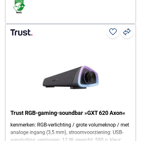
Trust RGB-gaming-soundbar »GXT 620 Axon«
kenmerken: RGB-verlichting / grote volumeknop / met
analoge ingang (3,5 mm), stroomvoorziening: USB-
aansluiting, vermogen: 12 W, gewicht: 590 g, kleur: