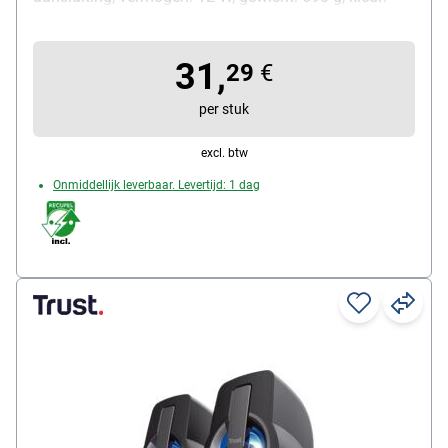
zwart, afmetingen (B/D/H): 420 / 78 / 68 mm,
leveringsomvang: soundbar
31,
29
€
per stuk
excl. btw
Onmiddellijk leverbaar. Levertijd: 1 dag