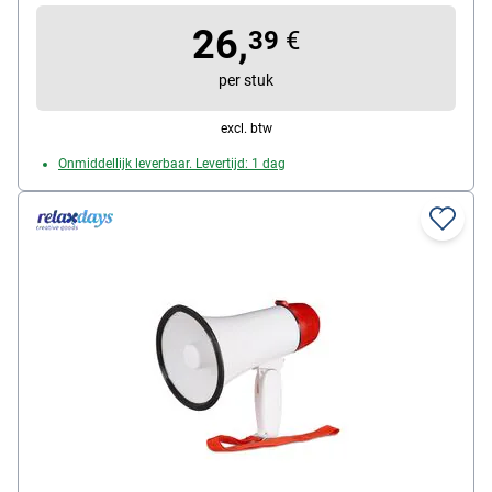
soort stroomvoorziening: stroomkabel
26,
soort aansluiting: 3,5 mm
39
€
per stuk
excl. btw
Onmiddellijk leverbaar. Levertijd: 1 dag