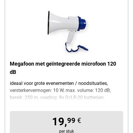
Megafoon met geïntegreerde microfoon 120
dB
ideaal voor grote evenementen / noodsituaties,
versterkervermogen: 10 W, max. volume: 120 dB,
bereik: 250 m, voeding: 8x D/LR-20 batterijen,
uitrusting: geïntegreerde microfoon / sirene /
opnamefunctie (10 sec.) / volumeregeling /
19,
draagriem, materiaal: ABS / rubber, kleur: wit / blauw,
99
€
afmetingen: 27,0 / 16,5 / 16,5 cm, gewicht: 812 g,
per stuk