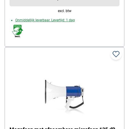
leveringsomvang: megafoon / schouderriem
excl. btw
Onmiddellijk leverbaar. Levertijd: 1 dag