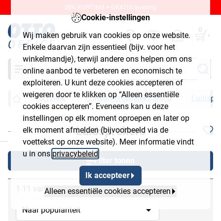
20% KORTING + GRATIS levering.
Cookie-instellingen
0
Wij maken gebruik van cookies op onze website.
Enkele daarvan zijn essentieel (bijv. voor het
winkelmandje), terwijl andere ons helpen om ons
Zoeken
online aanbod te verbeteren en economisch te
exploiteren. U kunt deze cookies accepteren of
weigeren door te klikken op “Alleen essentiële
Techniek
Consumentenelektronica
Luidspre
cookies accepteren”. Eveneens kan u deze
instellingen op elk moment oproepen en later op
Luidsprekers
elk moment afmelden (bijvoorbeeld via de
chließen
voettekst op onze website). Meer informatie vindt
u in ons
privacybeleid
.
Filter tonen
Ik accepteer
1-11 van 11
Alleen essentiële cookies accepteren