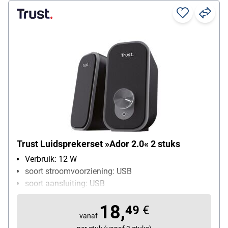
Trust Luidsprekerset »Ador 2.0« 2 stuks
Verbruik: 12 W
soort stroomvoorziening: USB
soort aansluiting: USB
18,
49
€
vanaf