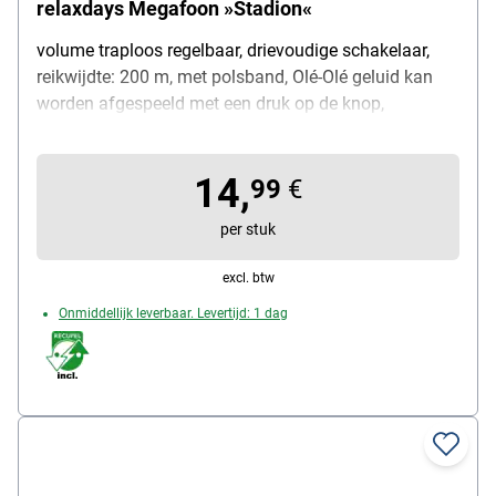
relaxdays Megafoon »Stadion«
volume traploos regelbaar, drievoudige schakelaar,
reikwijdte: 200 m, met polsband, Olé-Olé geluid kan
worden afgespeeld met een druk op de knop,
ruimtebesparend op te bergen dankzij opvouwbare
handgreep, gewicht: 400 g, ideaal voor noodsituaties /
14,
rondleidingen / kampen / outdoor, voeding: 4x C-
99
€
batterijen, materiaal: kunststof, afmetingen (B/D/H):
per stuk
13,5 / 22 / 21 cm, leveringsomvang: megafoon /
gebruiksaanwijzing (DE / EN / FR)
excl. btw
Onmiddellijk leverbaar. Levertijd: 1 dag