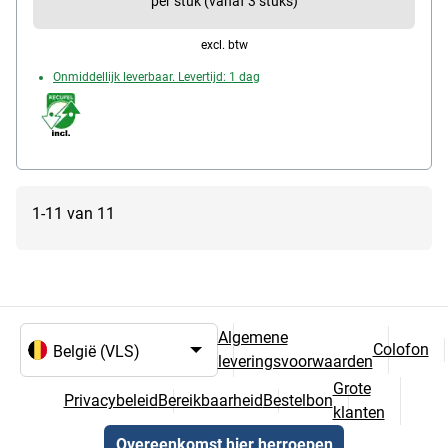
per stuk (vanaf 3 stuks)
excl. btw
Onmiddellijk leverbaar. Levertijd: 1 dag
1-11 van 11
Algemene
Colofon
leveringsvoorwaarden
Taal- en landselectie
Grote
Privacybeleid
Bereikbaarheid
Bestelbon
klanten
Overeenkomst hier herroepen