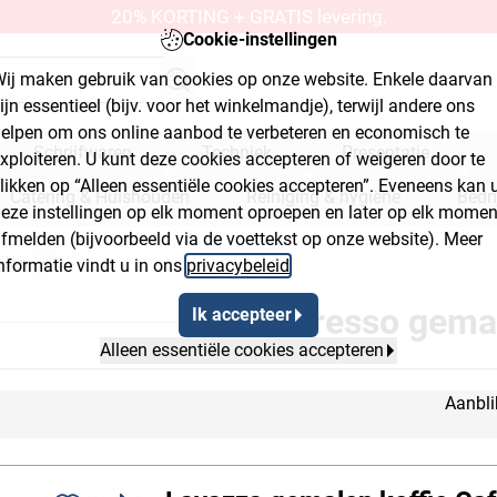
20% KORTING + GRATIS levering.
Cookie-instellingen
ij maken gebruik van cookies op onze website. Enkele daarvan
ijn essentieel (bijv. voor het winkelmandje), terwijl andere ons
elpen om ons online aanbod te verbeteren en economisch te
Schrijfwaren
Techniek
Presentatie
xploiteren. U kunt deze cookies accepteren of weigeren door te
likken op “Alleen essentiële cookies accepteren”. Eveneens kan 
Catering & Huishouden
Reiniging & hygiëne
Bedr
eze instellingen op elk moment oproepen en later op elk momen
fmelden (bijvoorbeeld via de voettekst op onze website). Meer
kplaats & bouwmarkt
alen
nformatie vindt u in ons
privacybeleid
.
utton 2
Breadcrumb Flyout Button 3
Espresso gema
Ik accepteer
Alleen essentiële cookies accepteren
Aanbli