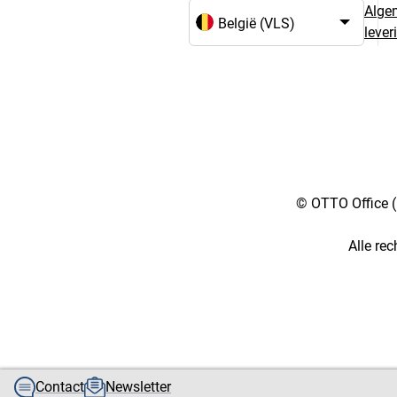
Alge
leve
Taal- en landselectie
© OTTO Office (
Alle re
[4::w::58::::A11754C777]
Contact
Newsletter