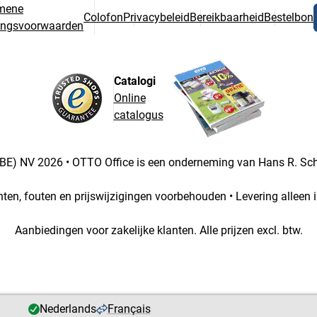
mene
Colofon
Privacybeleid
Bereikbaarheid
Bestelbon
ringsvoorwaarden
Catalogi
Online
catalogus
BE) NV 2026 • OTTO Office is een onderneming van Hans R. S
chten, fouten en prijswijzigingen voorbehouden • Levering alleen i
Aanbiedingen voor zakelijke klanten. Alle prijzen excl. btw.
Nederlands
Français