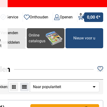
0
0,00 €
*
Service
Onthouden
Openen
Verzenden
Online
Nieuw voor u
u
catalogus
ijfsmiddelen
t
len
kken: