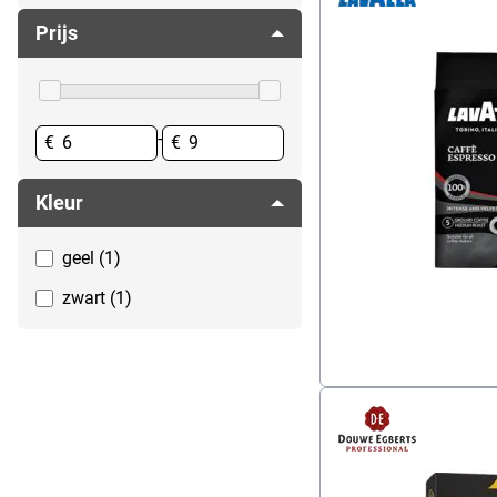
Voeding
Prijs
Voedingssupplementen
Zoetstof
-
€
€
Kleur
geel (1)
zwart (1)