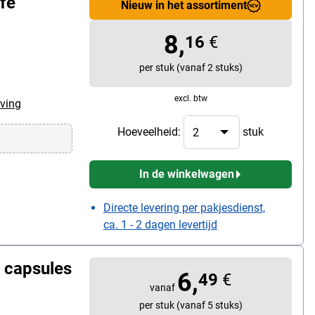
fè
Nieuw in het assortiment
8,
16
€
per stuk (vanaf 2 stuks)
excl. btw
ving
Hoeveelheid:
stuk
In de winkelwagen
Directe levering per pakjesdienst,
ca. 1 - 2 dagen levertijd
capsules
6,
49
€
vanaf
per stuk (vanaf 5 stuks)