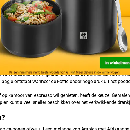
 Italiaans koffiegenot
rstelbaar. Ook in Duitsland is de koffiespecialiteit de laatste 
uder dagelijks espresso of caffé crema gedronken. In 2017 ware
kerdere branding. Dit is verantwoordelijk voor het intense aroma.
 van maximaal 50 ml gebruikt. De kleine hoeveelheid water draag
laagje ontstaat wanneer de koffie onder hoge druk uit het poede
f op kantoor van espresso wil genieten, heeft de keuze. Gemalen 
p en kunt u veel sneller beschikken over het verkwikkende drankj
n?
Arabica-bonen ofwel uit een melange van Arabica met Afrikaans