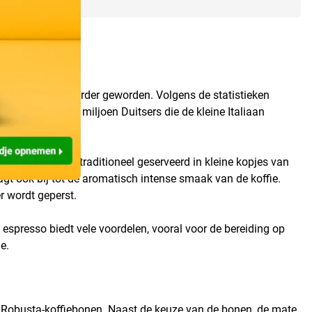
jaren veel populairder geworden. Volgens de statistieken
n het nog 4,56 miljoen Duitsers die de kleine Italiaan
 Espresso wordt traditioneel geserveerd in kleine kopjes van
t ook bij tot de aromatisch intense smaak van de koffie.
r wordt geperst.
espresso biedt vele voordelen, vooral voor de bereiding op
e.
e Robusta-koffiebonen. Naast de keuze van de bonen, de mate