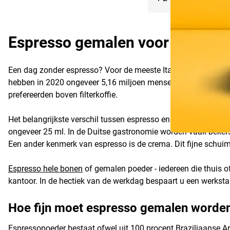
Espresso gemalen voor origineel
Een dag zonder espresso? Voor de meeste Italianen is dat onvoo
hebben in 2020 ongeveer 5,16 miljoen mensen van 14 jaar en o
prefereerden boven filterkoffie.
Het belangrijkste verschil tussen espresso en koffie is de don
ongeveer 25 ml. In de Duitse gastronomie worden vaak bekers
Een ander kenmerk van espresso is de crema. Dit fijne schuim
Espresso hele bonen
of gemalen poeder - iedereen die thuis o
kantoor. In de hectiek van de werkdag bespaart u een werksta
Hoe fijn moet espresso gemalen worde
Espressopoeder bestaat ofwel uit 100 procent Braziliaanse 