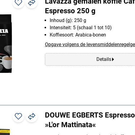
Lavazza gemalen koffie Caf
Espresso 250 g
Inhoud (g): 250 g
Intensiteit: 5 (schaal 1 tot 10)
Koffiesoort: Arabica-bonen
Opgave volgens de levensmiddelenregelge
Details
DOUWE EGBERTS Espresso 
»L'or Mattinata«