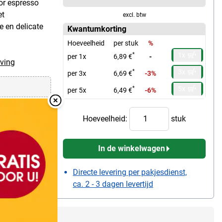
or espresso
et
excl. btw
e en delicate
Kwantumkorting
Hoeveelheid
per stuk
%
1x
*
per 1x
6,89 €
-
ving
3x
*
per 3x
6,69 €
-3%
5x
*
per 5x
6,49 €
-6%
Overlay Sluiten
Hoeveelheid:
stuk
In de winkelwagen
Directe levering per pakjesdienst,
ca. 2 - 3 dagen levertijd