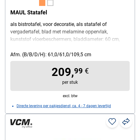
MAUL Statafel
als bistrotafel, voor decoratie, als statafel of
vergadertafel, blad met melamine oppervlak,
kunststof vloerbeschermers, bladdiameter: 60 cm,
bladdikte: 2,2 cm, totale hoogte: 109,5 cm, kolom van
stalen buis, Ø 5 cm, gepoedercoat, aluminium voet, Ø
Afm. (B/B/D/H): 61,0/61,0/109,5 cm
61 cm, gepoedercoat
209,
99
€
per stuk
excl. btw
Directe levering per pakjesdienst, ca. 4 - 7 dagen levertijd