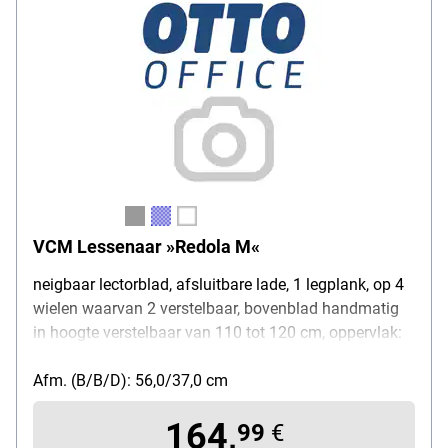
VCM Lessenaar »Redola M«
neigbaar lectorblad, afsluitbare lade, 1 legplank, op 4
wielen waarvan 2 verstelbaar, bovenblad handmatig
in hoogte verstelbaar van 110 tot 120 cm, oppervlak:
spaanplaat met melamine coating, gewicht: 18 kg
Afm. (B/B/D): 56,0/37,0 cm
164,
99
€