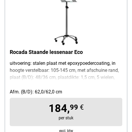
Rocada Staande lessenaar Eco
uitvoering: stalen plaat met epoxypoedercoating, in
hoogte verstelbaar: 105-145 cm, met afschuine rand,
plaat (B/D): 48/36 cm, plaatdikte: 1,5 cm, 5 wielen,
frame van zilverkleurig staal
Afm. (B/D): 62,0/62,0 cm
184,
99
€
per stuk
excl. btw