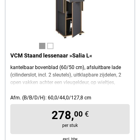
VCM Staand lessenaar »Salia L«
kantelbaar bovenblad (60/50 cm), afsluitbare lade
(cilinderslot, incl. 2 sleutels), uitklapbare zijdelen, 2
open vakken achter een vleugeldeur, op wieltjes,
oppervlak: melamine gecoate spaanplaat, afmetingen
(B/D/H) 60-123/44/107-128 cm
Afm. (B/B/D/H): 60,0/44,0/127,8 cm
278,
00
€
per stuk
excl. btw