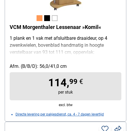
VCM Morgenthaler Lessenaar »Komil«
1 plank en 1 vak met afsluitbare draaideur, op 4
zwenkwielen, bovenblad handmatig in hoogte
verstelbaar van 93 tot 111 cm, oppervlak:
gemelamineerde spaanplaat
Afm. (B/B/D): 56,0/41,0 cm
114,
99
€
per stuk
excl. btw
Directe levering per pakjesdienst, ca. 4 - 7 dagen levertijd