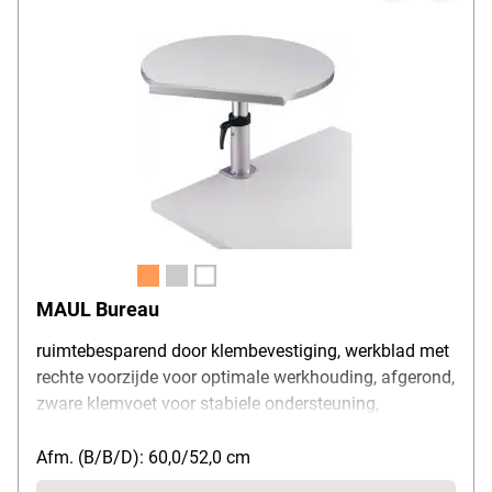
MAUL Bureau
ruimtebesparend door klembevestiging, werkblad met
rechte voorzijde voor optimale werkhouding, afgerond,
zware klemvoet voor stabiele ondersteuning,
draagvermogen: 30 kg, blad traploos verstelbaar van
ca. 31 tot 43 cm (vanaf bureaublad), +10° naar voren
Afm. (B/B/D): 60,0/52,0 cm
kantelbaar, 360° draaibaar, met klemhendel, legbord