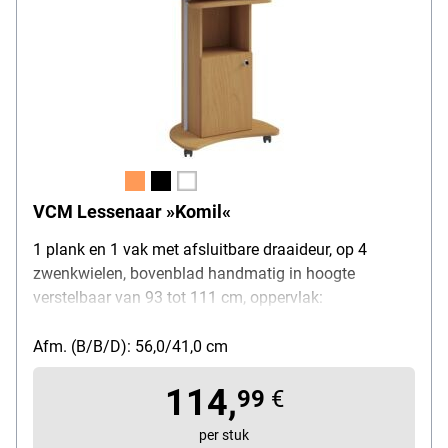
VCM Lessenaar »Komil«
1 plank en 1 vak met afsluitbare draaideur, op 4
zwenkwielen, bovenblad handmatig in hoogte
verstelbaar van 93 tot 111 cm, oppervlak:
gemelamineerde spaanplaat
Afm. (B/B/D): 56,0/41,0 cm
114,
99
€
per stuk