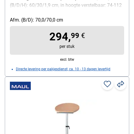
(B/D/H): 60/30/1,9 cm, in hoogte verstelbaar: 74-112
cm, 5 wielen, frame van zilverkleurig staal
Afm. (B/D): 70,0/70,0 cm
294,
99
€
per stuk
excl. btw
Directe levering per pakjesdienst, ca. 10 - 13 dagen levertijd