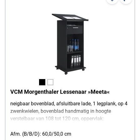
VCM Morgenthaler Lessenaar »Meeta«
neigbaar bovenblad, afsluitbare lade, 1 legplank, op 4
zwenkwielen, bovenblad handmatig in hoogte
verstelbaar van 108 tot 120 cm, oppervlak:
gemelamineerde spaanplaat, gewicht: 14 kg
Afm. (B/B/D): 60,0/50,0 cm