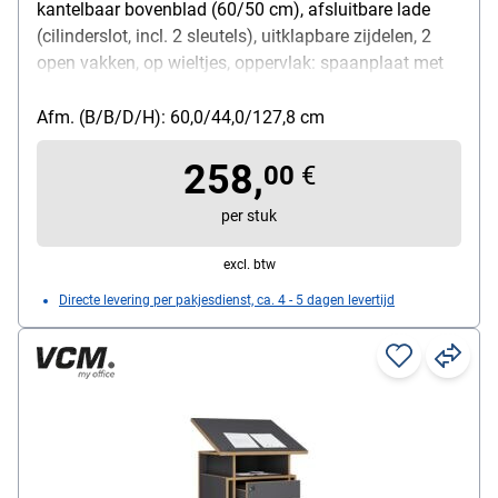
kantelbaar bovenblad (60/50 cm), afsluitbare lade
(cilinderslot, incl. 2 sleutels), uitklapbare zijdelen, 2
open vakken, op wieltjes, oppervlak: spaanplaat met
melaminecoating, afmetingen (B/D/H) 60-
123/44/107-128 cm
Afm. (B/B/D/H): 60,0/44,0/127,8 cm
258,
00
€
per stuk
excl. btw
Directe levering per pakjesdienst, ca. 4 - 5 dagen levertijd