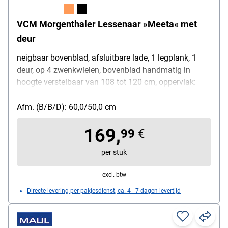
VCM Morgenthaler Lessenaar »Meeta« met
deur
neigbaar bovenblad, afsluitbare lade, 1 legplank, 1
deur, op 4 zwenkwielen, bovenblad handmatig in
hoogte verstelbaar van 108 tot 120 cm, oppervlak:
gemelamineerde spaanplaat, gewicht: 15 kg
Afm. (B/B/D): 60,0/50,0 cm
169,
99
€
per stuk
excl. btw
Directe levering per pakjesdienst, ca. 4 - 7 dagen levertijd