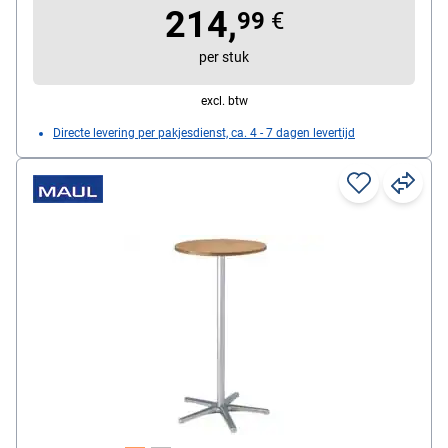
214,
voor pennen en gerei, aanslagrand, telescopische zuil
99
€
van staal, klemvoet 110 cm breed, voor tafelbladen tot
per stuk
8 cm
excl. btw
Directe levering per pakjesdienst, ca. 4 - 7 dagen levertijd