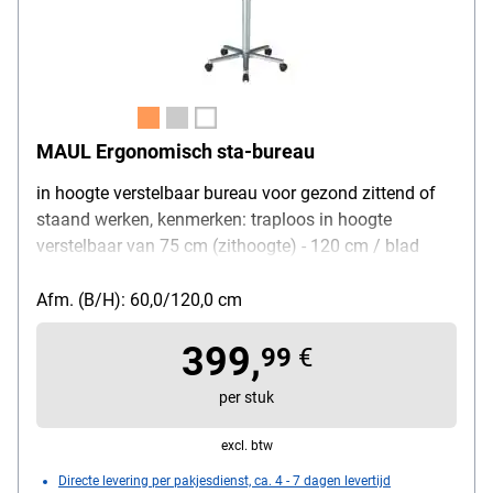
MAUL Ergonomisch sta-bureau
in hoogte verstelbaar bureau voor gezond zittend of
staand werken, kenmerken: traploos in hoogte
verstelbaar van 75 cm (zithoogte) - 120 cm / blad
+10° naar voren kantelbaar / geleidelijke verlaging
van het draagblad door luchtkussen-technologie, blad:
Afm. (B/H): 60,0/120,0 cm
draagvermogen 30 kg / afgerond / met legplank voor
399,
pennen en accessoires, onderstel: telescopische zuil
99
€
van staal / buitenste zuil Ø 6 cm / voetkruis Ø 61 cm
per stuk
van persgegoten aluminium / 5 geremde wielen,
afmetingen tafelblad (B/D/H): 60 x 52 x 2,2 cm,
excl. btw
gewicht: 13,2 kg
Directe levering per pakjesdienst, ca. 4 - 7 dagen levertijd