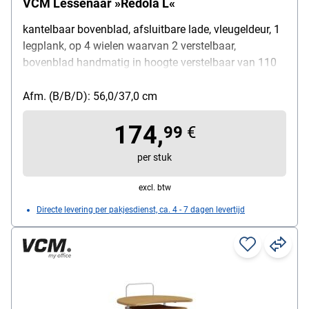
VCM Lessenaar »Redola L«
kantelbaar bovenblad, afsluitbare lade, vleugeldeur, 1
legplank, op 4 wielen waarvan 2 verstelbaar,
bovenblad handmatig in hoogte verstelbaar van 110
tot 120 cm, oppervlak: spaanplaat met
melaminecoating, gewicht: 18 kg
Afm. (B/B/D): 56,0/37,0 cm
174,
99
€
per stuk
excl. btw
Directe levering per pakjesdienst, ca. 4 - 7 dagen levertijd