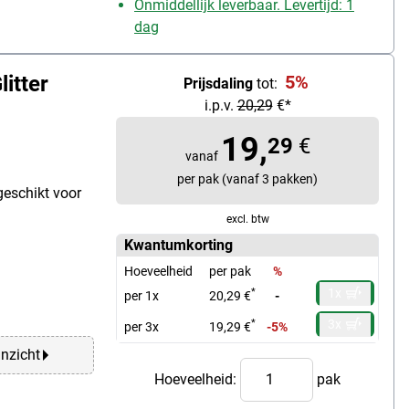
Onmiddellijk leverbaar. Levertijd: 1
dag
itter
5%
Prijsdaling
tot:
i.p.v.
20,29
€*
19,
29
€
vanaf
per pak (vanaf 3 pakken)
geschikt voor
excl. btw
Kwantumkorting
Hoeveelheid
per pak
%
1x
*
per 1x
20,29 €
-
3x
*
per 3x
19,29 €
-5%
anzicht
Hoeveelheid:
pak