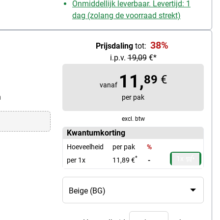
Onmiddellijk leverbaar. Levertijd: 1
dag (zolang de voorraad strekt)
38%
Prijsdaling
tot:
i.p.v.
19,09
€*
11,
89
€
vanaf
n
per pak
excl. btw
Kwantumkorting
Hoeveelheid
per pak
%
1x
*
per 1x
11,89 €
-