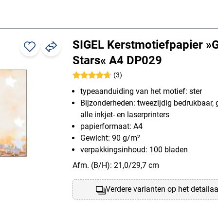
SIGEL Kerstmotiefpapier »Gl
Stars« A4 DP029
(3)
typeaanduiding van het motief: ster
Bijzonderheden: tweezijdig bedrukbaar, 
alle inkjet- en laserprinters
papierformaat: A4
Gewicht: 90 g/m²
verpakkingsinhoud: 100 bladen
Afm. (B/H): 21,0/29,7 cm
Verdere varianten op het detaila