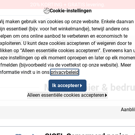
20% KORTING + GRATIS levering.
Cookie-instellingen
ij maken gebruik van cookies op onze website. Enkele daarvan
ijn essentieel (bijv. voor het winkelmandje), terwijl andere ons
elpen om ons online aanbod te verbeteren en economisch te
Schrijfwaren
Techniek
Presentatie
xploiteren. U kunt deze cookies accepteren of weigeren door te
likken op “Alleen essentiële cookies accepteren”. Eveneens kan 
Catering & Huishouden
Reiniging & hygiëne
Bedr
eze instellingen op elk moment oproepen en later op elk momen
fmelden (bijvoorbeeld via de voettekst op onze website). Meer
kplaats & bouwmarkt
kt papier
nformatie vindt u in ons
privacybeleid
.
2
Breadcrumb Flyout Button 3
Motiefpapier & bedru
Ik accepteer
Alleen essentiële cookies accepteren
Aanbli