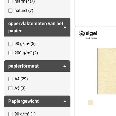
marmer (7)
naturel (7)
perkament (2)
oppervlaktematen van het
Snow Star (1)
papier
90 g/m² (5)
200 g/m² (2)
papierformaat
A4 (29)
A5 (3)
Papiergewicht
90 g/m² (1)