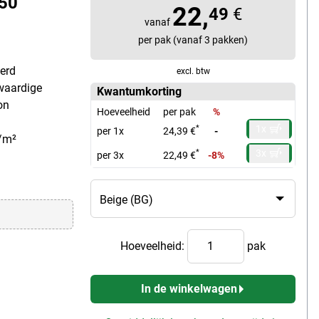
 50
22,
49
€
vanaf
per pak (vanaf 3 pakken)
erd
excl. btw
waardige
Kwantumkorting
on
Hoeveelheid
per pak
%
1x
*
per 1x
24,39 €
-
g/m²
3x
*
per 3x
22,49 €
-8%
Hoeveelheid:
pak
In de winkelwagen