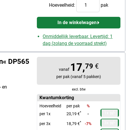
Hoeveelheid:
pak
In de winkelwagen
Onmiddellijk leverbaar. Levertijd: 1
dag (zolang de voorraad strekt)
en« DP565
17,
79
€
vanaf
per pak (vanaf 5 pakken)
- en
excl. btw
Kwantumkorting
Hoeveelheid
per pak
%
1x
*
per 1x
20,19 €
-
3x
*
per 3x
18,79 €
-7%