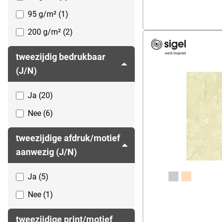
95 g/m² (1)
200 g/m² (2)
tweezijdig bedrukbaar
(J/N)
Ja (20)
Nee (6)
tweezijdige afdruk/motief
aanwezig (J/N)
Ja (5)
Nee (1)
tweezijdige print/motief