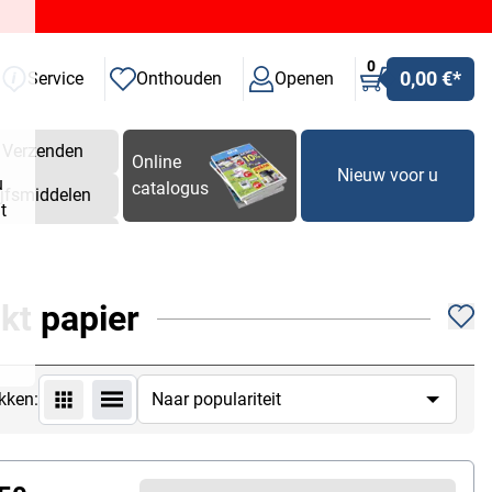
0
0,00 €
*
Service
Onthouden
Openen
Verzenden
Online
Nieuw voor u
u
catalogus
ijfsmiddelen
t
kt papier
kken: