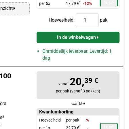
5x
*
per 5x
17,79 €
-12%
anzicht
Hoeveelheid:
pak
In de winkelwagen
Onmiddellijk leverbaar. Levertijd: 1
dag
 100
20,
39
€
vanaf
per pak (vanaf 3 pakken)
erd
excl. btw
Kwantumkorting
m²
Hoeveelheid
per pak
%
n
1x
*
per 1x
22,79 €
-