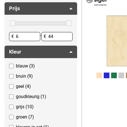
Papier voor kleurenlaserprinters
Prijs
Plotterpapier
Printpapier
Tekenpapier & millimeterpapier
-
€
€
Kleur
blauw (3)
bruin (9)
geel (4)
goudkleurig (1)
grijs (10)
groen (7)