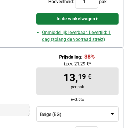
Hoeveelheid:
pak
In de winkelwagen
Onmiddellijk leverbaar. Levertijd: 1
dag (zolang de voorraad strekt)
38%
Prijsdaling
:
i.p.v.
21,29
€*
13,
19
€
per pak
excl. btw