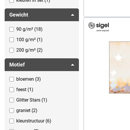
kleuren in set (1)
meerkleurig (4)
Gewicht
natuurkleuren (9)
90 g/m² (18)
oranje (1)
100 g/m² (1)
roze (2)
200 g/m² (2)
wit (12)
zilverkleurig (1)
Motief
bloemen (3)
feest (1)
Glitter Stars (1)
graniet (2)
kleurstructuur (6)