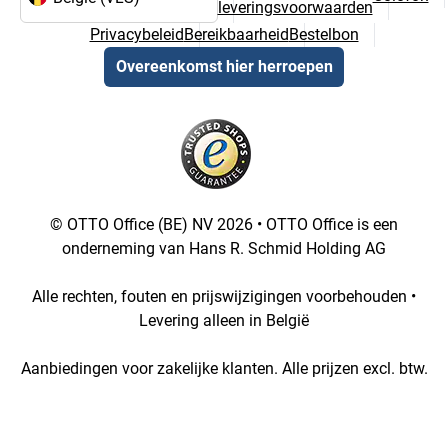
leveringsvoorwaarden
Taal- en landselectie
Privacybeleid
Bereikbaarheid
Bestelbon
Overeenkomst hier herroepen
© OTTO Office (BE) NV 2026 • OTTO Office is een
onderneming van Hans R. Schmid Holding AG
Alle rechten, fouten en prijswijzigingen voorbehouden •
Levering alleen in België
Aanbiedingen voor zakelijke klanten. Alle prijzen excl. btw.
[1::w::58::::A11754C777]