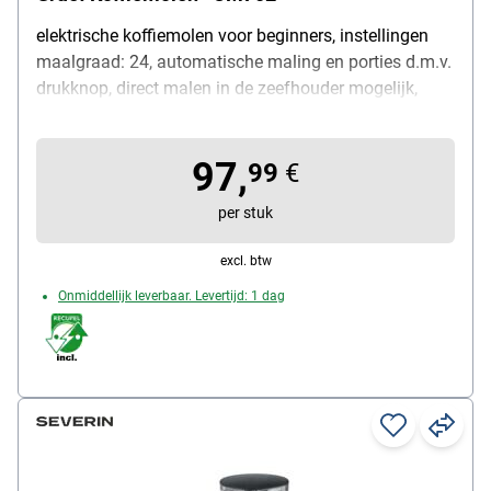
elektrische koffiemolen voor beginners, instellingen
maalgraad: 24, automatische maling en porties d.m.v.
drukknop, direct malen in de zeefhouder mogelijk,
aroma-zachte kegelmolen, materiaal kegelmolen:
roestvrij staal, volume bonenreservoir: 250 g,
97,
bodemplaat uitneembaar, volume koffiedikreservoir:
99
€
max. 12 kopjes, vermogen: 128 watt, materiaal
per stuk
behuizing: kunststof, kleur: mat zwart,
leveringsomvang: koffiemolen / reinigingsborstel /
excl. btw
bakje voor gemalen koffie met stofdeksel / vultuit /
Onmiddellijk leverbaar. Levertijd: 1 dag
vultrechter / filterhouder klein en groot (Ø 60 mm / 70
mm)