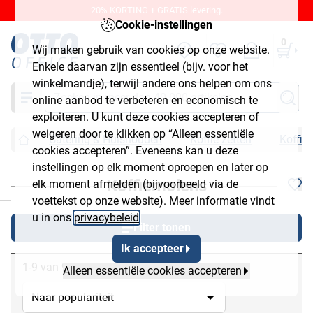
20% KORTING + GRATIS levering.
Cookie-instellingen
0
Wij maken gebruik van cookies op onze website.
Enkele daarvan zijn essentieel (bijv. voor het
winkelmandje), terwijl andere ons helpen om ons
Zoeken
online aanbod te verbeteren en economisch te
exploiteren. U kunt deze cookies accepteren of
weigeren door te klikken op “Alleen essentiële
Catering & Huishouden
Koffie zetten
Koffie
cookies accepteren”. Eveneens kan u deze
instellingen op elk moment oproepen en later op
Koffiemolens
elk moment afmelden (bijvoorbeeld via de
chließen
voettekst op onze website). Meer informatie vindt
u in ons
privacybeleid
.
Filter tonen
Ik accepteer
1-9 van 9
Alleen essentiële cookies accepteren