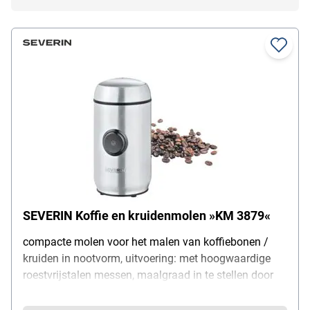
SEVERIN Koffie en kruidenmolen »KM 3879«
compacte molen voor het malen van koffiebonen /
kruiden in nootvorm, uitvoering: met hoogwaardige
roestvrijstalen messen, maalgraad in te stellen door
instellen van de werkingsduur per knopdruk, werkt
alleen met deksel erop (transparant), geïntegreerde