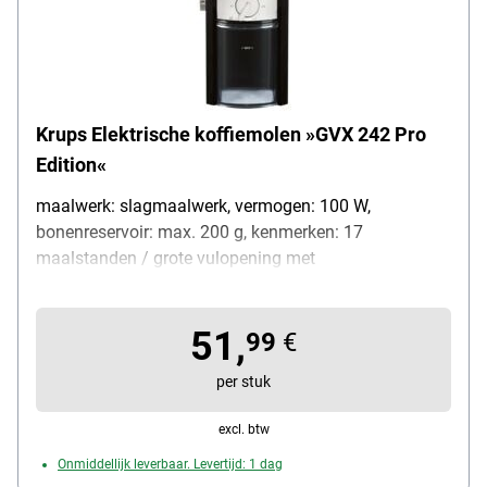
Krups Elektrische koffiemolen »GVX 242 Pro
Edition«
maalwerk: slagmaalwerk, vermogen: 100 W,
bonenreservoir: max. 200 g, kenmerken: 17
maalstanden / grote vulopening met
veiligheidsdeksel, materiaal: roestvrij staal,
veiligheidsfunctie: automatische uitschakeling,
51,
gewicht: 1,9 kg, kleur: zilver / zwart, afmetingen
99
€
(B/D/H): 27 / 16 / 27 cm, leveringsomvang:
per stuk
koffiemolen, gebruiksaanwijzing
excl. btw
Onmiddellijk leverbaar. Levertijd: 1 dag