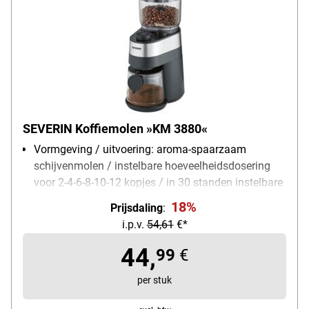
SEVERIN Koffiemolen »KM 3880«
Vormgeving / uitvoering: aroma-spaarzaam
schijvenmolen / instelbare hoeveelheidsdosering
voor 2-4-6-8-10-12 kopjes / in 30 standen instelbare
maalgraad / bonenreservoircapaciteit 240 g /
18%
Prijsdaling
:
uitneembare poederopvangbak (130 g) / met
i.p.v.
54,61
€*
aromasluiting
Verbruik: 140 W
44,
99
€
Beschrijving bijzonderheden: schakelt automatisch
per stuk
uit