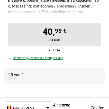
maalwerk: roestvrijstalen messen, maalkapaciteit: 90
g, toepassing: koffiebonen / specerijen / kruiden /
noten, vermogen: 175 W, kabellengte: 61 cm,
kenmerken: met capaciteitsindicator / one-touch-
functie / vaatwasmachinebestendig, gewicht: 980 g,
40,
kleur: oranje / zwart, leveringsomvang: koffiemolen /
99
€
opbergdeksel / reinigingsborstel
per stuk
excl. btw
Onmiddellijk leverbaar. Levertijd: 1 dag
1-9 van 9
Algemene
Colofon