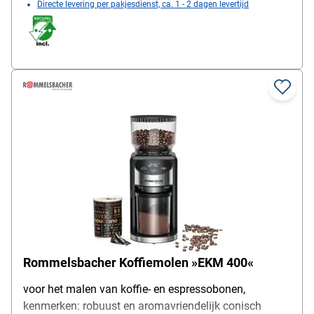
Directe levering per pakjesdienst, ca. 1 - 2 dagen levertijd
g, gewicht: 0,96 kg, materiaal: roestvrij staal /
kunststof / siliconen, afmetingen (B / D / H): 10,5 x
11,5 x 20 cm, kleur: zilver / zwart, leveringsomvang:
koffiemolen / koffiemerk met reinigingsborstel
Rommelsbacher Koffiemolen »EKM 400«
voor het malen van koffie- en espressobonen,
kenmerken: robuust en aromavriendelijk conisch