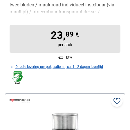
twee bladen / maalgraad individueel instelbaar (via
maaltijd) / afneembaar transparant deksel /
afneembare onderdelen vaatwasmachinebestendig /
ook geschikt voor droge kruiden / snoeroprolsysteem,
23,
inhoud bonenreservoir: 70 g, gewicht: 0,78 kg,
89
€
materiaal: roestvrij staal, afmetingen (B / D / H): 9,5 x
per stuk
9,5 x 18,5 cm, kleur: zilver, leveringsomvang:
koffiemolen
excl. btw
Directe levering per pakjesdienst, ca. 1 - 2 dagen levertijd