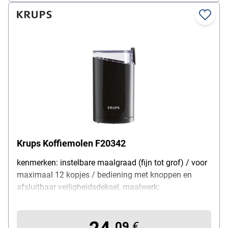
Krups Koffiemolen F20342
kenmerken: instelbare maalgraad (fijn tot grof) / voor
maximaal 12 kopjes / bediening met knoppen en
afsluitbaar veiligheidsdeksel, maalwerk:
roestvrijstalen messen, inhoud: 75 g, geschikt voor:
koffiebonen / specerijen / kruiden / noten, vermogen:
700 W, snoerlengte: 70 cm, kleur: transparant / zwart,
09
€