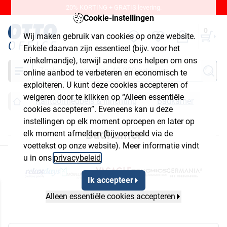
20% KORTING + GRATIS levering.
Cookie-instellingen
0
Wij maken gebruik van cookies op onze website.
Enkele daarvan zijn essentieel (bijv. voor het
winkelmandje), terwijl andere ons helpen om ons
Zoeken
online aanbod te verbeteren en economisch te
exploiteren. U kunt deze cookies accepteren of
weigeren door te klikken op “Alleen essentiële
Kantoormeubels & inrichting
Badkamer
cookies accepteren”. Eveneens kan u deze
instellingen op elk moment oproepen en later op
Badkamer
elk moment afmelden (bijvoorbeeld via de
luiten
voettekst op onze website). Meer informatie vindt
u in ons
privacybeleid
.
Ik accepteer
Alleen essentiële cookies accepteren