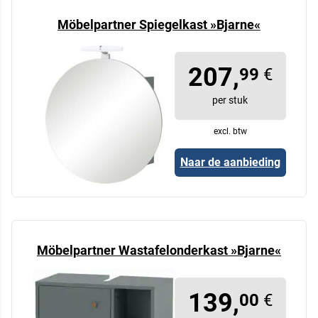
Möbelpartner Spiegelkast »Bjarne«
207,
99
€
per stuk
excl. btw
Naar de aanbieding
Möbelpartner Wastafelonderkast »Bjarne«
139,
00
€