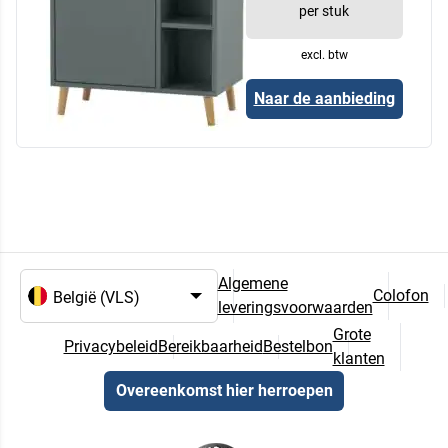
per stuk
excl. btw
Naar de aanbieding
Algemene
Colofon
leveringsvoorwaarden
Taal- en landselectie
Grote
Privacybeleid
Bereikbaarheid
Bestelbon
klanten
Overeenkomst hier herroepen