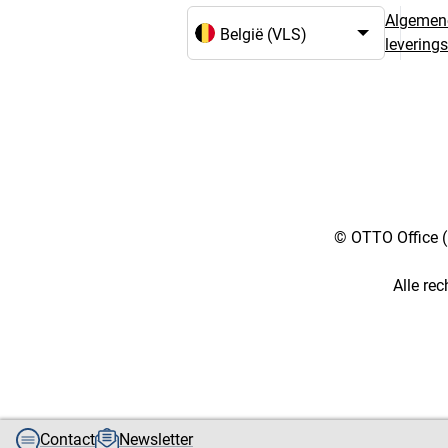
Algemen
levering
Taal- en landselectie
© OTTO Office (
Alle re
[4::w::58::::A11754C777]
Contact
Newsletter