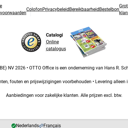
e
Grot
Colofon
Privacybeleid
Bereikbaarheid
Bestelbon
svoorwaarden
klan
Catalogi
Online
catalogus
BE) NV 2026 • OTTO Office is een onderneming van Hans R. S
chten, fouten en prijswijzigingen voorbehouden • Levering alleen i
Aanbiedingen voor zakelijke klanten. Alle prijzen excl. btw.
Nederlands
Français