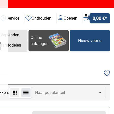
0
0,00 €
*
Service
Onthouden
Openen
Verzenden
Online
Nieuw voor u
u
catalogus
ijfsmiddelen
t
kken: