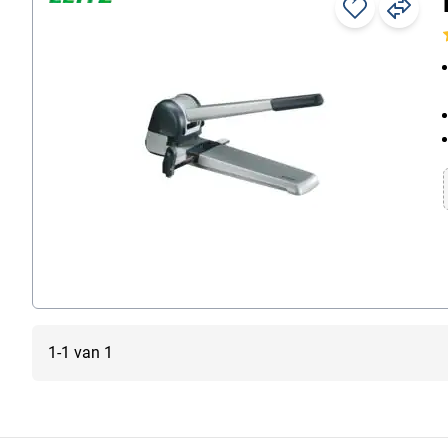
Ordners
Ringmappen
Samenbinden
Showtassen
Tabbladen
1-1 van 1