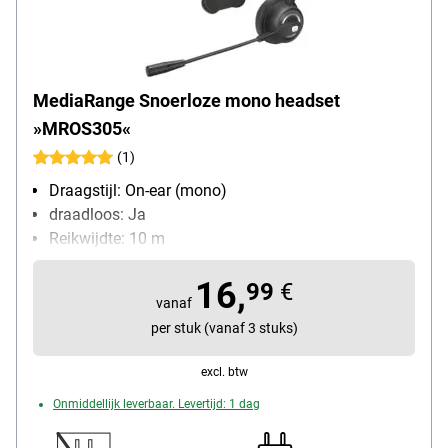
MediaRange Snoerloze mono headset
»MROS305«
(1)
Draagstijl: On-ear (mono)
draadloos: Ja
Reikwijdte: 10 m
Aansluitingen: Bluetooth®
16,
eigenschappen: Ruisonderdrukkende microfoon,
99
€
vanaf
Verstelbare hoofdband, Verstelbare microfoon,
per stuk (vanaf 3 stuks)
Bluetooth, Volumeregeling, Dempen
Bijzonderheden: flexibel in te stellen microfoonarm
excl. btw
en traploos verstelbare hoofdbeugel
Onmiddellijk leverbaar. Levertijd: 1 dag