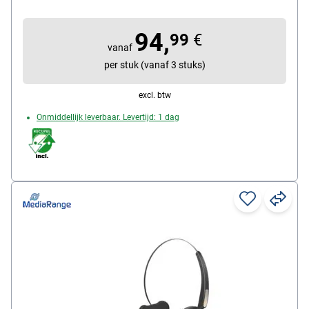
Aansluitingen: DECT, RJ-11
eigenschappen: Spraakbesturing,
94,
99
€
Ruisonderdrukkende microfoon, Volumeregeling,
vanaf
Dempen
per stuk (vanaf 3 stuks)
Bijzonderheden: met oor- of hoofdbeugel te dragen,
grote reikwijdte
excl. btw
Onmiddellijk leverbaar. Levertijd: 1 dag