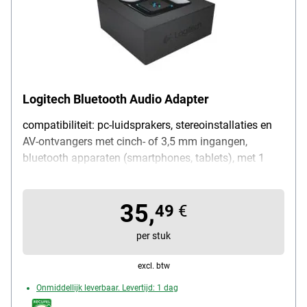
Logitech Bluetooth Audio Adapter
compatibiliteit: pc-luidsprakers, stereoinstallaties en
AV-ontvangers met cinch- of 3,5 mm ingangen,
bluetooth apparaten (smartphones, tablets), met 1
ush pairing knop, 20 m zichtwijdte, levering metc
cinch op 3,5 mm kabel en netsnoer, 2 jaar garantie
35,
49
€
per stuk
excl. btw
Onmiddellijk leverbaar. Levertijd: 1 dag