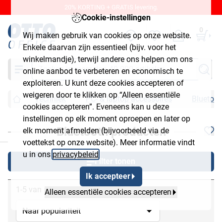
20% KORTING + GRATIS levering.
Cookie-instellingen
0
Wij maken gebruik van cookies op onze website.
Enkele daarvan zijn essentieel (bijv. voor het
winkelmandje), terwijl andere ons helpen om ons
Zoeken
online aanbod te verbeteren en economisch te
exploiteren. U kunt deze cookies accepteren of
weigeren door te klikken op “Alleen essentiële
Techniek
PC- & laptop accessoires
Bluetoot
cookies accepteren”. Eveneens kan u deze
instellingen op elk moment oproepen en later op
Bluetooth producten
elk moment afmelden (bijvoorbeeld via de
chließen
voettekst op onze website). Meer informatie vindt
u in ons
privacybeleid
.
Filter tonen
Ik accepteer
1-5 van 5
Alleen essentiële cookies accepteren