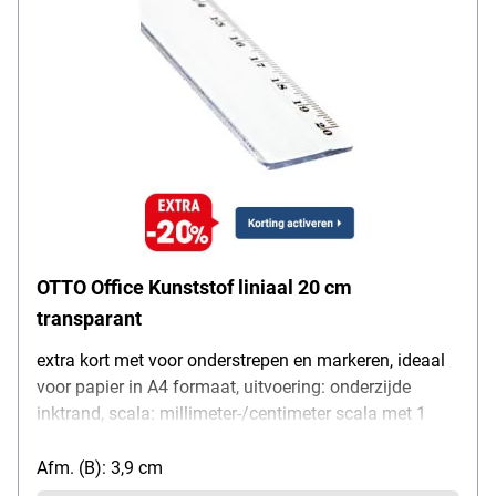
OTTO Office Kunststof liniaal 20 cm
transparant
extra kort met voor onderstrepen en markeren, ideaal
voor papier in A4 formaat, uitvoering: onderzijde
inktrand, scala: millimeter-/centimeter scala met 1
mm verdeling, materiaal: transparante kunststof,
hoogte van het liniaal: ca. 2 mm, breedte: ca. 39 mm,
Afm. (B): 3,9 cm
totaal lengte van het liniaal: 22,8 cm, lengte van het