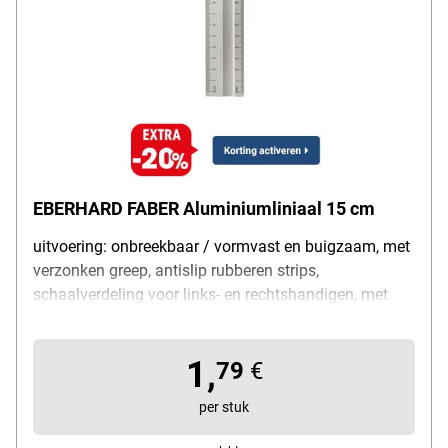
EBERHARD FABER Aluminiumliniaal 15 cm
uitvoering: onbreekbaar / vormvast en buigzaam, met
verzonken greep, antislip rubberen strips,
schaalverdeling voor links- en rechtshandigen, met
cm- en mm-verdeling, vervaardigd van kunststof en
celluloseverbindingen, lengte: 15 cm, kleur: grijs,
1,
leveringsomvang: 1 liniaal
79
€
per stuk