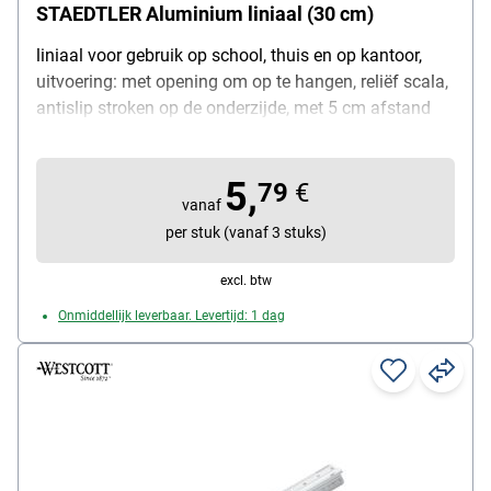
STAEDTLER Aluminium liniaal (30 cm)
liniaal voor gebruik op school, thuis en op kantoor,
uitvoering: met opening om op te hangen, reliëf scala,
antislip stroken op de onderzijde, met 5 cm afstand
ronde markeringen, met inktrand, materiaal:
aluminium, lengte: 30 cm, kleur: zilverkleur, inhoud per
5,
pak: 1 stuks
79
€
vanaf
per stuk (vanaf 3 stuks)
excl. btw
Onmiddellijk leverbaar. Levertijd: 1 dag