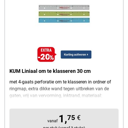
KUM Liniaal om te klasseren 30 cm
met 4-gaats perforatie om te klasseren in ordner of
ringmap, extra dikke wand tegen uitbreken van de
gaten, vrij van vervorming, inktrand, materiaal:
kunststof, lengte: 30 cm, in 4 kleuren leverbaar,
levering in gesorteerde kleuren (kleur vooraf niet te
1,
kiezen)
75
€
vanaf