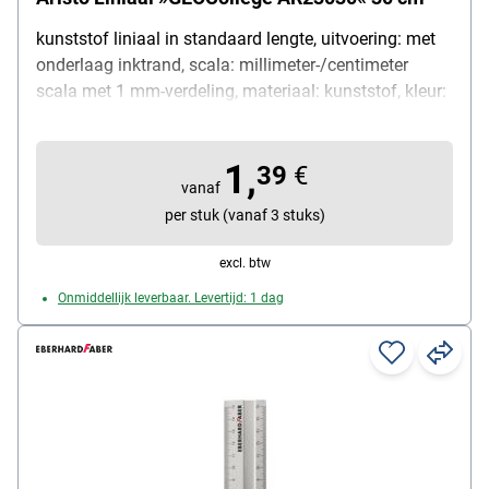
kunststof liniaal in standaard lengte, uitvoering: met
onderlaag inktrand, scala: millimeter-/centimeter
scala met 1 mm-verdeling, materiaal: kunststof, kleur:
transparant, hoogte van de liniaal: ca. 3 mm breedte:
38 mm, totale lengte van de liniaal: 32,4 cm, lengte
1,
van de scala: 30 cm
39
€
vanaf
per stuk (vanaf 3 stuks)
excl. btw
Onmiddellijk leverbaar. Levertijd: 1 dag