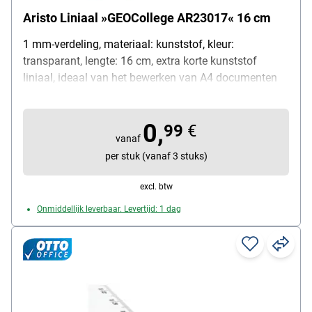
Aristo Liniaal »GEOCollege AR23017« 16 cm
1 mm-verdeling, materiaal: kunststof, kleur:
transparant, lengte: 16 cm, extra korte kunststof
liniaal, ideaal van het bewerken van A4 documenten
(staand), uitvoering: met onderlaag inktrand, scala:
milimeter-/centimeter scala met 1mm verdeling,
0,
materiaal: kunststof, kleur: transparant, hoogte van de
99
€
vanaf
liniaal: ca. 2 mm, breedte: 30 mm, totale lengte van de
per stuk (vanaf 3 stuks)
liniaal: 17,5 cm, lengte van de scala: 16 cm
excl. btw
Onmiddellijk leverbaar. Levertijd: 1 dag