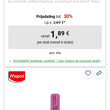
bevestigde glittersteentjes, materiaal: kunststof, kleur:
turkoois, lengte: 30 cm, leveringsomvang: 1x liniaal
30%
Prijsdaling
tot:
i.p.v.
2,69
€*
1,
89
€
vanaf
per stuk (vanaf 6 stuks)
excl. btw
Onmiddellijk leverbaar. Levertijd: 1 dag (zolang de voorraad strekt)