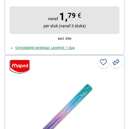
eenvoudig transport in de akte- of schooltas, vrij van
phtalaten, kleurkeuze is willekeurig, inhoud per pak: 1
1,
stuks
79
€
vanaf
per stuk (vanaf 3 stuks)
excl. btw
Onmiddellijk leverbaar. Levertijd: 1 dag