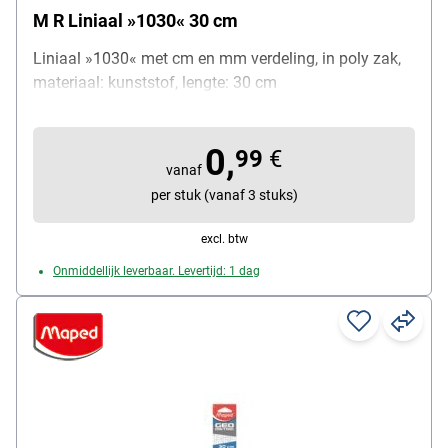
M R Liniaal »1030« 30 cm
Liniaal »1030« met cm en mm verdeling, in poly zak,
materiaal: kunststof, lengte: 30 cm
0,
99
€
vanaf
per stuk (vanaf 3 stuks)
excl. btw
Onmiddellijk leverbaar. Levertijd: 1 dag