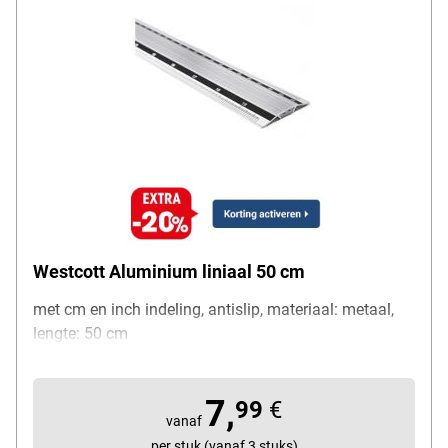
Westcott Aluminium liniaal 50 cm
met cm en inch indeling, antislip, materiaal: metaal,
lengte: 50 cm
7,
99
€
vanaf
per stuk (vanaf 3 stuks)