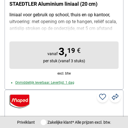
STAEDTLER Aluminium liniaal (20 cm)
liniaal voor gebruik op school, thuis en op kantoor,
uitvoering: met opening om op te hangen, reliëf scala,
antislip stroken op de onderzijde, met 5 cm afstand
ronde markeringen, met inktrand, materiaal:
aluminium, lengte: 30 cm, kleur: zilverkleur, inhoud per
3,
pak: 1 stuks
19
€
vanaf
per stuk (vanaf 3 stuks)
excl. btw
Onmiddellijk leverbaar. Levertijd: 1 dag
Privéklant / Zakelijke klant
Privéklant
Zakelijke klant
* Alle prijzen excl. btw.