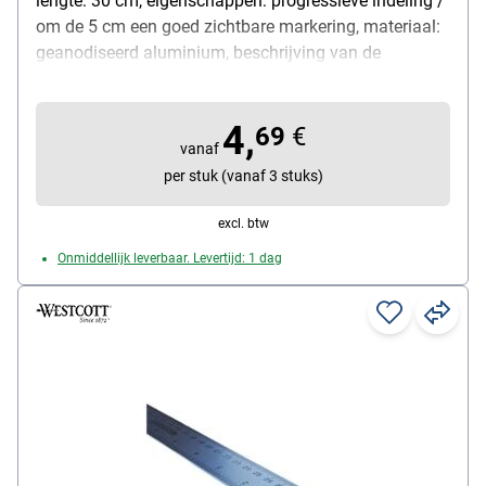
lengte: 30 cm, eigenschappen: progressieve indeling /
om de 5 cm een goed zichtbare markering, materiaal:
geanodiseerd aluminium, beschrijving van de
bijzondere kenmerken: eindstukken “Protect System”
ter bescherming van de randen en voor geluidsisolatie,
4,
leveringsomvang: 1 liniaal in blisterverpakking
69
€
vanaf
per stuk (vanaf 3 stuks)
excl. btw
Onmiddellijk leverbaar. Levertijd: 1 dag