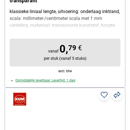
transparant
klassieke liniaal lengte, uitvoering: onderlaag inktrand,
scala: millimeter-/centimeter scala met 1 mm
verdeling, materiaal: transparante kunststof, hoogte
van de liniaal: ca. 3 mm, totale lengte van de liniaal:
31,9 cm, lengte van de scala: 30 cm
0,
79
€
vanaf
per stuk (vanaf 5 stuks)
excl. btw
Onmiddellijk leverbaar. Levertijd: 1 dag