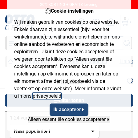
20% KORTING + GRATIS levering.
Cookie-instellingen
0
Wij maken gebruik van cookies op onze website.
Enkele daarvan zijn essentieel (bijv. voor het
winkelmandje), terwijl andere ons helpen om ons
Zoeken
online aanbod te verbeteren en economisch te
exploiteren. U kunt deze cookies accepteren of
weigeren door te klikken op “Alleen essentiële
Schrijfwaren
Tekenen & schilderen
Linialen
cookies accepteren”. Eveneens kan u deze
instellingen op elk moment oproepen en later op
Linialen
elk moment afmelden (bijvoorbeeld via de
chließen
voettekst op onze website). Meer informatie vindt
u in ons
privacybeleid
.
Filter tonen
Ik accepteer
1-24 van 34
Alleen essentiële cookies accepteren