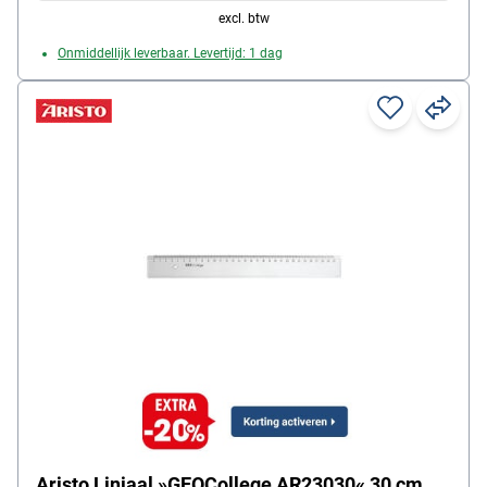
excl. btw
Onmiddellijk leverbaar. Levertijd: 1 dag
Aristo Liniaal »GEOCollege AR23030« 30 cm