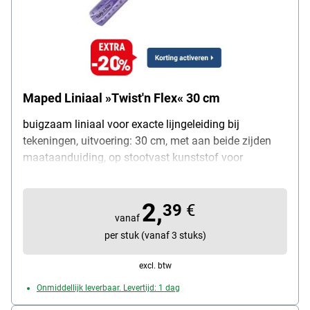
Maped Liniaal »Twist'n Flex« 30 cm
buigzaam liniaal voor exacte lijngeleiding bij
tekeningen, uitvoering: 30 cm, met aan beide zijden
maataanduiding, op stootvast kunststof voor
eenvoudig transport in de akte- of schooltas, vrij van
phtalaten, kleurkeuze is willekeurig, inhoud per pak: 1
2,
stuks
39
€
vanaf
per stuk (vanaf 3 stuks)
excl. btw
Onmiddellijk leverbaar. Levertijd: 1 dag