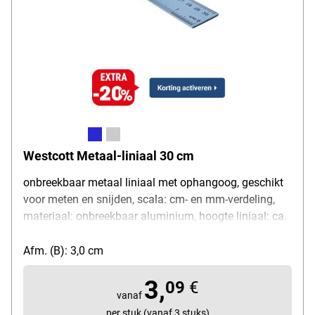
Westcott Metaal-liniaal 30 cm
onbreekbaar metaal liniaal met ophangoog, geschikt
voor meten en snijden, scala: cm- en mm-verdeling,
materiaal: onbreekbaar aluminium, hoogte liniaal: ca.
1 mm, breedte: ca. 30 mm, totale lengte liniaal: 32,1
cm, lengte scala: 12 inch resp. 30 cm, gewicht: ca. 40
Afm. (B): 3,0 cm
g
3,
09
€
vanaf
per stuk (vanaf 3 stuks)