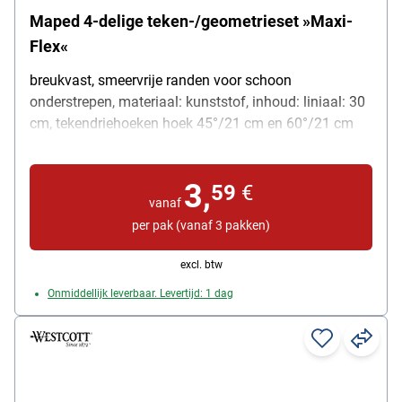
Maped 4-delige teken-/geometrieset »Maxi-
Flex«
breukvast, smeervrije randen voor schoon
onderstrepen, materiaal: kunststof, inhoud: liniaal: 30
cm, tekendriehoeken hoek 45°/21 cm en 60°/21 cm
(met "0" in de rechte hoek, om gelijktijdig te kunnen
meten en tekenen), hoekmeter 180°/12 cm, kleur: de
3,
set is in twee kleuren voorradig en levering is
59
€
vanaf
willekeurig (gesorteerde kleuren)
per pak (vanaf 3 pakken)
excl. btw
Onmiddellijk leverbaar. Levertijd: 1 dag