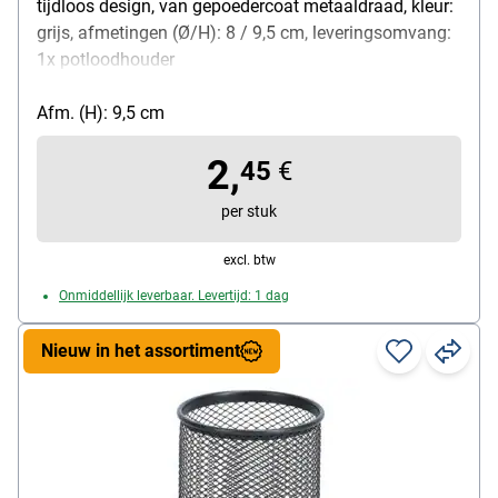
tijdloos design, van gepoedercoat metaaldraad, kleur:
grijs, afmetingen (Ø/H): 8 / 9,5 cm, leveringsomvang:
1x potloodhouder
Afm. (H): 9,5 cm
2,
45
€
per stuk
excl. btw
Onmiddellijk leverbaar. Levertijd: 1 dag
Nieuw in het assortiment