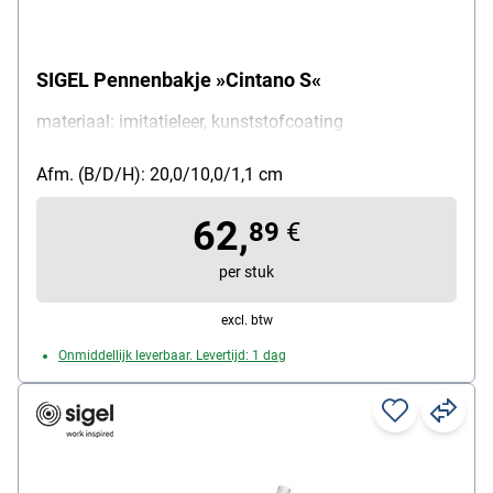
SIGEL Pennenbakje »Cintano S«
materiaal: imitatieleer, kunststofcoating
Afm. (B/D/H): 20,0/10,0/1,1 cm
62,
89
€
per stuk
excl. btw
Onmiddellijk leverbaar. Levertijd: 1 dag