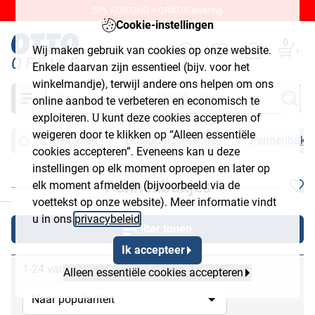
20% KORTING + GRATIS levering.
Cookie-instellingen
0
Wij maken gebruik van cookies op onze website.
Enkele daarvan zijn essentieel (bijv. voor het
winkelmandje), terwijl andere ons helpen om ons
Zoeken
online aanbod te verbeteren en economisch te
exploiteren. U kunt deze cookies accepteren of
weigeren door te klikken op “Alleen essentiële
Klasseren
Bureau-accessoires
Pennenbakje
cookies accepteren”. Eveneens kan u deze
instellingen op elk moment oproepen en later op
Pennenbakjes
elk moment afmelden (bijvoorbeeld via de
chließen
voettekst op onze website). Meer informatie vindt
u in ons
privacybeleid
.
Filter tonen
Ik accepteer
1-24 van 45
Alleen essentiële cookies accepteren