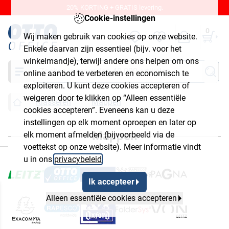
20% KORTING + GRATIS levering.
Cookie-instellingen
0
Wij maken gebruik van cookies op onze website.
Enkele daarvan zijn essentieel (bijv. voor het
winkelmandje), terwijl andere ons helpen om ons
Zoeken
online aanbod te verbeteren en economisch te
exploiteren. U kunt deze cookies accepteren of
weigeren door te klikken op “Alleen essentiële
Klasseren
Mappen
cookies accepteren”. Eveneens kan u deze
instellingen op elk moment oproepen en later op
Mappen
elk moment afmelden (bijvoorbeeld via de
luiten
voettekst op onze website). Meer informatie vindt
u in ons
privacybeleid
.
Ik accepteer
Alleen essentiële cookies accepteren