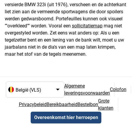
versierde BMW 323i (uit 1976), verscheen en de achterkant
liet zien aan de vermeende sportwagens die door spoilers
werden gedwarsboomd. Portefeuilles kunnen ook visueel
""overkleed"" worden. Vooral een
sollicitatiemap
mag niet
overgestyled worden. Zet eens wat anders op: Als u een
tegelzetter bent en een lening van de bank wilt, moet u uw
jaarbalans niet in de dia's van een map laten krimpen,
maar het stof van de tegels meenemen.
Algemene
Colofon
leveringsvoorwaarden
Taal- en landselectie
Grote
Privacybeleid
Bereikbaarheid
Bestelbon
klanten
Overeenkomst hier herroepen