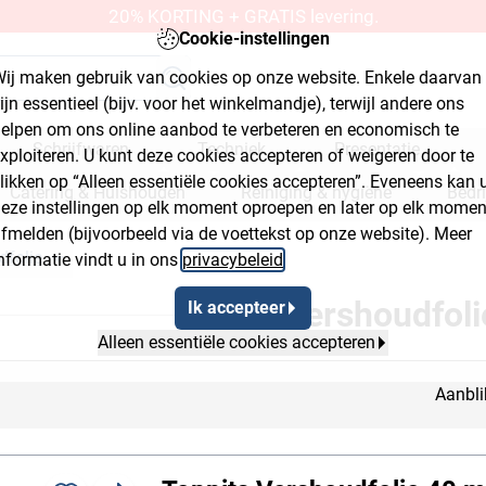
20% KORTING + GRATIS levering.
Cookie-instellingen
ij maken gebruik van cookies op onze website. Enkele daarvan
ijn essentieel (bijv. voor het winkelmandje), terwijl andere ons
elpen om ons online aanbod te verbeteren en economisch te
Schrijfwaren
Techniek
Presentatie
xploiteren. U kunt deze cookies accepteren of weigeren door te
likken op “Alleen essentiële cookies accepteren”. Eveneens kan 
Catering & Huishouden
Reiniging & hygiëne
Bedr
eze instellingen op elk moment oproepen en later op elk momen
fmelden (bijvoorbeeld via de voettekst op onze website). Meer
kplaats & bouwmarkt
dfolie
nformatie vindt u in ons
privacybeleid
.
yout Button 2
Breadcrumb Flyout Button 3
Vershoudfoli
Ik accepteer
Alleen essentiële cookies accepteren
Aanbli