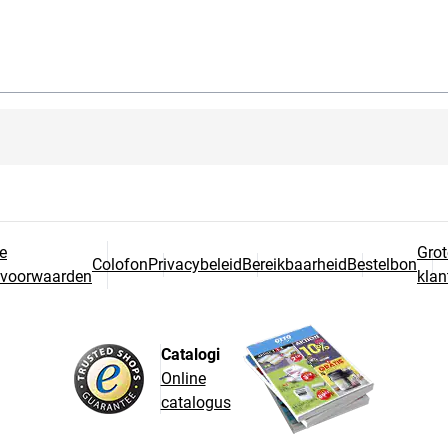
e
Grot
Colofon
Privacybeleid
Bereikbaarheid
Bestelbon
svoorwaarden
klan
Catalogi
Online
catalogus