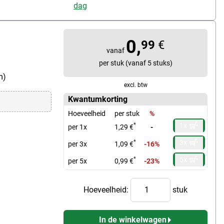
dag
0,
99
€
vanaf
per stuk (vanaf 5 stuks)
m)
excl. btw
Kwantumkorting
Hoeveelheid
per stuk
%
1x
*
per 1x
1,29 €
-
3x
*
per 3x
1,09 €
-16%
5x
*
per 5x
0,99 €
-23%
Hoeveelheid:
stuk
In de winkelwagen