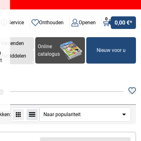
0
0,00 €
*
Service
Onthouden
Openen
Verzenden
Online
Nieuw voor u
u
catalogus
ijfsmiddelen
t
e
kken: