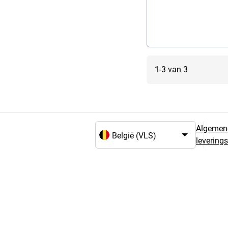
1-3 van 3
Algemen
levering
Taal- en landselectie