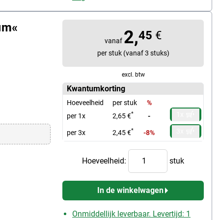
1µm«
2,
45
€
vanaf
per stuk (vanaf 3 stuks)
excl. btw
Kwantumkorting
Hoeveelheid
per stuk
%
1x
*
per 1x
2,65 €
-
3x
*
per 3x
2,45 €
-8%
Hoeveelheid:
stuk
In de winkelwagen
Onmiddellijk leverbaar. Levertijd: 1