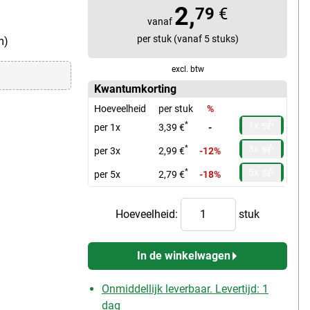
2,
79
€
vanaf
per stuk (vanaf 5 stuks)
m)
excl. btw
Kwantumkorting
Hoeveelheid
per stuk
%
1x
*
per 1x
3,39 €
-
3x
*
per 3x
2,99 €
-12%
5x
*
per 5x
2,79 €
-18%
Hoeveelheid:
stuk
In de winkelwagen
Onmiddellijk leverbaar. Levertijd: 1
dag