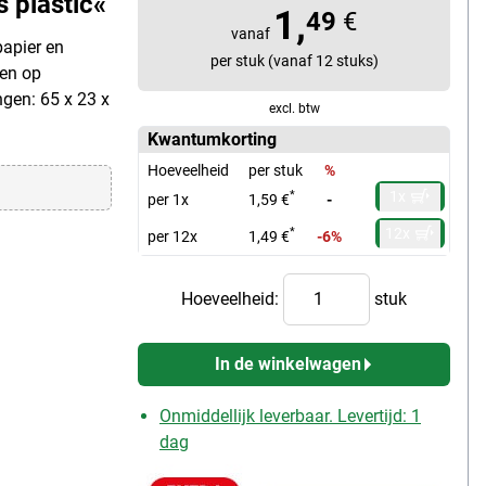
plastic«
1,
49
€
vanaf
papier en
per stuk (vanaf 12 stuks)
pen op
gen: 65 x 23 x
excl. btw
Kwantumkorting
Hoeveelheid
per stuk
%
1x
*
per 1x
1,59 €
-
12x
*
per 12x
1,49 €
-6%
Hoeveelheid:
stuk
In de winkelwagen
Onmiddellijk leverbaar. Levertijd: 1
dag