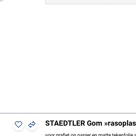
STAEDTLER Gom »rasoplas
voor grafiet op papier en matte tekenfolie 