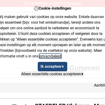
20% KORTING + GRATIS levering.
Cookie-instellingen
ij maken gebruik van cookies op onze website. Enkele daarvan
ijn essentieel (bijv. voor het winkelmandje), terwijl andere ons
elpen om ons online aanbod te verbeteren en economisch te
Schrijfwaren
Techniek
Presentatie
xploiteren. U kunt deze cookies accepteren of weigeren door te
likken op “Alleen essentiële cookies accepteren”. Eveneens kan 
Catering & Huishouden
Reiniging & hygiëne
Bedr
eze instellingen op elk moment oproepen en later op elk momen
fmelden (bijvoorbeeld via de voettekst op onze website). Meer
kplaats & bouwmarkt
nformatie vindt u in ons
privacybeleid
.
ton 2
crumb Flyout Button 3
Gummen
Ik accepteer
Alleen essentiële cookies accepteren
Aanbli