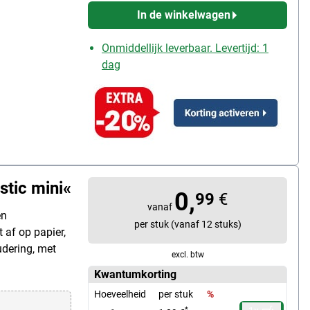
In de winkelwagen
Onmiddellijk leverbaar. Levertijd: 1
dag
tic mini«
0,
99
€
vanaf
en
per stuk (vanaf 12 stuks)
t af op papier,
udering, met
excl. btw
Kwantumkorting
Hoeveelheid
per stuk
%
*