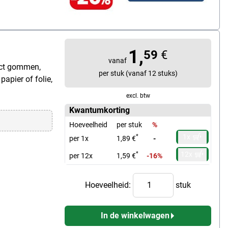
1,
59
€
vanaf
act gommen,
per stuk (vanaf 12 stuks)
apier of folie,
excl. btw
Kwantumkorting
Hoeveelheid
per stuk
%
1x
*
per 1x
1,89 €
-
12x
*
per 12x
1,59 €
-16%
Hoeveelheid:
stuk
In de winkelwagen