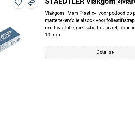
STAEDTLER Vlakgom »Mars 
Vlakgom »Mars Plastic«, voor potlood op 
matte tekenfolie alsook voor foliestiftstre
overheadfolie, met schuifmanchet, afmetin
13 mm
Details