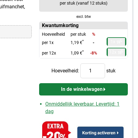
per stuk (vanaf 12 stuks)
huifmanchet,
excl. btw
Kwantumkorting
Hoeveelheid
per stuk
%
1x
*
per 1x
1,19 €
-
12x
*
per 12x
1,09 €
-8%
Hoeveelheid:
stuk
In de winkelwagen
Onmiddellijk leverbaar. Levertijd: 1
dag