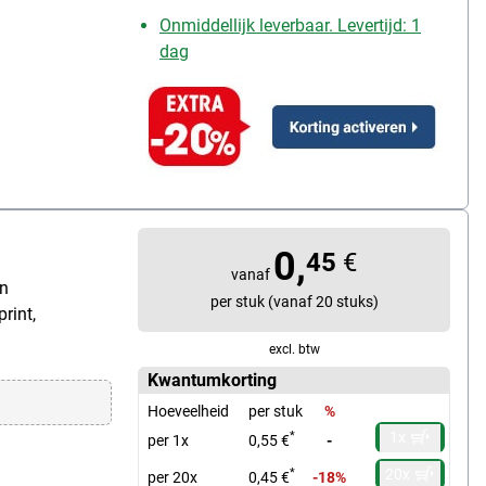
Onmiddellijk leverbaar. Levertijd: 1
dag
0,
45
€
vanaf
en
per stuk (vanaf 20 stuks)
rint,
excl. btw
Kwantumkorting
Hoeveelheid
per stuk
%
1x
*
per 1x
0,55 €
-
20x
*
per 20x
0,45 €
-18%