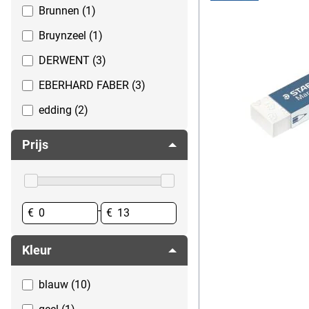
Brunnen (1)
Bruynzeel (1)
DERWENT (3)
EBERHARD FABER (3)
edding (2)
Faber-Castell (20)
Prijs
Maped (9)
Pelikan (9)
STAEDTLER (8)
-
€
€
uni-ball (1)
Kleur
blauw (10)