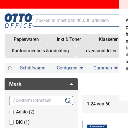
Zoeken
W
Hoofdinhoud (navigatie overslaan)
z
h
Papierwaren
Inkt & Toner
Klasseren
e
Zoeken
alt
+
/
k
Kantoormeubels & inrichting
Levensmiddelen
Winkelmandje
shift
+
alt
+
C
d
a
Wer
Service
shift
+
alt
+
S
Schrijfwaren
Corrigeren
Gummen
Knutselen
Correctieroller
i
Breadcrumb Flyout But
Bread
Klantenrekening
shift
+
alt
+
K
Markeerstiften
Correctiestiften
Snelkoppelingen openen/sluiten
shift
+
alt
+
Z
Merk
Schrijfgerei
Correctietapes
Tekenen & schilderen
Correctievloeistof
Inktwissers
1-24 van 60
Aristo (2)
BIC (1)