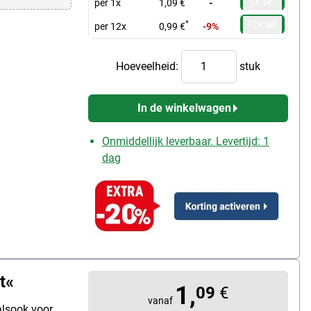
1x
per 1x
1,09 €
-
12x
*
per 12x
0,99 €
-9%
Hoeveelheid:
stuk
In de winkelwagen
Onmiddellijk leverbaar. Levertijd: 1
dag
t«
1,
09
€
vanaf
alsook voor