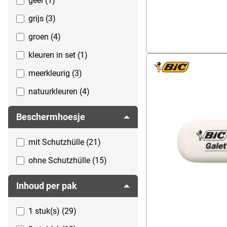
geel (1)
grijs (3)
groen (4)
kleuren in set (1)
meerkleurig (3)
natuurkleuren (4)
paars (2)
Beschermhoesje
rood (1)
mit Schutzhülle (21)
roze (4)
ohne Schutzhülle (15)
transparant (2)
turkoois (1)
Inhoud per pak
wit (30)
1 stuk(s) (29)
zwart (7)