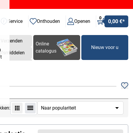
0
0,00 €
*
Service
Onthouden
Openen
Verzenden
Online
Nieuw voor u
u
catalogus
ijfsmiddelen
t
kken: