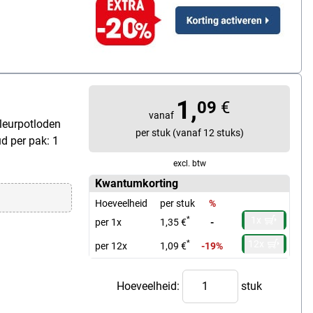
1,
09
€
vanaf
leurpotloden
per stuk (vanaf 12 stuks)
d per pak: 1
excl. btw
Kwantumkorting
Hoeveelheid
per stuk
%
1x
*
per 1x
1,35 €
-
12x
*
per 12x
1,09 €
-19%
Hoeveelheid:
stuk