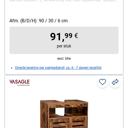
draagvermogen per legplank: 5,0 kg, materiaal: MDF-
plaat, uitvoering van de handgreep: knopgreep, kleur
van de handgreep: zilver, materiaal van de handgreep:
Afm. (B/D/H): 90 / 30 / 6 cm
metaal, kleur van de kast: wit, afmetingen, cm
91,
(B/D/H): 90/30/6, gewicht: 15,0 kg, leveringsomvang:
99
€
wastafelonderkast zonder wastafel, montagevorm bij
per stuk
levering: gedemonteerd
excl. btw
Directe levering per pakjesdienst, ca. 6 - 7 dagen levertijd