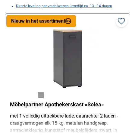
Directe levering per vrachtwagen Levertijd ca. 13 - 14 dagen
Nieuw in het assortiment
Möbelpartner Apothekerskast »Solea«
met 1 volledig uittrekbare lade, daarachter 2 laden -
draagvermogen elk 15 kg, metalen handgreep,
antracietkleurig, kunststof meubelglijders, zwart, in