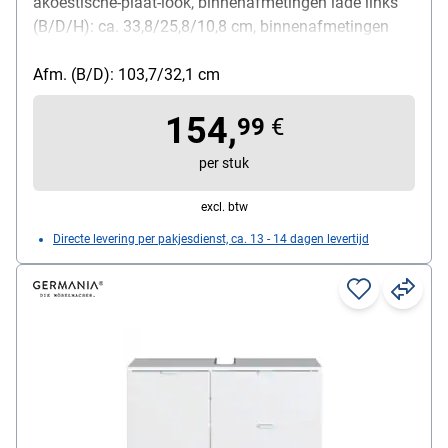
akoestische-plaat-look, binnenafmetingen lade links
(B/D/H): ca. 33,8/25,8/10,8 cm, binnenafmetingen
lade rechts (B/D/H): ca. 58,5/25,8/10,8 cm,
handgreep van 20 cm lang van metaal - matzwart,
Afm. (B/D): 103,7/32,1 cm
oppervlakken met melamineharscoating
154,
99
€
per stuk
excl. btw
Directe levering per pakjesdienst, ca. 13 - 14 dagen levertijd