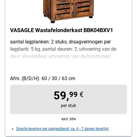
VASAGLE Wastafelonderkast BBK04BXV1
aantal legplanken: 2 stuks, draagvermogen per
legplank: 5 kg, aantal deuren: 2, uitvoering van de
deur: vleugeldeur, uitvoering van de handgreep:
knopgreep, materiaal van de handgreep: metaal, kleur
van de handgreep: zwart, kenmerken: maximale
statische draagkracht: 20 kg / afmetingen opening
Afm. (B/D/H): 60 / 30 / 63 cm
voor sifon: 20,0 x 15,0 cm / 1 legplank in hoogte
59,
verstelbaar / open opbergvak boven het kastgedeelte
99
€
(hoogte 13 cm) / houtlook / aan de wand te
per stuk
bevestigen met de meegeleverde kantelbeveiliging,
Materiaal van de kast: MDF-plaat, Uitvoering van het
excl. btw
oppervlak: gelakt, Kleur van de kast: bruin, Gewicht:
Directe levering per pakjesdienst, ca. 6 - 7 dagen levertijd
14,2 kg, Leveringsomvang: wastafel /