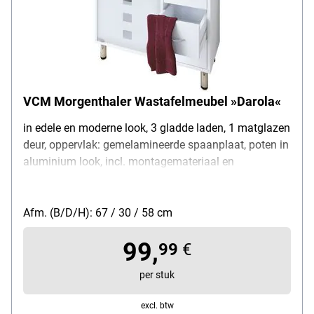
VCM Morgenthaler Wastafelmeubel »Darola«
in edele en moderne look, 3 gladde laden, 1 matglazen
deur, oppervlak: gemelamineerde spaanplaat, poten in
aluminium look, incl. montagemateriaal en
montagehandleiding
Afm. (B/D/H): 67 / 30 / 58 cm
99,
99
€
per stuk
excl. btw