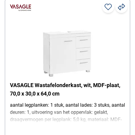
kantelbeveiliging
VASAGLE Wastafelonderkast, wit, MDF-plaat,
70,0 x 30,0 x 64,0 cm
aantal legplanken: 1 stuk, aantal lades: 3 stuks, aantal
deuren: 1, uitvoering van het oppervlak: gelakt,
draagvermogen per legplank: 5,0 kg, materiaal: MDF-
plaat, uitvoering van de handgreep: stanggreep, kleur
van de greep: zilver, materiaal van de greep: metaal,