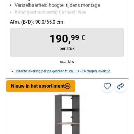
Verstelbaarheid hoogte: tijdens montage
Kabelgoot aanwezig (ja/nee): Nee
Afm. (B/D): 90,0/65,0 cm
190,
99
€
per stuk
excl. btw
Directe levering per pakjesdienst, ca. 13 - 14 dagen levertijd
Nieuw in het assortiment