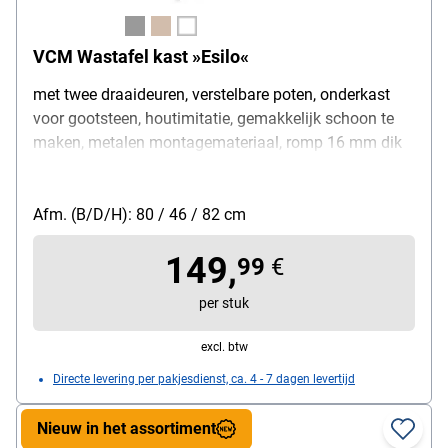
VCM Wastafel kast »Esilo«
met twee draaideuren, verstelbare poten, onderkast
voor gootsteen, houtimitatie, gemakkelijk schoon te
maken, metalen montagemateriaal, romp 16 mm dik
Afm. (B/D/H): 80 / 46 / 82 cm
149,
99
€
per stuk
excl. btw
Directe levering per pakjesdienst, ca. 4 - 7 dagen levertijd
Nieuw in het assortiment