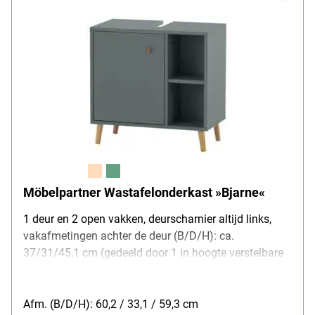
Möbelpartner Wastafelonderkast »Bjarne«
1 deur en 2 open vakken, deurscharnier altijd links,
vakafmetingen achter de deur (B/D/H): ca.
37/31/45,1 cm (gedeeld door 1 in hoogte verstelbare
plank), poten en greepknop van massief eiken,
metalen beslag, gemelamineerd oppervlak, met
praktische sifonuitsparing - lengte: ca. 22,5 cm,
Afm. (B/D/H): 60,2 / 33,1 / 59,3 cm