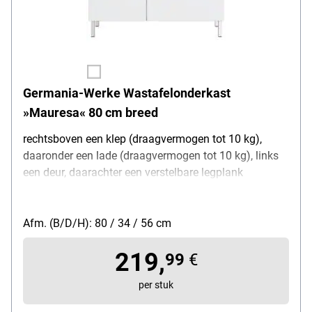
Germania-Werke Wastafelonderkast
»Mauresa« 80 cm breed
rechtsboven een klep (draagvermogen tot 10 kg),
daaronder een lade (draagvermogen tot 10 kg), links
een deur, daarachter een verstelbare legplank
(draagvermogen tot 10 kg), bovenblad met uitsparing
voor sifon, metalen handgrepen en poten, met ABS-
randen, deurdemping, zelfslotende laden, gewicht: 21
Afm. (B/D/H): 80 / 34 / 56 cm
kg
219,
99
€
per stuk