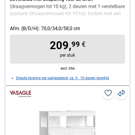
(draagvermogen tot 10 kg), 2 deuren met 1 verstelbare
legplank (draagvermogen tot 10 kg), bodem met een
draagvermogen tot 15 kg, witte glazen fronten,
metalen handgrepen, oppervlak met
Afm. (B/D/H): 70,0/34,0/58,0 cm
melamineharscoating, met ABS-randen, met
209,
deurdemping, gewicht: 19,73 kg
99
€
per stuk
excl. btw
Directe levering per pakjesdienst, ca. 9 - 10 dagen levertijd