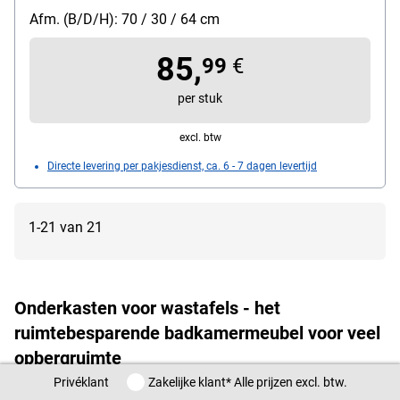
kleur van de kast: wit, bijzonderheden: 3 grote laden
Afm. (B/D/H): 70 / 30 / 64 cm
aan de zijkant / 2 vakken achter de kastdeur en een
85,
opening voor de sifon (20,0 x 15,0 cm) / Inlegplank in
99
€
3 standen verstelbaar / Kantelbeveiligingsonderdelen
per stuk
geven de badkamerkast meer stabiliteit / niet geschikt
voor wastafels met wastafelkolom / maximale
excl. btw
statische draagkracht 91,0 kg, afmetingen, cm
Directe levering per pakjesdienst, ca. 6 - 7 dagen levertijd
(B/D/H): 70/30/64, gewicht: 20,2 kg,
leveringsomvang: kantelbeveiliging, accessoirepakket,
montagehandleiding, montagevorm bij levering:
1-21 van 21
gedemonteerd
Onderkasten voor wastafels - het
ruimtebesparende badkamermeubel voor veel
opbergruimte
Privéklant / Zakelijke klant
Privéklant
Zakelijke klant
* Alle prijzen excl. btw.