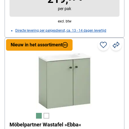
montage moet een permanente afvoer worden
per pak
gebruikt, greeploze deuropening, wandbevestiging
vereist, met 1 spiegel, spiegeloppervlak (B/H): ca.
excl. btw
79,9/39,9 cm, coating rondom in glanzend zilver
Directe levering per pakjesdienst, ca. 13 - 14 dagen levertijd
Nieuw in het assortiment
Möbelpartner Wastafel »Ebba«