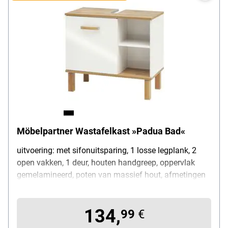
Möbelpartner Wastafelkast »Padua Bad«
uitvoering: met sifonuitsparing, 1 losse legplank, 2
open vakken, 1 deur, houten handgreep, oppervlak
gemelamineerd, poten van massief hout, afmetingen
(B/D/H): 65,2/35/60,1 cm
134,
99
€