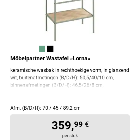
Möbelpartner Wastafel »Lorna«
keramische wasbak in rechthoekige vorm, in glanzend
wit, buitenafmetingen (B/D/H): 50,5/40/10 cm,
binnenafmetingen (B/D/H): 46,5/26/8 cm,
geïntegreerde overloop, stalen onderstel, vierkante
buis 2 x 2 cm, aan de voorkant met handdoekstang,
oppervlak met melamineharscoating,
Afm. (B/D/H): 70 / 45 / 89,2 cm
wandbevestiging vereist
359,
99
€
per stuk