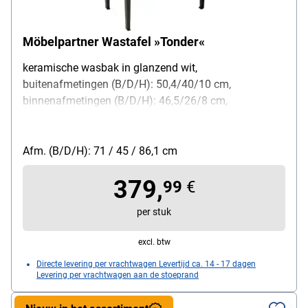
Möbelpartner Wastafel »Tonder«
keramische wasbak in glanzend wit,
buitenafmetingen (B/D/H): 50,4/40/10 cm,
binnenafmetingen (B/D/H): 46,5/26/8 cm,
geïntegreerde overloop, wastafel-draagplaat:
70/45/2,5 cm, de wastafelplaat wordt in het frame
van onderaf stevig bevestigd met geïntegreerde
Afm. (B/D/H): 71 / 45 / 86,1 cm
bevestigingsschroeven, poten van staal, zwart
379,
gepoedercoat, wandbevestiging vereist
99
€
per stuk
excl. btw
Directe levering per vrachtwagen Levertijd ca. 14 - 17 dagen
Levering per vrachtwagen aan de stoeprand