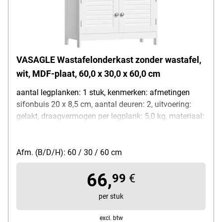
VASAGLE Wastafelonderkast zonder wastafel,
wit, MDF-plaat, 60,0 x 30,0 x 60,0 cm
aantal legplanken: 1 stuk, kenmerken: afmetingen
sifonbuis 20 x 8,5 cm, aantal deuren: 2, uitvoering:
gelakt, draagvermogen per legplank: 5,0 kg, materiaal:
MDF-plaat, uitvoering van de handgreep: knopgreep,
kleur van de handgreep: zilver, materiaal van de
handgreep: metaal, kleur van de kast: wit, afmetingen,
Afm. (B/D/H): 60 / 30 / 60 cm
cm (B/D/H): 60/30/60, gewicht: 10,6 kg,
66,
leveringsomvang: wastafelonderkast zonder wastafel,
99
€
montagevorm bij levering: gedemonteerd
per stuk
excl. btw