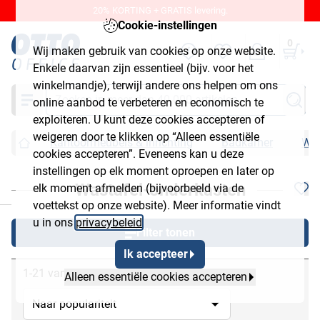
20% KORTING + GRATIS levering.
Cookie-instellingen
0
Wij maken gebruik van cookies op onze website.
Enkele daarvan zijn essentieel (bijv. voor het
winkelmandje), terwijl andere ons helpen om ons
Zoeken
online aanbod te verbeteren en economisch te
exploiteren. U kunt deze cookies accepteren of
weigeren door te klikken op “Alleen essentiële
Kantoormeubels & inrichting
Badkamer
Was
cookies accepteren”. Eveneens kan u deze
instellingen op elk moment oproepen en later op
Wastafel-onderkasten
elk moment afmelden (bijvoorbeeld via de
chließen
voettekst op onze website). Meer informatie vindt
u in ons
privacybeleid
.
Filter tonen
Ik accepteer
1-21 van 21
Alleen essentiële cookies accepteren