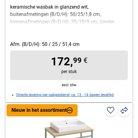
keramische wasbak in glanzend wit,
buitenafmetingen (B/D/H): 50/25/1,8 cm,
binnenafmetingen (B/D/H): 35/19/9 cm, zonder
overloop, gebruik een permanente afvoer, met 2
deuren, afmetingen vak achter de deur (B/D/H):
45,5/23/40 cm, metalen knopgreep, matzwart,
Afm. (B/D/H): 50 / 25 / 51,4 cm
hangende montage, oppervlakken met
172,
melamineharscoating
99
€
per stuk
excl. btw
Directe levering per pakjesdienst, ca. 13 - 14 dagen levertijd
Nieuw in het assortiment