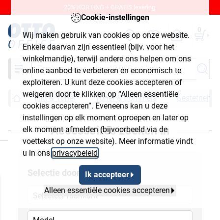
20% KORTING + GRATIS levering.
Cookie-instellingen
0
Wij maken gebruik van cookies op onze website.
Enkele daarvan zijn essentieel (bijv. voor het
winkelmandje), terwijl andere ons helpen om ons
Zoeken
online aanbod te verbeteren en economisch te
exploiteren. U kunt deze cookies accepteren of
weigeren door te klikken op “Alleen essentiële
Inkt & Toner
Toner & trommels
Gestetner
cookies accepteren”. Eveneens kan u deze
instellingen op elk moment oproepen en later op
Accessoires zoeken in
elk moment afmelden (bijvoorbeeld via de
luiten
voettekst op onze website). Meer informatie vindt
u in ons
privacybeleid
.
Selectie door
Ik accepteer
Alleen essentiële cookies accepteren
Selecteer fabrikant