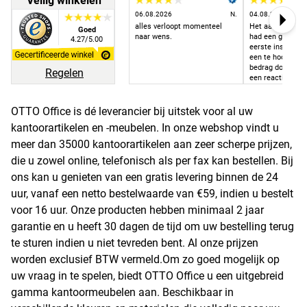
Veilig winkelen
06.08.2026
N.
04.08.2026
alles verloopt momenteel
Het aangekochte
Goed
Next
naar wens.
had een goeie pri
4.27/5.00
eerste instantie 
een te hoog te b
bedrag doorgest
Regelen
een reactie van 
het bedrag aang
het correcte te 
bedrag.
OTTO Office is dé leverancier bij uitstek voor al uw
kantoorartikelen en -meubelen. In onze webshop vindt u
meer dan 35000 kantoorartikelen aan zeer scherpe prijzen,
die u zowel online, telefonisch als per fax kan bestellen. Bij
ons kan u genieten van een gratis levering binnen de 24
uur, vanaf een netto bestelwaarde van €59, indien u bestelt
voor 16 uur. Onze producten hebben minimaal 2 jaar
garantie en u heeft 30 dagen de tijd om uw bestelling terug
te sturen indien u niet tevreden bent. Al onze prijzen
worden exclusief BTW vermeld.Om zo goed mogelijk op
uw vraag in te spelen, biedt OTTO Office u een uitgebreid
gamma kantoormeubelen aan. Beschikbaar in