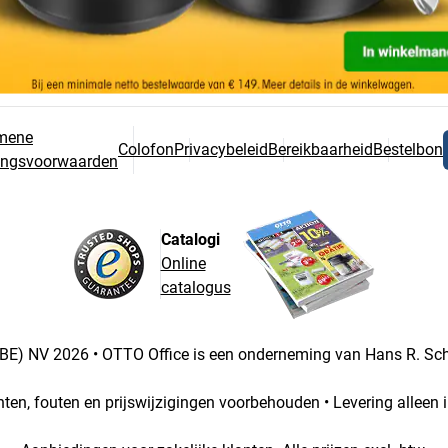
mene
Colofon
Privacybeleid
Bereikbaarheid
Bestelbon
ringsvoorwaarden
Catalogi
Online
catalogus
BE) NV 2026 • OTTO Office is een onderneming van Hans R. S
chten, fouten en prijswijzigingen voorbehouden • Levering alleen i