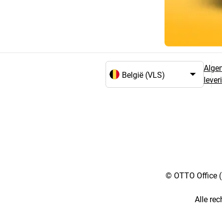
Alge
leve
Taal- en landselectie
© OTTO Office (
Alle re