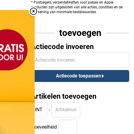
* Postzegels, verzendetiketten voor pakjes en Apple
producten zijn uitgesloten van alle acties, condities en de
berekening van minimale bestelwaardes.
Overlay Sluiten
toevoegen
Actiecode invoeren
Actiecode invoeren
Actiecode toepassen
Artikelen toevoegen
INT
Artikelnummer
-
Hoeveelheid