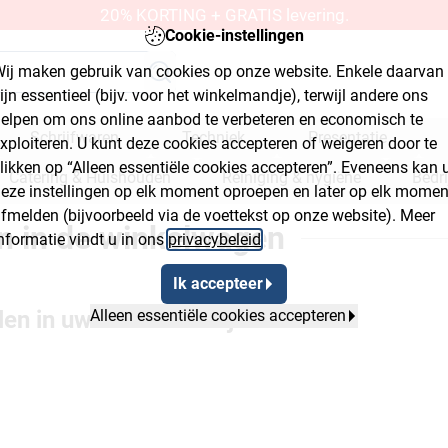
20% KORTING + GRATIS levering.
Cookie-instellingen
ij maken gebruik van cookies op onze website. Enkele daarvan
ijn essentieel (bijv. voor het winkelmandje), terwijl andere ons
elpen om ons online aanbod te verbeteren en economisch te
Schrijfwaren
Techniek
Presentatie
xploiteren. U kunt deze cookies accepteren of weigeren door te
likken op “Alleen essentiële cookies accepteren”. Eveneens kan 
Catering & Huishouden
Reiniging & hygiëne
Bedr
eze instellingen op elk moment oproepen en later op elk momen
fmelden (bijvoorbeeld via de voettekst op onze website). Meer
kplaats & bouwmarkt
n in de winkelwagen
nformatie vindt u in ons
privacybeleid
.
Ik accepteer
elen in uw winkelmandje -
Alleen essentiële cookies accepteren