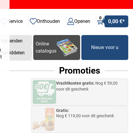
0
0,00 €
*
Service
Onthouden
Openen
Verzenden
Online
Nieuw voor u
u
catalogus
ijfsmiddelen
t
Promoties
Vrachtkosten gratis:
Nog €
59,00
voor dit geschenk
Gratis:
Nog €
119,00
voor dit geschenk