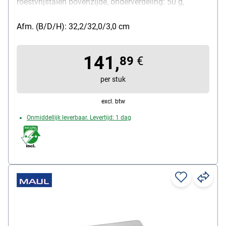
roestvrijstalen bovenzijde, onderverdeling: 50 g,
draagkracht: 50 kg, functies: tarra, gebruikers-
kalibrering, levering met 2x 1,5 V micro batterij (AAA)
Afm. (B/D/H): 32,2/32,0/3,0 cm
141,
89
€
per stuk
excl. btw
Onmiddellijk leverbaar. Levertijd: 1 dag