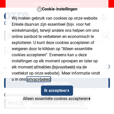
20% KORTING + GRATIS levering.
Cookie-instellingen
0
Wij maken gebruik van cookies op onze website.
Enkele daarvan zijn essentieel (bijv. voor het
winkelmandje), terwijl andere ons helpen om ons
Zoeken
online aanbod te verbeteren en economisch te
exploiteren. U kunt deze cookies accepteren of
weigeren door te klikken op “Alleen essentiële
Verzenden
Weegschalen
cookies accepteren”. Eveneens kan u deze
instellingen op elk moment oproepen en later op
MAUL Weegschalen
elk moment afmelden (bijvoorbeeld via de
chließen
voettekst op onze website). Meer informatie vindt
u in ons
privacybeleid
.
Filter tonen
Ik accepteer
Geselecteerde filters:
Alleen essentiële cookies accepteren
MAUL
alle zoekfilters verwijderen