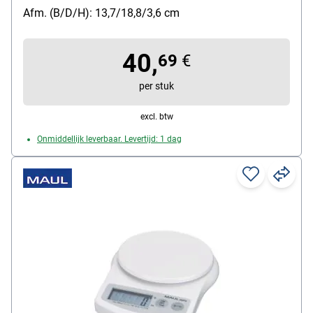
soort batterij: AAA / Micro
Afm. (B/D/H): 13,7/18,8/3,6 cm
40,
69
€
per stuk
excl. btw
Onmiddellijk leverbaar. Levertijd: 1 dag