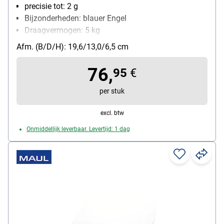
precisie tot: 2 g
Bijzonderheden: blauer Engel
Draagvermogen: 5 kg
Functies: automatische uitschakeling,
Afm. (B/D/H): 19,6/13,0/6,5 cm
automatische nulstelling, hold-functie
soort batterij: batterij/zonne-energie
76,
95
€
per stuk
excl. btw
Onmiddellijk leverbaar. Levertijd: 1 dag