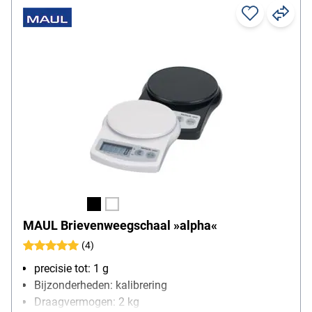
MAUL Brievenweegschaal »alpha«
(4)
precisie tot: 1 g
Bijzonderheden: kalibrering
Draagvermogen: 2 kg