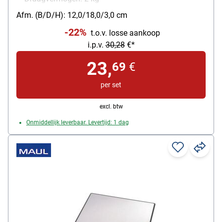
soort batterij: 3V-Lithium-Batterij
Afm. (B/D/H): 12,0/18,0/3,0 cm
-22%
t.o.v. losse aankoop
i.p.v.
30,28
€*
23,
69
€
per set
excl. btw
Onmiddellijk leverbaar. Levertijd: 1 dag