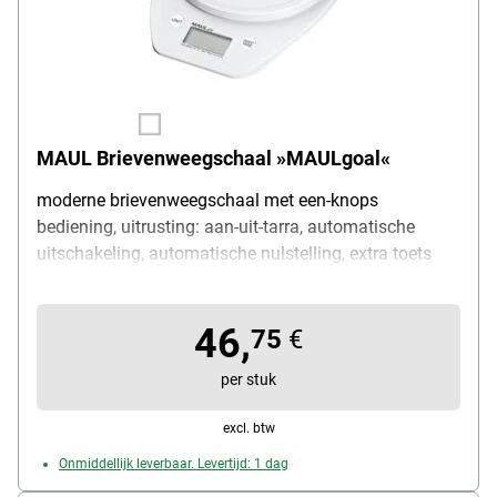
MAUL Brievenweegschaal »MAULgoal«
moderne brievenweegschaal met een-knops
bediening, uitrusting: aan-uit-tarra, automatische
uitschakeling, automatische nulstelling, extra toets
voor het omschakelen van de gewichtseenheid
(g/lb/oz/ml), draagkracht: 5000 g, onderverdeling: 1 g,
46,
afmetingen van het weegplateau Ø 15 cm, levering
75
€
met 2x 1,5 V batterij (AAA)
per stuk
excl. btw
Onmiddellijk leverbaar. Levertijd: 1 dag