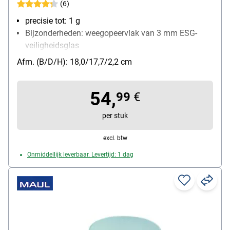
(6)
precisie tot: 1 g
Bijzonderheden: weegopeervlak van 3 mm ESG-
veiligheidsglas
Draagvermogen: 5 kg
Afm. (B/D/H): 18,0/17,7/2,2 cm
Functies: Automatische uitschakeling, tarra functie,
gebruikerscalibratie
54,
soort batterij: 3 V Lithium-batterij (CR2032)
99
€
per stuk
excl. btw
Onmiddellijk leverbaar. Levertijd: 1 dag