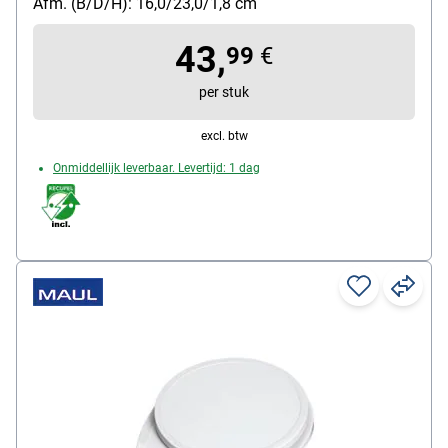
Afm. (B/D/H): 16,0/23,0/1,8 cm
wisselfunctie
soort batterij: AAA / Micro
43,
99
€
per stuk
excl. btw
Onmiddellijk leverbaar. Levertijd: 1 dag