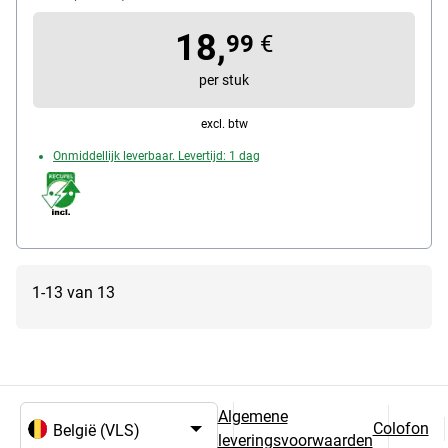
automatische uitschakeling
soort batterij: Batterijen (2x AAA)
18,
99
€
per stuk
excl. btw
Onmiddellijk leverbaar. Levertijd: 1 dag
1-13 van 13
Algemene
Colofon
leveringsvoorwaarden