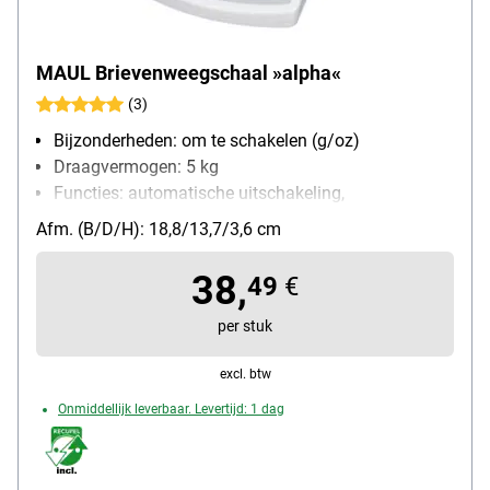
MAUL Brievenweegschaal »alpha«
(3)
Bijzonderheden: om te schakelen (g/oz)
Draagvermogen: 5 kg
Functies: automatische uitschakeling,
automatische nulstelling, om te schakelen
Afm. (B/D/H): 18,8/13,7/3,6 cm
weegeenheid
soort batterij: AAA / Micro
38,
49
€
per stuk
excl. btw
Onmiddellijk leverbaar. Levertijd: 1 dag