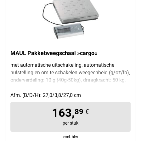
MAUL Pakketweegschaal »cargo«
met automatische uitschakeling, automatische
nulstelling en om te schakelen weegeenheid (g/oz/lb),
onderverdeling: 10 g (40g-50kg), draagkracht: 50 kg,
functies: aan/uit, tarra, gebruikers-kalibrering,
telfunctie, levering incl. 9 V blokbatterij en netsnoer
Afm. (B/D/H): 27,0/3,8/27,0 cm
163,
89
€
per stuk
excl. btw