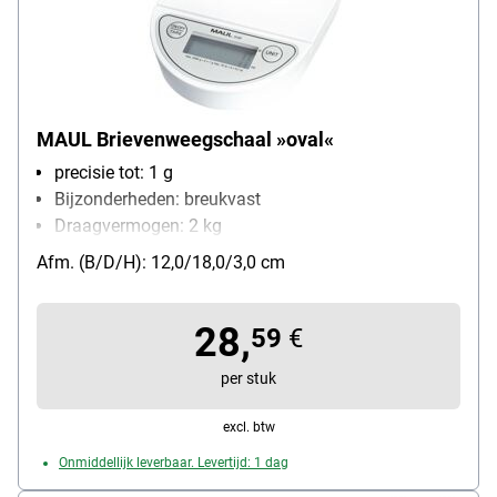
MAUL Brievenweegschaal »oval«
precisie tot: 1 g
Bijzonderheden: breukvast
Draagvermogen: 2 kg
soort batterij: 3V-Lithium-Batterij
Afm. (B/D/H): 12,0/18,0/3,0 cm
28,
59
€
per stuk
excl. btw
Onmiddellijk leverbaar. Levertijd: 1 dag