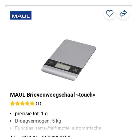
MAUL Brievenweegschaal »touch«
(1)
precisie tot: 1 g
Draagvermogen: 5 kg
Functies: tarra-/telfunctie, automatische
uitschakeling, automatische nulstelling, eenheden