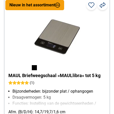
Nieuw in het assortiment
MAUL Briefweegschaal »MAULlibra« tot 5 kg
(1)
Bijzonderheden: bijzonder plat / ophangogen
Draagvermogen: 5 kg
Functies: Instelling van de gewichtseenheden /
automatische nulstelling / gebruikerskalibratie /
Afm. (B/D/H): 14,7/19,7/1,6 cm