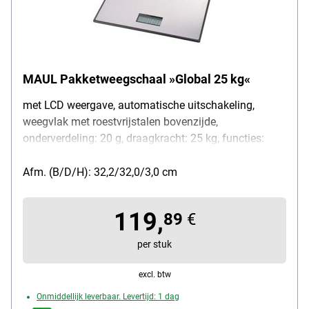
MAUL Pakketweegschaal »Global 25 kg«
met LCD weergave, automatische uitschakeling,
weegvlak met roestvrijstalen bovenzijde,
onderverdeling: 20 g, draagkracht: 25 kg, functies:
tarra, gebruikers-kalibrering, levering met 2x 1,5 V
micro batterij (AAA)
Afm. (B/D/H): 32,2/32,0/3,0 cm
119,
89
€
per stuk
excl. btw
Onmiddellijk leverbaar. Levertijd: 1 dag