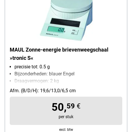
MAUL Zonne-energie brievenweegschaal
»tronic S«
precisie tot: 0.5 g
Bijzonderheden: blauer Engel
Draagvermogen: 2 kg
Functies: automatische uitschakeling,
Afm. (B/D/H): 19,6/13,0/6,5 cm
automatische nulstelling, hold-functie
soort batterij: batterij/zonne-energie
50,
59
€
per stuk
excl. btw