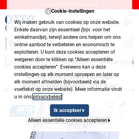
20% KORTING + GRATIS levering.
Cookie-instellingen
0
Wij maken gebruik van cookies op onze website.
Enkele daarvan zijn essentieel (bijv. voor het
winkelmandje), terwijl andere ons helpen om ons
Zoeken
online aanbod te verbeteren en economisch te
exploiteren. U kunt deze cookies accepteren of
weigeren door te klikken op “Alleen essentiële
Techniek
Inbindmachines
Metalen ringen i
cookies accepteren”. Eveneens kan u deze
instellingen op elk moment oproepen en later op
OTTO Office Doorzichtige
elk moment afmelden (bijvoorbeeld via de
kaften transparent, 300 mic
voettekst op onze website). Meer informatie vindt
u in ons
privacybeleid
.
Ik accepteer
Alleen essentiële cookies accepteren