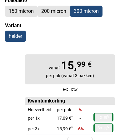
Foliedikte
150 micron
200 micron
300 micron
Variant
helder
15,
99
€
vanaf
per pak (vanaf 3 pakken)
excl. btw
Kwantumkorting
Hoeveelheid
per pak
%
1x
*
per 1x
17,09 €
-
3x
*
per 3x
15,99 €
-6%