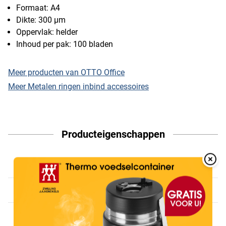
Formaat: A4
Dikte: 300 µm
Oppervlak: helder
Inhoud per pak: 100 bladen
Meer producten van OTTO Office
Meer Metalen ringen inbind accessoires
Producteigenschappen
Overlay
Referentie
INT-97870
Over
Naam fabrikant
OTTO Office
Materiaal
Harde pvc folie