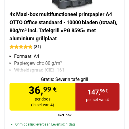
4x Maxi-box multifunctioneel printpapier A4
OTTO Office standaard - 10000 bladen (totaal),
80g/m² incl. Tafelgrill »PG 8595« met
aluminium grillplaat
(81)
Formaat: A4
Papiergewicht: 80 g/m²
Witheidsgraad (CIE): 161
Inhoud per pak: 2500 bladen
Gratis:
Severin tafelgrill
36,
99
€
147,
96
€
per doos
per set van 4
(in set van 4)
excl. btw
Onmiddellijk leverbaar. Levertijd: 1 dag