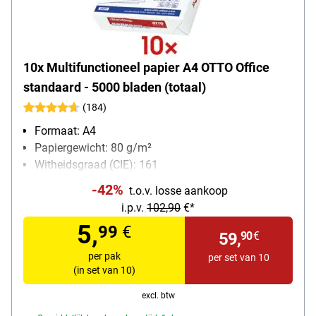
10x Multifunctioneel papier A4 OTTO Office
standaard - 5000 bladen (totaal)
(184)
Formaat: A4
Papiergewicht: 80 g/m²
Witheidsgraad (CIE): 161
Inhoud per pak: 500 bladen
-42%
t.o.v. losse aankoop
i.p.v.
102,90
€*
5,
99
€
59,
90
€
per pak
per set van 10
(in set van 10)
excl. btw