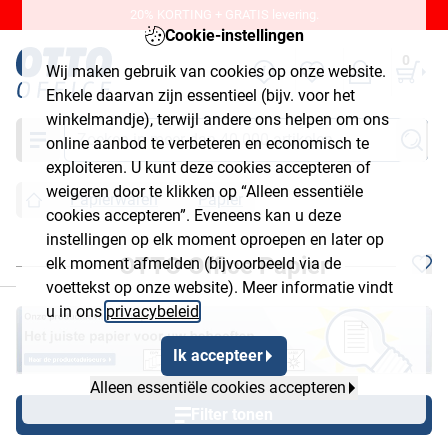
20% KORTING + GRATIS levering.
Cookie-instellingen
0
Wij maken gebruik van cookies op onze website.
Enkele daarvan zijn essentieel (bijv. voor het
winkelmandje), terwijl andere ons helpen om ons
Zoeken
online aanbod te verbeteren en economisch te
exploiteren. U kunt deze cookies accepteren of
weigeren door te klikken op “Alleen essentiële
Papierwaren
Papier
cookies accepteren”. Eveneens kan u deze
instellingen op elk moment oproepen en later op
OTTO Office Papier
elk moment afmelden (bijvoorbeeld via de
chließen
voettekst op onze website). Meer informatie vindt
u in ons
privacybeleid
.
Ik accepteer
Alleen essentiële cookies accepteren
Filter tonen