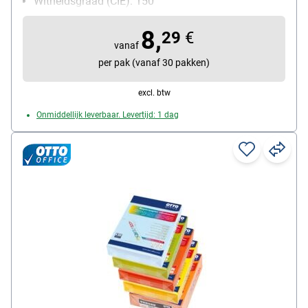
Witheidsgraad (CIE): 150
Inhoud per pak: 500 bladen
8,
29
€
vanaf
per pak (vanaf 30 pakken)
excl. btw
Onmiddellijk leverbaar. Levertijd: 1 dag