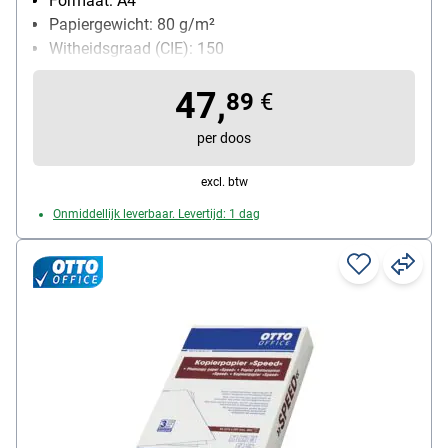
Formaat: A4
Papiergewicht: 80 g/m²
Witheidsgraad (CIE): 150
Inhoud per pak: 2500 bladen
47,
89
€
per doos
excl. btw
Onmiddellijk leverbaar. Levertijd: 1 dag