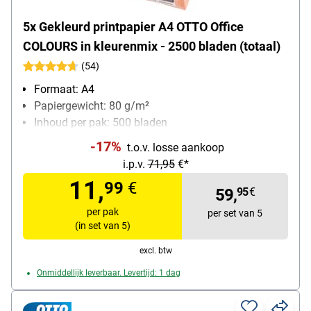
5x Gekleurd printpapier A4 OTTO Office
COLOURS in kleurenmix - 2500 bladen (totaal)
(54)
Formaat: A4
Papiergewicht: 80 g/m²
Inhoud per pak: 500 bladen
-17%
t.o.v. losse aankoop
i.p.v.
71,95
€*
11,
99
€
59,
95
€
per pak
per set van 5
(in set van 5)
excl. btw
Onmiddellijk leverbaar. Levertijd: 1 dag