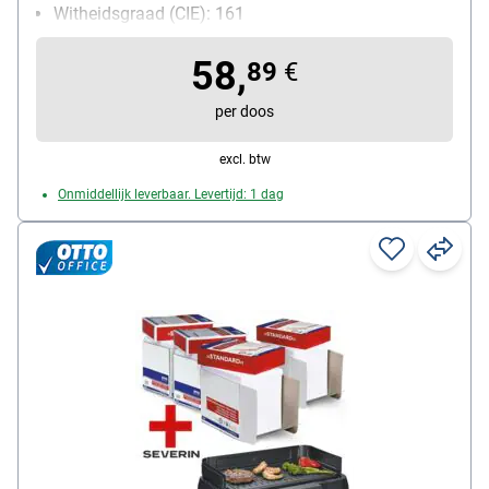
Witheidsgraad (CIE): 161
Inhoud per pak: 2500 bladen
58,
89
€
per doos
excl. btw
Onmiddellijk leverbaar. Levertijd: 1 dag