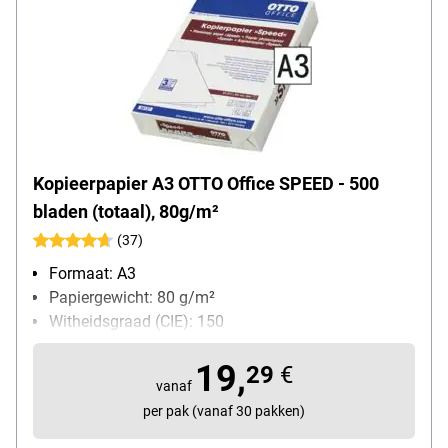
Kopieerpapier A3 OTTO Office SPEED - 500
bladen (totaal), 80g/m²
(37)
Formaat: A3
Papiergewicht: 80 g/m²
Witheidsgraad (CIE): 150
Inhoud per pak: 500 bladen
19,
29
€
vanaf
per pak (vanaf 30 pakken)