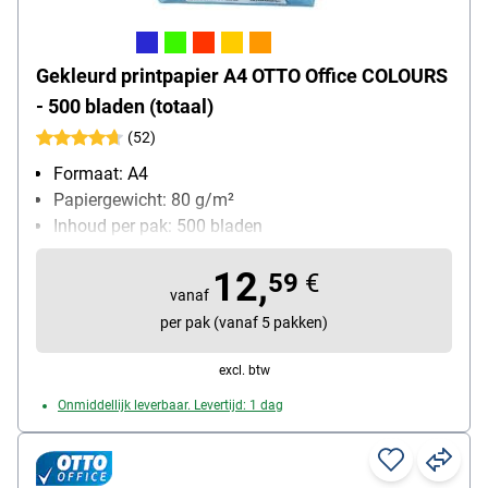
Gekleurd printpapier A4 OTTO Office COLOURS
- 500 bladen (totaal)
(52)
Formaat: A4
Papiergewicht: 80 g/m²
Inhoud per pak: 500 bladen
12,
59
€
vanaf
per pak (vanaf 5 pakken)
excl. btw
Onmiddellijk leverbaar. Levertijd: 1 dag