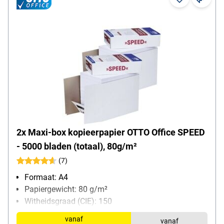
2x Maxi-box kopieerpapier OTTO Office SPEED
- 5000 bladen (totaal), 80g/m²
(7)
Formaat: A4
Papiergewicht: 80 g/m²
Witheidsgraad (CIE): 150
Inhoud per pak: 2500 bladen
vanaf
vanaf