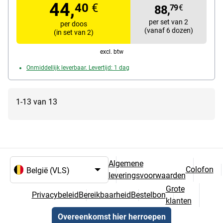
44,
40
€
88,
79
€
per set van 2
per doos
(vanaf 6 dozen)
(in set van 2)
excl. btw
Onmiddellijk leverbaar. Levertijd: 1 dag
1-13 van 13
Algemene
Colofon
leveringsvoorwaarden
Taal- en landselectie
Grote
Privacybeleid
Bereikbaarheid
Bestelbon
klanten
Overeenkomst hier herroepen