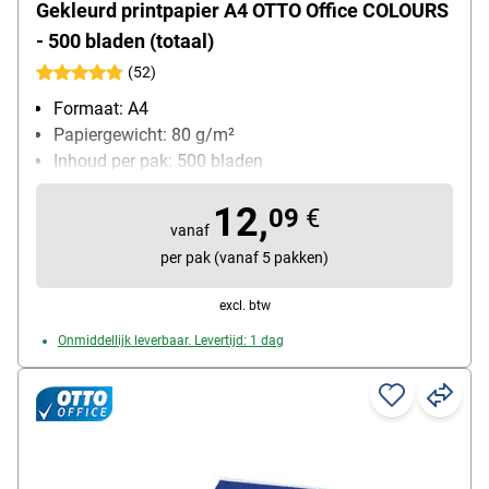
Gekleurd printpapier A4 OTTO Office COLOURS
- 500 bladen (totaal)
(52)
Formaat: A4
Papiergewicht: 80 g/m²
Inhoud per pak: 500 bladen
12,
09
€
vanaf
per pak (vanaf 5 pakken)
excl. btw
Onmiddellijk leverbaar. Levertijd: 1 dag