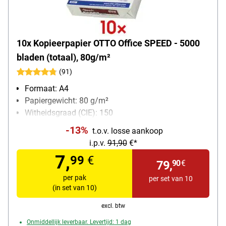
10x Kopieerpapier OTTO Office SPEED - 5000
bladen (totaal), 80g/m²
(91)
Formaat: A4
Papiergewicht: 80 g/m²
Witheidsgraad (CIE): 150
Inhoud per pak: 500 bladen
-13%
t.o.v. losse aankoop
i.p.v.
91,90
€*
7,
99
€
79,
90
€
per pak
per set van 10
(in set van 10)
excl. btw
Onmiddellijk leverbaar. Levertijd: 1 dag