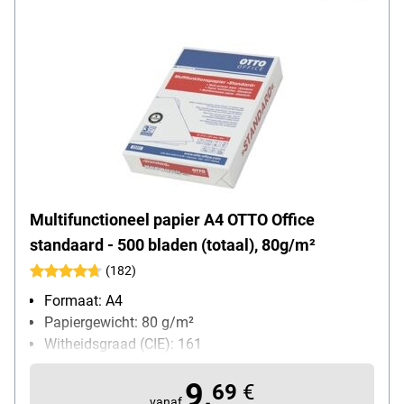
Multifunctioneel papier A4 OTTO Office
standaard - 500 bladen (totaal), 80g/m²
(182)
Formaat: A4
Papiergewicht: 80 g/m²
Witheidsgraad (CIE): 161
Inhoud per pak: 500 bladen
9,
69
€
vanaf