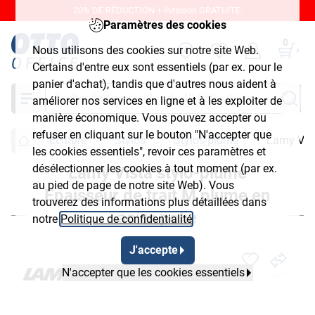
20% DE RÉDUCTION + livraison GRATUITE.
Paramètres des cookies
0
Nous utilisons des cookies sur notre site Web.
Certains d'entre eux sont essentiels (par ex. pour le
panier d'achat), tandis que d'autres nous aident à
Chercher
améliorer nos services en ligne et à les exploiter de
manière économique. Vous pouvez accepter ou
refuser en cliquant sur le bouton "N'accepter que
Écriture
Stylos
Stylos-plume
Lamy Vist
les cookies essentiels", revoir ces paramètres et
désélectionner les cookies à tout moment (par ex.
Lamy Vista stylo-plume
au pied de page de notre site Web). Vous
Epaisseur de trait M plume en
trouverez des informations plus détaillées dans
acier polie
notre
Politique de confidentialité
.
J'accepte
N'accepter que les cookies essentiels