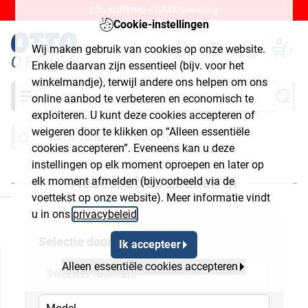
20% KORTING + GRATIS levering.
Cookie-instellingen
0
Wij maken gebruik van cookies op onze website.
Enkele daarvan zijn essentieel (bijv. voor het
winkelmandje), terwijl andere ons helpen om ons
Zoeken
online aanbod te verbeteren en economisch te
exploiteren. U kunt deze cookies accepteren of
weigeren door te klikken op “Alleen essentiële
Inkt & Toner
BOSCH
cookies accepteren”. Eveneens kan u deze
instellingen op elk moment oproepen en later op
Accessoires zoeken in
elk moment afmelden (bijvoorbeeld via de
luiten
voettekst op onze website). Meer informatie vindt
u in ons
privacybeleid
.
Selectie door
Ik accepteer
Alleen essentiële cookies accepteren
Selecteer fabrikant