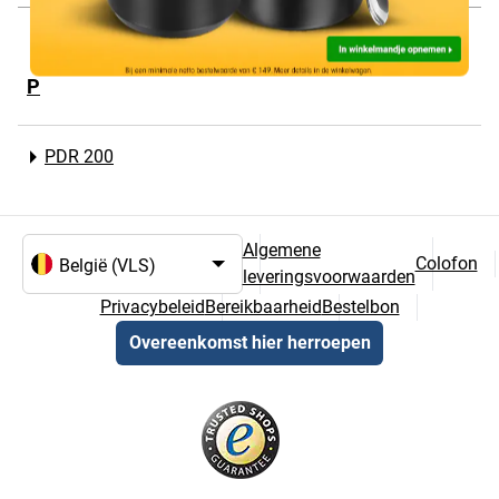
Alle BOSCH-modellen
P
PDR 200
Algemene
Colofon
leveringsvoorwaarden
Taal- en landselectie
Privacybeleid
Bereikbaarheid
Bestelbon
Overeenkomst hier herroepen