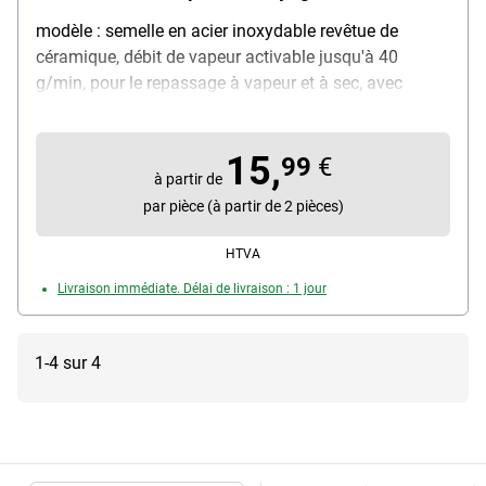
modèle : semelle en acier inoxydable revêtue de
céramique, débit de vapeur activable jusqu'à 40
g/min, pour le repassage à vapeur et à sec, avec
câble, poignée rabattable, puissance : 1000 W, poids :
740 g, couleur : bleu / argent, dimensions (l/p/h) : 20 /
15,
9,2 / 11 cm, contenu de la livraison : fer à vapeur de
99
€
à partir de
voyage
par pièce (à partir de 2 pièces)
HTVA
Livraison immédiate. Délai de livraison : 1 jour
1-4 sur 4