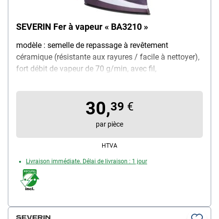
SEVERIN Fer à vapeur « BA3210 »
modèle : semelle de repassage à revêtement
céramique (résistante aux rayures / facile à nettoyer),
fort débit de vapeur de 70 g/min, avec fil,
caractéristiques : fonction anti-goutte / système
autonettoyant / système anticalcaire, poids : 1,3 kg,
30,
couleur : violet / blanc, dimensions (l/p/h) : 30,5 /
39
€
12,5 / 16 cm, contenu de la livraison : fer à repasser à
par pièce
vapeur
HTVA
Livraison immédiate. Délai de livraison : 1 jour