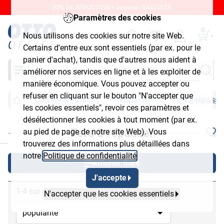
20% DE RÉDUCTION + livraison GRATUITE.
Paramètres des cookies
0
Nous utilisons des cookies sur notre site Web.
Certains d'entre eux sont essentiels (par ex. pour le
panier d'achat), tandis que d'autres nous aident à
Chercher
améliorer nos services en ligne et à les exploiter de
manière économique. Vous pouvez accepter ou
refuser en cliquant sur le bouton "N'accepter que
Cuisine & Catering
Repasser
Fers à repasse
les cookies essentiels", revoir ces paramètres et
désélectionner les cookies à tout moment (par ex.
Fers à repasser
au pied de page de notre site Web). Vous
chließen
trouverez des informations plus détaillées dans
notre
Politique de confidentialité
.
Afficher filtre
J'accepte
1-4 sur 4
N'accepter que les cookies essentiels