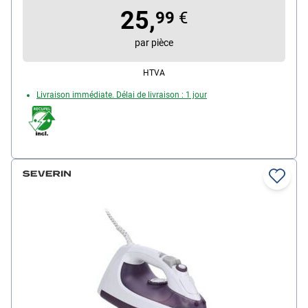
25,
dimensions (H/P/L) : 135 / 116 / 285 mm, poids : 1,1
99
€
kg
par pièce
HTVA
Livraison immédiate. Délai de livraison : 1 jour