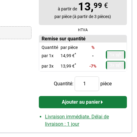
13,
99
€
à partir de
par pièce (à partir de 3 pièces)
HTVA
Remise sur quantité
Quantité
par pièce
%
1x
*
par 1x
14,99 €
-
3x
*
par 3x
13,99 €
-7%
Quantité:
pièce
Ajouter au panier
Livraison immédiate. Délai de
livraison : 1 jour