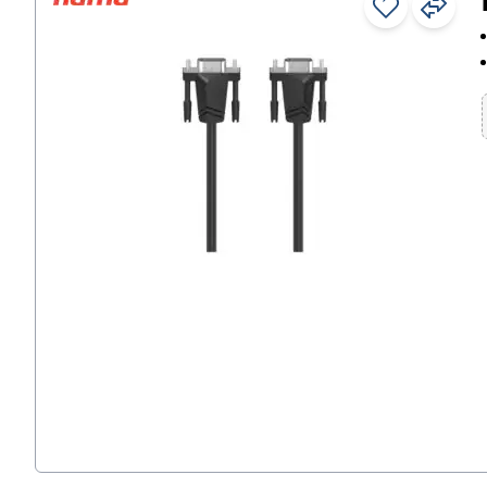
Calculatrices
Câble USB
Claviers
Gestion des câbles
Destructeurs de documents
Écrans
Électronique grand public
Étiquetage
Imprimantes & appareils
multifonctions
Logiciels
Machines à écrire
Machines à relier
Maintenance des appareils de
bureau
Modules de classement
multimédia
Navigation
Ordinateurs & portables