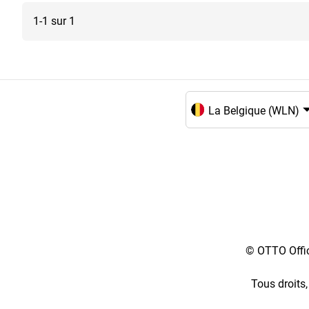
Piles
1-1 sur 1
Piles & piles rechargeables
Plastifier
Produits de mise en réseau
Scanners & accessoires
Souris
Choix de la langue et du
Supports de données
Téléphones
Téléphones portables
Ventilateurs & climatiseurs
© OTTO Offic
Tous droits,