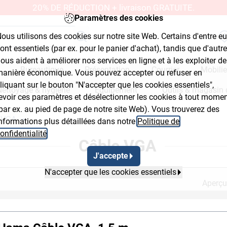
20% DE RÉDUCTION + livraison GRATUITE.
Paramètres des cookies
ous utilisons des cookies sur notre site Web. Certains d'entre e
ont essentiels (par ex. pour le panier d'achat), tandis que d'autr
ous aident à améliorer nos services en ligne et à les exploiter de
Bureautique
Présentation
Courrier
Mobilie
anière économique. Vous pouvez accepter ou refuser en
liquant sur le bouton "N'accepter que les cookies essentiels",
Nettoyage & hygiène
Équipement
Outils & magasin 
evoir ces paramètres et désélectionner les cookies à tout mome
par ex. au pied de page de notre site Web). Vous trouverez des
 VGA
nformations plus détaillées dans notre
Politique de
Flyout Button 2
Breadcrumb Flyout Button 3
onfidentialité
.
Câble VGA
J'accepte
N'accepter que les cookies essentiels
Aperçu