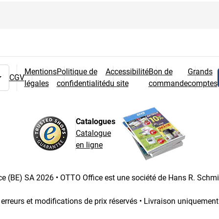
Mentions
Politique de
Accessibilité
Bon de
Grands
CGV
légales
confidentialité
du site
commande
comptes
 pays
Catalogues
Catalogue
en ligne
e (BE) SA 2026 • OTTO Office est une société de Hans R. Schm
 erreurs et modifications de prix réservés • Livraison uniquemen