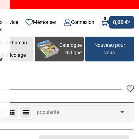
0
0,00 €
*
ux
Service
Mémoriser
Connexion
es
rs de bureau
Catalogue
Nouveau pour
en ligne
vous
de bricolage
nt
s :