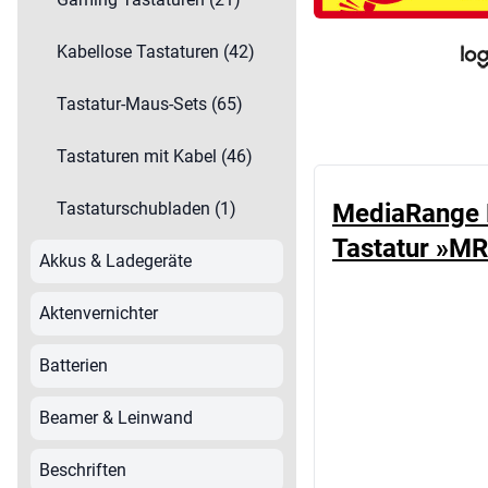
Drucker & Multifunktionsgeräte
Kabellose Tastaturen (42)
Foto & Camcorder
Kabel & Adapter
Tastatur-Maus-Sets (65)
Kassensysteme & Geldzählsysteme
Laminieren
Tastaturen mit Kabel (46)
Medienaufbewahrung
MediaRange 
Tastaturschubladen (1)
Mobiltelefone
Monitor-Zubehör
Tastatur »M
Akkus & Ladegeräte
Monitore
Navigation
Aktenvernichter
Netzwerk-Produkte
Batterien
PC & Notebook-Zubehör
PC-Mäuse
Beamer & Leinwand
Rechner
Scanner & Zubehör
Beschriften