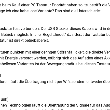
ie beim Kauf einer PC Tastatur Priorität haben sollte, betrifft 
uge ich eine kabellose Variante? Das sind die Unterschiede:
 Tastatur fest verbunden. Der USB-Stecker dieses Kabels wird i
Betrieb möglich. In aller Regel „findet“ das Gerät die Tastatur 
tur ist direkt betriebsbereit.
turen
punkten mit einer geringen Störanfälligkeit, die direkte Ve
it Energie versorgt werden, erübrigt sich das Aufladen eines Ak
kabellosen Varianten ist der Bewegungsradius bei diesen Tastat
l
turen läuft die Übertragung nicht per Wifi, sondern entweder übe
Funk)
ichen Technologien läuft die Übertragung der Signale für das Au