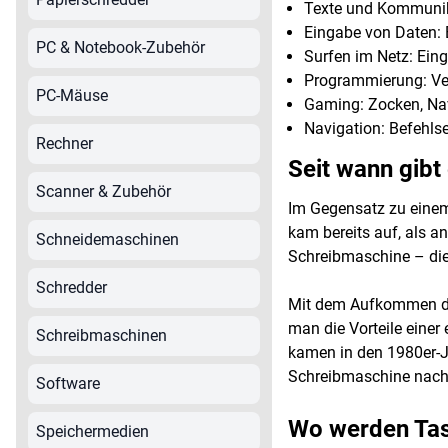
Texte und Kommunik
Eingabe von Daten: E
PC & Notebook-Zubehör
Surfen im Netz: Ein
Programmierung: Ve
PC-Mäuse
Gaming: Zocken, Nav
Navigation: Befehls
Rechner
Seit wann gibt
Scanner & Zubehör
Im Gegensatz zu einem 
kam bereits auf, als a
Schneidemaschinen
Schreibmaschine – die
Schredder
Mit dem Aufkommen der
man die Vorteile einer
Schreibmaschinen
kamen in den 1980er-Ja
Schreibmaschine nac
Software
Wo werden Tas
Speichermedien