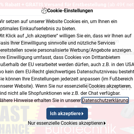
% Rabatt + GRATIS Versand für Erstbestellung
(ab 49€ net
Cookie-Einstellungen
ir setzen auf unserer Website Cookies ein, um Ihnen ein
ptimales Einkaufserlebnis zu bieten.
it Klick auf „Ich akzeptiere“ willigen Sie ein, dass wir Ihnen auf
Schreibwaren
Bürotechnik
Präsentation
asis Ihrer Einwilligung sinnvolle und nützliche Services
ereitstellen sowie personalisierte Werbung/Angebote anzeigen.
ering & Haushalt
Reinigung & Hygiene
Betriebs
hre Einwilligung umfasst, dass Cookies von Drittanbietern
ußerhalb der EU verarbeitet werden dürfen, auch z.B. in den USA
erkstatt & Baumarkt
o kein dem EU-Recht gleichwertiges Datenschutzniveau besteht
ton 2
ie können Ihre Einstellungen jederzeit anpassen (im Fußbereich
Tastaturen
nserer Website). Wenn Sie nur essenzielle Cookies akzeptieren,
ind nicht alle Shopfunktionen wie z.B. der Chat verfügbar.
ähere Hinweise erhalten Sie in unserer
Datenschutzerklärung
.
Ich akzeptiere
Nur essenzielle Cookies akzeptieren