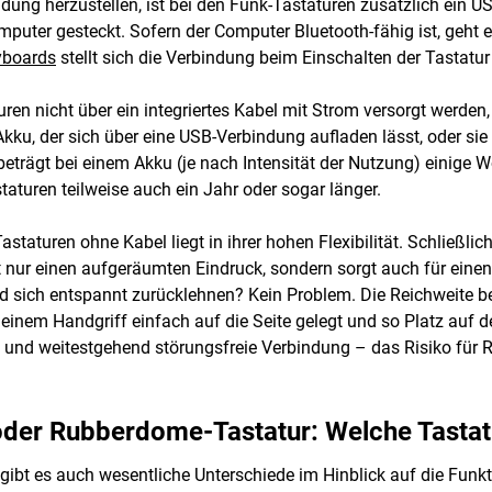
dung herzustellen, ist bei den Funk-Tastaturen zusätzlich ein 
ter gesteckt. Sofern der Computer Bluetooth-fähig ist, geht es 
yboards
stellt sich die Verbindung beim Einschalten der Tastatur
uren nicht über ein integriertes Kabel mit Strom versorgt werden
ku, der sich über eine USB-Verbindung aufladen lässt, oder sie s
 beträgt bei einem Akku (je nach Intensität der Nutzung) einige 
taturen teilweise auch ein Jahr oder sogar länger.
Tastaturen ohne Kabel liegt in ihrer hohen Flexibilität. Schließli
t nur einen aufgeräumten Eindruck, sondern sorgt auch für ei
sich entspannt zurücklehnen? Kein Problem. Die Reichweite bet
 einem Handgriff einfach auf die Seite gelegt und so Platz auf
e und weitestgehend störungsfreie Verbindung – das Risiko für R
der Rubberdome-Tastatur: Welche Tastat
gibt es auch wesentliche Unterschiede im Hinblick auf die Fun