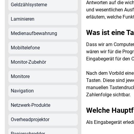
Antworten auf die wich
Geldzählsysteme
und wesentlichen Ausf
erläutern, welche Funk
Laminieren
Was ist eine T
Medienaufbewahrung
Dass wir am Computer 
Mobiltelefone
wären wir für die Prog
Eingabegerät für den 
Monitor-Zubehör
Nach dem Vorbild einer
Monitore
Tasten. Diese sind je
manuellen Tastendruck 
Navigation
Zahlenfolge sichtbar.
Netzwerk-Produkte
Welche Hauptfu
Overheadprojektor
Als Eingabegerät erledi
Papierschredder