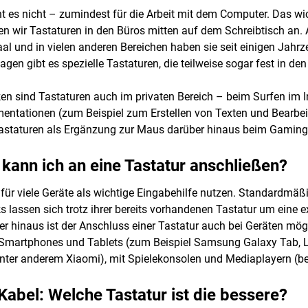
t es nicht – zumindest für die Arbeit mit dem Computer. Das wi
en wir Tastaturen in den Büros mitten auf dem Schreibtisch an.
l und in vielen anderen Bereichen haben sie seit einigen Jahrz
gen gibt es spezielle Tastaturen, die teilweise sogar fest in de
 sind Tastaturen auch im privaten Bereich – beim Surfen im In
entationen (zum Beispiel zum Erstellen von Texten und Bearbeit
 Tastaturen als Ergänzung zur Maus darüber hinaus beim Gaming
kann ich an eine Tastatur anschließen?
h für viele Geräte als wichtige Eingabehilfe nutzen. Standardmäß
lassen sich trotz ihrer bereits vorhandenen Tastatur um eine e
r hinaus ist der Anschluss einer Tastatur auch bei Geräten mögli
e Smartphones und Tablets (zum Beispiel Samsung Galaxy Tab, L
nter anderem Xiaomi), mit Spielekonsolen und Mediaplayern (b
Kabel: Welche Tastatur ist die bessere?