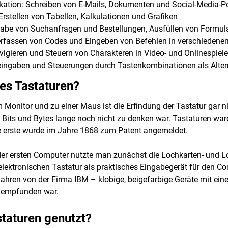
ation: Schreiben von E-Mails, Dokumenten und Social-Media-P
rstellen von Tabellen, Kalkulationen und Grafiken
gabe von Suchanfragen und Bestellungen, Ausfüllen von Formul
rfassen von Codes und Eingeben von Befehlen in verschieden
igieren und Steuern von Charakteren in Video- und Onlinespiel
eingaben und Steuerungen durch Tastenkombinationen als Alter
 es Tastaturen?
Monitor und zu einer Maus ist die Erfindung der Tastatur gar n
n Bits und Bytes lange noch nicht zu denken war. Tastaturen ware
 erste wurde im Jahre 1868 zum Patent angemeldet.
 ersten Computer nutzte man zunächst die Lochkarten- und Loc
 elektronischen Tastatur als praktisches Eingabegerät für den Com
hren von der Firma IBM – klobige, beigefarbige Geräte mit ein
hempfunden war.
taturen genutzt?