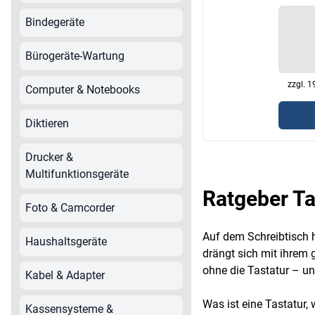
Schneidemaschinen
Bindegeräte
Schreibmaschinen
Software
Bürogeräte-Wartung
Speichermedien
Stromversorgung
zzgl. 
Computer & Notebooks
Tablet-Zubehör
Diktieren
Telefone
Unterhaltungselektronik
Drucker &
Ventilatoren & Klimageräte
Multifunktionsgeräte
Ratgeber Ta
Foto & Camcorder
Auf dem Schreibtisch ha
Haushaltsgeräte
drängt sich mit ihrem 
ohne die Tastatur – un
Kabel & Adapter
Was ist eine Tastatur,
Kassensysteme &