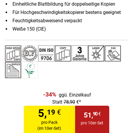
Einheitliche Blattbildung für doppelseitige Kopien
Für Hochgeschwindigkeitskopierer bestens geeignet
Feuchtigkeitsabweisend verpackt
Weiße 150 (CIE)
-34%
ggü. Einzelkauf
Statt
78,90
€*
5,
19
€
51,
90
€
pro Pack
pro 10er-Set
(im 10er-Set)