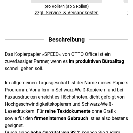
pro Rolle/n (ab 5 Rollen)
zzgl. Service- & Versandkosten
zz
Beschreibung
Das Kopierpapier »SPEED« von OTTO Office ist ein
zuverlässiger Partner, wenn es
im produktiven Büroalltag
schnell gehen soll.
Im allgemeinen Tagesgeschäft ist der Name dieses Papiers
Programm: Vor allem in Schwarz-Weiß-Kopierern und bei
Faxausdrucken erreicht es Höchstnoten, dicht gefolgt von
Hochgeschwindigkeitskopierern und Schwarz-Weiß-
Laserdruckern. Für
reine Textdokumente
ohne Grafik
sowie für den
firmeninternen Gebrauch
ist es also bestens
geeignet.
Durch seine
hohe Opazität von 92 %
können Sie zudem