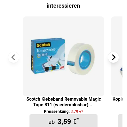
interessieren
Scotch Klebeband Removable Magic
Kopier
Tape 811 (wiederablösbar),...
Preissenkung:
3,79
€*
*
3,59
€
ab