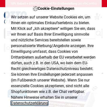
10% Rabatt + GRATIS Versand für Erstbestellung
(ab 49€ netto)
Cookie-Einstellungen
0
Wir setzen auf unserer Website Cookies ein, um
Ihnen ein optimales Einkaufserlebnis zu bieten.
Mit Klick auf „Ich akzeptiere“ willigen Sie ein, dass
Suche
wir Ihnen auf Basis Ihrer Einwilligung sinnvolle
und nützliche Services bereitstellen sowie
personalisierte Werbung/Angebote anzeigen. Ihre
Papierprodukte
Papier
Kopierpapier
10
Einwilligung umfasst, dass Cookies von
Drittanbietern außerhalb der EU verarbeitet werden
10x Kopierpapier OTTO Office
dürfen, auch z.B. in den USA, wo kein dem EU-
SPEED - 5000 Blatt gesamt,
Recht gleichwertiges Datenschutzniveau besteht.
80g/qm
Sie können Ihre Einstellungen jederzeit anpassen
(im Fußbereich unserer Website). Wenn Sie nur
essenzielle Cookies akzeptieren, sind nicht alle
Shopfunktionen wie z.B. der Chat verfügbar.
Nähere Hinweise erhalten Sie in unserer
Datenschutzerklärung
.