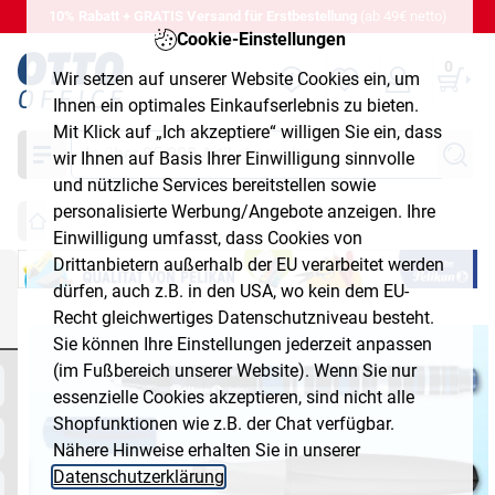
10% Rabatt + GRATIS Versand für Erstbestellung
(ab 49€ netto)
Cookie-Einstellungen
0
Wir setzen auf unserer Website Cookies ein, um
Ihnen ein optimales Einkaufserlebnis zu bieten.
Mit Klick auf „Ich akzeptiere“ willigen Sie ein, dass
Suche
wir Ihnen auf Basis Ihrer Einwilligung sinnvolle
und nützliche Services bereitstellen sowie
personalisierte Werbung/Angebote anzeigen. Ihre
Einwilligung umfasst, dass Cookies von
Drittanbietern außerhalb der EU verarbeitet werden
dürfen, auch z.B. in den USA, wo kein dem EU-
QualitÃ¤t von Pelikan.
Recht gleichwertiges Datenschutzniveau besteht.
Sie können Ihre Einstellungen jederzeit anpassen
(im Fußbereich unserer Website). Wenn Sie nur
essenzielle Cookies akzeptieren, sind nicht alle
Shopfunktionen wie z.B. der Chat verfügbar.
Nähere Hinweise erhalten Sie in unserer
Datenschutzerklärung
.