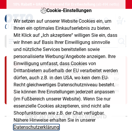
10% Rabatt + GRATIS Versand für Erstbestellung
(ab 49€ netto)
Cookie-Einstellungen
0
Wir setzen auf unserer Website Cookies ein, um
Ihnen ein optimales Einkaufserlebnis zu bieten.
Mit Klick auf „Ich akzeptiere“ willigen Sie ein, dass
Suche
wir Ihnen auf Basis Ihrer Einwilligung sinnvolle
und nützliche Services bereitstellen sowie
personalisierte Werbung/Angebote anzeigen. Ihre
Einwilligung umfasst, dass Cookies von
Es ist ein Fehler aufgetreten
Drittanbietern außerhalb der EU verarbeitet werden
Sie können nur bestellen, wenn sich mindestens ein
dürfen, auch z.B. in den USA, wo kein dem EU-
Artikel im Warenkorb befindet. Hinweis für
Recht gleichwertiges Datenschutzniveau besteht.
Neukunden: Mit Ihrer Erstbestellung erfolgt die
Anlage eines Kundenkontos und die Anlage eines
Sie können Ihre Einstellungen jederzeit anpassen
Logins.
(im Fußbereich unserer Website). Wenn Sie nur
essenzielle Cookies akzeptieren, sind nicht alle
Shopfunktionen wie z.B. der Chat verfügbar.
Ihre Artikel im Warenkorb
Nähere Hinweise erhalten Sie in unserer
Datenschutzerklärung
.