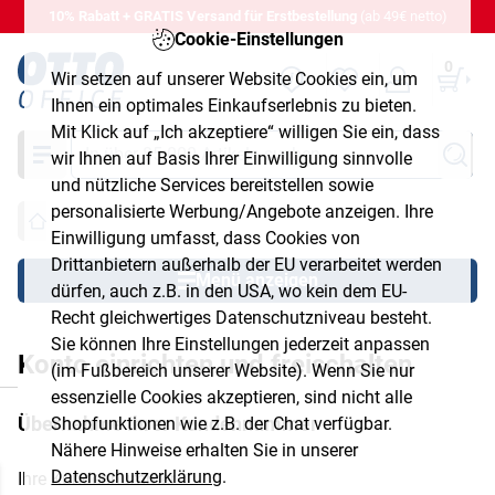
10% Rabatt + GRATIS Versand für Erstbestellung
(ab 49€ netto)
Cookie-Einstellungen
0
Wir setzen auf unserer Website Cookies ein, um
Ihnen ein optimales Einkaufserlebnis zu bieten.
Mit Klick auf „Ich akzeptiere“ willigen Sie ein, dass
Suche
wir Ihnen auf Basis Ihrer Einwilligung sinnvolle
und nützliche Services bereitstellen sowie
personalisierte Werbung/Angebote anzeigen. Ihre
Einwilligung umfasst, dass Cookies von
Drittanbietern außerhalb der EU verarbeitet werden
Menü anzeigen
dürfen, auch z.B. in den USA, wo kein dem EU-
Recht gleichwertiges Datenschutzniveau besteht.
Sie können Ihre Einstellungen jederzeit anpassen
Konto einrichten und freischalten
(im Fußbereich unserer Website). Wenn Sie nur
chließen
essenzielle Cookies akzeptieren, sind nicht alle
Übernahme Ihrer Kundennummer
Shopfunktionen wie z.B. der Chat verfügbar.
Nähere Hinweise erhalten Sie in unserer
Datenschutzerklärung
.
Ihre Kundennummer
*