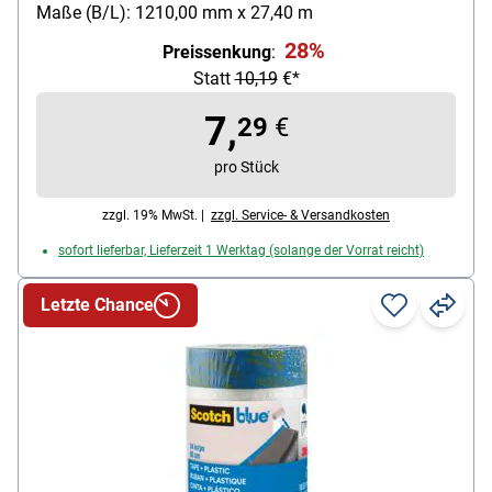
Folienmesser bequem auf die gewünschte Länge
Maße (B/L): 1210,00 mm x 27,40 m
zuschneidbar, max. Ablösezeitraum: 21 Tage,
28%
Preissenkung
:
Eigenschaften: antistatisch / UV-beständig,
Statt
10,19
€*
Trägermaterial: Krepp-Papier, Stärke: 0,114 mm,
Rollenmaße (B/L): 1,21 m / 27,4 m (33,4 m²), Farbe:
7,
29
€
blau transparent, Lieferumfang: 1 Rolle
pro Stück
Malerabdeckfolie mit Klebeband im
Kunststoffspender (Nachfüllrollen separat erhältlich)
zzgl. 19% MwSt. |
zzgl. Service- & Versandkosten
sofort lieferbar, Lieferzeit 1 Werktag (solange der Vorrat reicht)
Letzte Chance