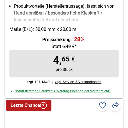
Produktvorteile (Herstelleraussage): lässt sich von
Hand abreißen / besonders hohe Klebkraft /
lösungsmittelfrei und geruchsfrei
Produktverwendung: für alle Teppich- und PVC-
Maße (B/L): 50,00 mm x 20,00 m
Bodenbeläge
28%
Preissenkung
:
Farbe: braun
Statt
6,49
€*
Breite des Bandes: 50 mm
Länge des Bandes: 20 m
4,
65
€
pro Stück
zzgl. 19% MwSt. |
zzgl. Service- & Versandkosten
sofort lieferbar, Lieferzeit 1 Werktag (solange der Vorrat reicht)
Letzte Chance