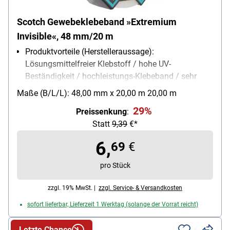
Scotch Gewebeklebeband »Extremium
Invisible«, 48 mm/20 m
Produktvorteile (Herstelleraussage):
Lösungsmittelfreier Klebstoff / hohe UV-
Beständigkeit / hochleistungs-Klebeband / sehr
gute Dehnbarkeit / für Innen- und Außenbereich
Maße (B/L/L): 48,00 mm x 20,00 m 20,00 m
geeignet /
29%
Preissenkung
:
Produktverwendung: haftet sehr gut auf Glas und
Statt
9,39
€*
Kunststoff im Innen- und Außenbereich
Farbe: transparent
6,
69
€
Breite des Bandes: 48 mm
Länge des Bandes: 20 m
pro Stück
zzgl. 19% MwSt. |
zzgl. Service- & Versandkosten
sofort lieferbar, Lieferzeit 1 Werktag (solange der Vorrat reicht)
Letzte Chance