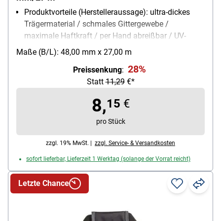
Produktvorteile (Herstelleraussage): ultra-dickes
Trägermaterial / schmales Gittergewebe /
maximale Haftkraft / per Hand abreißbar / UV-
beständig / temperaturbeständig von -29 °C bis 93
Maße (B/L): 48,00 mm x 27,00 m
°C
28%
Preissenkung
:
Produktverwendung: Maximale Haftkraft für die
Statt
11,29
€*
anspruchsvollsten Reparaturen
Farbe: grau
8,
15
€
Reißfestigkeit: 24%
Gesamtdicke: 0.43 mm
pro Stück
Breite des Bandes: 48 mm
Länge des Bandes: 27 m
zzgl. 19% MwSt. |
zzgl. Service- & Versandkosten
sofort lieferbar, Lieferzeit 1 Werktag (solange der Vorrat reicht)
Letzte Chance