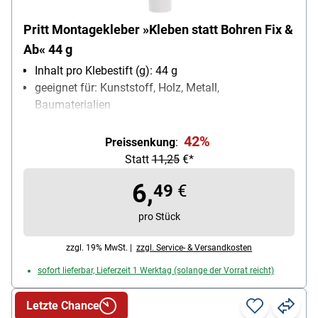
Pritt Montagekleber »Kleben statt Bohren Fix &
Ab« 44 g
Inhalt pro Klebestift (g): 44 g
geeignet für: Kunststoff, Holz, Metall,
Baumaterialien
Ausführung des Behälters: Tube
Besonderheiten: starke Haftung für kraftvolle
42%
Preissenkung
:
Verklebungen
Statt
11,25
€*
6,
49
€
pro Stück
zzgl. 19% MwSt. |
zzgl. Service- & Versandkosten
sofort lieferbar, Lieferzeit 1 Werktag (solange der Vorrat reicht)
Letzte Chance