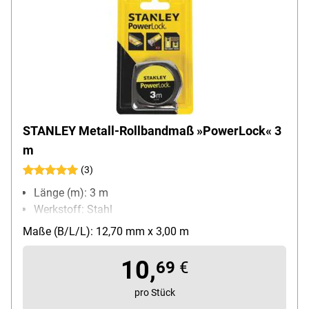
STANLEY Metall-Rollbandmaß »PowerLock« 3
m
(3)
Länge (m): 3 m
Werkstoff: Stahl
Maße (B/L/L): 12,70 mm x 3,00 m
10,
69
€
pro Stück