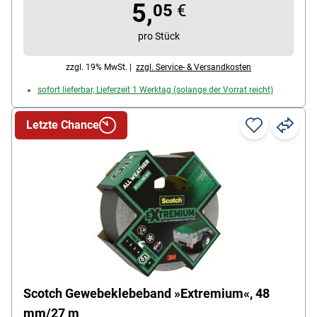
5,
05
€
Gesamtdicke: 0.43 mm
Breite des Bandes: 24 mm
pro Stück
Länge des Bandes: 10 m
zzgl. 19% MwSt. |
zzgl. Service- & Versandkosten
sofort lieferbar, Lieferzeit 1 Werktag (solange der Vorrat reicht)
Letzte Chance
Scotch Gewebeklebeband »Extremium«, 48
mm/27 m