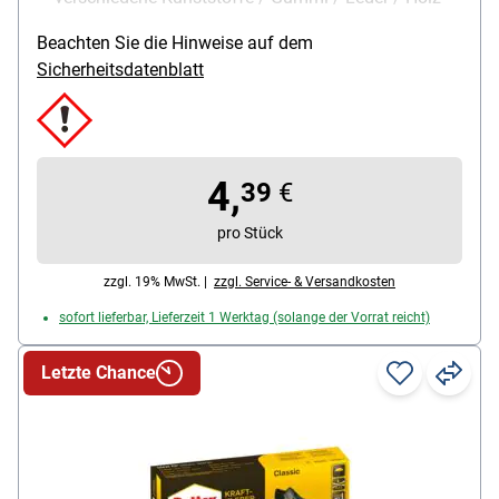
etc.
Beachten Sie die Hinweise auf dem
Inhalt (g): 3 g
Sicherheitsdatenblatt
4,
39
€
pro Stück
zzgl. 19% MwSt. |
zzgl. Service- & Versandkosten
sofort lieferbar, Lieferzeit 1 Werktag (solange der Vorrat reicht)
Letzte Chance