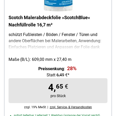
Scotch Malerabdeckfolie »ScotchBlue«
Nachfüllrolle 16,7 m²
schützt Fußleisten / Böden / Fenster / Türen und
andere Oberflächen bei Malerarbeiten, Anwendung:
Einfaches Platzieren und Anpassen der Folie dank
statischer Haftung, max. Ablösezeitraum: 21 Tage,
Eigenschaften: antistatisch / UV-beständig,
Maße (B/L): 609,00 mm x 27,40 m
Trägermaterial: Krepp-Papier, Stärke: 0,114 mm,
28%
Preissenkung
:
Rollenmaße (B/L): 60,9 cm / 27,4 m (= 16,7 m²),
Statt
6,49
€*
Farbe: blau transparent, Lieferumfang: 1 Rolle
Malerabdeckfolie mit Klebeband
4,
65
€
pro Stück
zzgl. 19% MwSt. |
zzgl. Service- & Versandkosten
sofort lieferbar, Lieferzeit 1 Werktag (solange der Vorrat reicht)