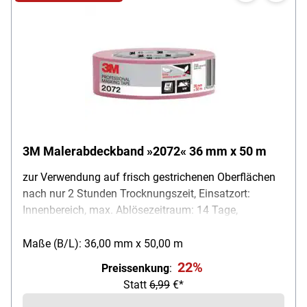
3M Malerabdeckband »2072« 36 mm x 50 m
zur Verwendung auf frisch gestrichenen Oberflächen
nach nur 2 Stunden Trocknungszeit, Einsatzort:
Innenbereich, max. Ablösezeitraum: 14 Tage,
Eigenschaften: Sehr geringes Haftvermögen / nur
Farben auf Wasserbasis verwenden, Maße (B/L): 36
Maße (B/L): 36,00 mm x 50,00 m
mm / 50 m, Farbe: pink, Lieferumfang: 1 Rolle
22%
Preissenkung
:
Malerabdeckband
Statt
6,99
€*