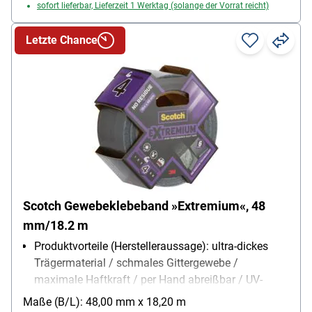
sofort lieferbar, Lieferzeit 1 Werktag (solange der Vorrat reicht)
Letzte Chance
Scotch Gewebeklebeband »Extremium«, 48
mm/18.2 m
Produktvorteile (Herstelleraussage): ultra-dickes
Trägermaterial / schmales Gittergewebe /
maximale Haftkraft / per Hand abreißbar / UV-
beständig
Maße (B/L): 48,00 mm x 18,20 m