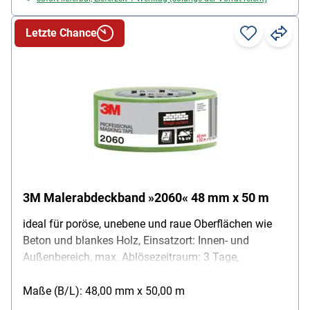
Letzte Chance
3M Malerabdeckband »2060« 48 mm x 50 m
ideal für poröse, unebene und raue Oberflächen wie
Beton und blankes Holz, Einsatzort: Innen- und
Außenbereich, max. Ablösezeitraum: 3 Tage,
Eigenschaften: Kann mit Farben auf Wasser- oder
Lösemittelbasis verwendet werden / UV- und
Maße (B/L): 48,00 mm x 50,00 m
sonnenlichtbeständig, Maße (B/L): 48 mm / 50 m,