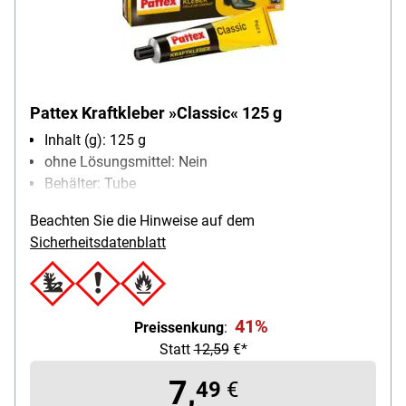
Pattex Kraftkleber »Classic« 125 g
Inhalt (g): 125 g
ohne Lösungsmittel: Nein
Behälter: Tube
Konsistenz: flüssig
Beachten Sie die Hinweise auf dem
Produktverwendung: klebt Holz / Gummi / Leder /
Sicherheitsdatenblatt
Kork / Filz / Hart-PVC / Weichschaumstoffe /
Metall,
41%
Preissenkung
:
Statt
12,59
€*
7,
49
€