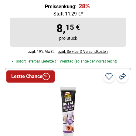
Produktverwendung: Maximale Haftkraft für die
28%
Preissenkung
:
anspruchsvollsten Reparaturen
Statt
11,29
€*
Farbe: grau
Reißfestigkeit: 24%
8,
15
€
Gesamtdicke: 0.43 mm
Breite des Bandes: 48 mm
pro Stück
Länge des Bandes: 18.2 m
zzgl. 19% MwSt. |
zzgl. Service- & Versandkosten
sofort lieferbar, Lieferzeit 1 Werktag (solange der Vorrat reicht)
Letzte Chance