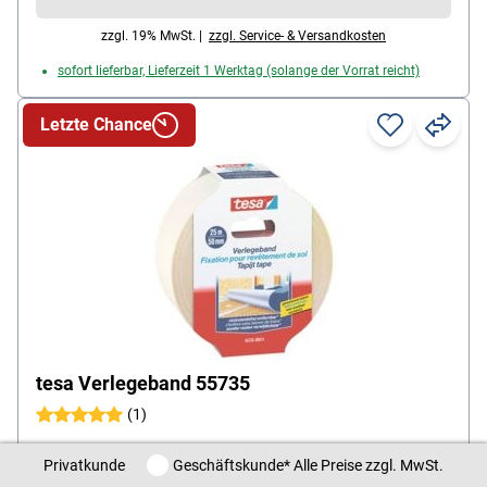
zwischen Nebel und kräftigem Strahl, Gewicht (leer):
zzgl. 19% MwSt. |
zzgl. Service- & Versandkosten
270 g, Füllmenge: 1,5 Liter Flüssigkeit, Material: PE
sofort lieferbar, Lieferzeit 1 Werktag (solange der Vorrat reicht)
und Messing, Lieferumfang: 1 Wassersprühflasche
Letzte Chance
tesa Verlegeband 55735
(1)
reißfest: Ja
Privatkunde / Geschäftskunde
Privatkunde
Geschäftskunde
* Alle Preise zzgl. MwSt.
beidseitig klebend: Ja