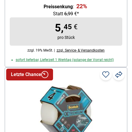
sonnenlichtbeständig, Maße (B/L): 36 mm / 50 m,
22%
Preissenkung
:
Farbe: grün, Lieferumfang: 1 Rolle Malerabdeckband
Statt
6,99
€*
5,
45
€
pro Stück
zzgl. 19% MwSt. |
zzgl. Service- & Versandkosten
sofort lieferbar, Lieferzeit 1 Werktag (solange der Vorrat reicht)
Letzte Chance