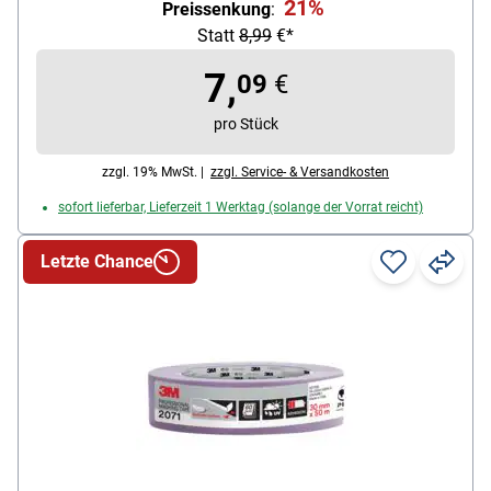
21%
Preissenkung
:
Farbe: grün, Lieferumfang: 1 Rolle Malerabdeckband
Statt
8,99
€*
7,
09
€
pro Stück
zzgl. 19% MwSt. |
zzgl. Service- & Versandkosten
sofort lieferbar, Lieferzeit 1 Werktag (solange der Vorrat reicht)
Letzte Chance