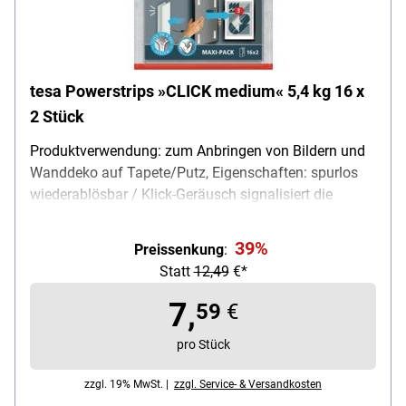
tesa Powerstrips »CLICK medium« 5,4 kg 16 x
2 Stück
Produktverwendung: zum Anbringen von Bildern und
Wanddeko auf Tapete/Putz, Eigenschaften: spurlos
wiederablösbar / Klick-Geräusch signalisiert die
Verbindung der Klett-Elemente, max. Tragfähigkeit: 5,4
kg, Form: Rechteck, Maße (B/L): 20 / 80 mm, Farbe:
39%
Preissenkung
:
transparent, Material: Kunststoff, Lieferumfang: 16 x
Statt
12,49
€*
2 Stück
7,
59
€
pro Stück
zzgl. 19% MwSt. |
zzgl. Service- & Versandkosten