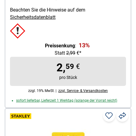
Gummi / Papier / Kunststoff / Stein
Beachten Sie die Hinweise auf dem
ohne Lösungsmittel: Ja
Sicherheitsdatenblatt
Inhalt (g): 5 g
13%
Preissenkung
:
Statt
2,99
€*
2,
59
€
pro Stück
zzgl. 19% MwSt. |
zzgl. Service- & Versandkosten
sofort lieferbar, Lieferzeit 1 Werktag (solange der Vorrat reicht)