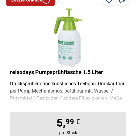
relaxdays Pumpsprühflasche 1.5 Liter
Drucksprüher ohne künstliches Treibgas, Druckaufbau
per Pump-Mechanismus, befüllbar mit: Wasser /
Putzmittel / Pestiziden / andere Flüssigkeiten, Maße
(B/T/H): 12,5 / 17 / 31,5 cm, Flasche: weiß-
transparent / aufgedruckte Füllstand-Skala /
5,
aufgedruckte Bedienungsanleitung, Verschluss:
99
€
hellgrün / mit Griff / mit Pump-Mechanismus /
pro Stück
Messing-Sprühdüse, Sprüh-Arten: stufenlos einstellbar