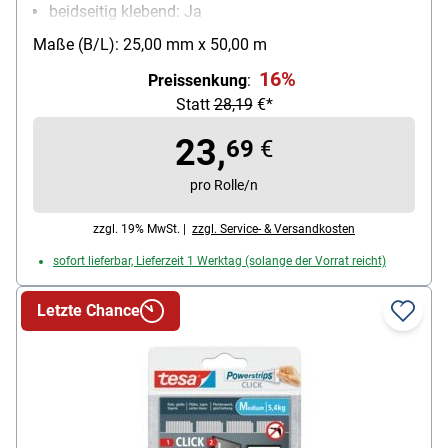
beidseitig klebend: Ja
Besonderheiten: von Hand einreißbar
Maße (B/L): 25,00 mm x 50,00 m
16%
Preissenkung
:
Statt
28,19
€*
23,
69
€
pro Rolle/n
zzgl. 19% MwSt. |
zzgl. Service- & Versandkosten
sofort lieferbar, Lieferzeit 1 Werktag (solange der Vorrat reicht)
Letzte Chance