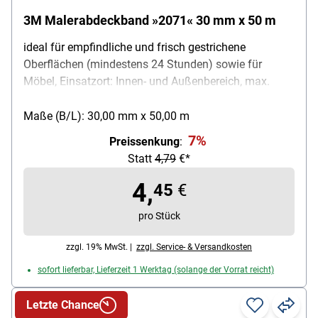
3M Malerabdeckband »2071« 30 mm x 50 m
ideal für empfindliche und frisch gestrichene
Oberflächen (mindestens 24 Stunden) sowie für
Möbel, Einsatzort: Innen- und Außenbereich, max.
Ablösezeitraum: 60 Tage, Eigenschaften: Kann mit
Farben auf Wasser- oder Lösemittelbasis verwendet
Maße (B/L): 30,00 mm x 50,00 m
werden / UV- und sonnenlichtbeständig, Maße (B/L):
7%
Preissenkung
:
30 mm / 50 m, Farbe: violett, Lieferumfang: 1 Rolle
Statt
4,79
€*
Malerabdeckband
4,
45
€
pro Stück
zzgl. 19% MwSt. |
zzgl. Service- & Versandkosten
sofort lieferbar, Lieferzeit 1 Werktag (solange der Vorrat reicht)
Letzte Chance