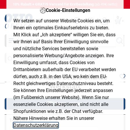
10% Rabatt + GRATIS Versand für Erstbestellung
(ab 49€ netto)
Cookie-Einstellungen
0
Wir setzen auf unserer Website Cookies ein, um
Ihnen ein optimales Einkaufserlebnis zu bieten.
Mit Klick auf „Ich akzeptiere“ willigen Sie ein, dass
Suche
wir Ihnen auf Basis Ihrer Einwilligung sinnvolle
und nützliche Services bereitstellen sowie
personalisierte Werbung/Angebote anzeigen. Ihre
Suche nach: Letzte Chance Werkstatt
Einwilligung umfasst, dass Cookies von
Drittanbietern außerhalb der EU verarbeitet werden
Suche nach: Letzte Chance
dürfen, auch z.B. in den USA, wo kein dem EU-
chließen
Recht gleichwertiges Datenschutzniveau besteht.
Werkstatt
Sie können Ihre Einstellungen jederzeit anpassen
(im Fußbereich unserer Website). Wenn Sie nur
Filter anzeigen
essenzielle Cookies akzeptieren, sind nicht alle
Shopfunktionen wie z.B. der Chat verfügbar.
Nähere Hinweise erhalten Sie in unserer
1-36 von 36
Datenschutzerklärung
.