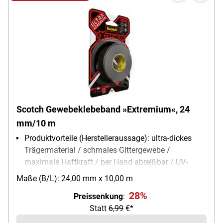
Scotch Gewebeklebeband »Extremium«, 24
mm/10 m
Produktvorteile (Herstelleraussage): ultra-dickes
Trägermaterial / schmales Gittergewebe /
maximale Haftkraft / per Hand abreißbar / UV-
beständig
Maße (B/L): 24,00 mm x 10,00 m
Produktverwendung: Maximale Haftkraft für die
28%
Preissenkung
:
anspruchsvollsten Reparaturen
Statt
6,99
€*
Farbe: grau
Reißfestigkeit: 24%