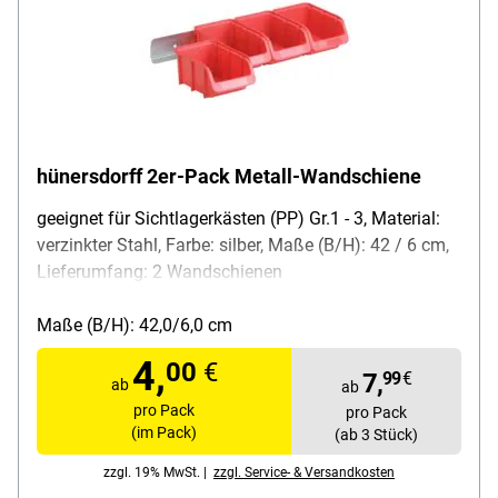
hünersdorff 2er-Pack Metall-Wandschiene
geeignet für Sichtlagerkästen (PP) Gr.1 - 3, Material:
verzinkter Stahl, Farbe: silber, Maße (B/H): 42 / 6 cm,
Lieferumfang: 2 Wandschienen
Maße (B/H): 42,0/6,0 cm
4,
00
€
7,
99
€
ab
ab
pro Pack
pro Pack
(im Pack)
(ab 3 Stück)
zzgl. 19% MwSt. |
zzgl. Service- & Versandkosten