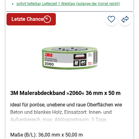
sofort lieferbar, Lieferzeit 1 Werktag (solange der Vorrat reicht)
Letzte Chance
3M Malerabdeckband »2060« 36 mm x 50 m
ideal für poröse, unebene und raue Oberflächen wie
Beton und blankes Holz, Einsatzort: Innen- und
Außenbereich, max. Ablösezeitraum: 3 Tage,
Eigenschaften: Kann mit Farben auf Wasser- oder
Lösemittelbasis verwendet werden / UV- und
Maße (B/L): 36,00 mm x 50,00 m