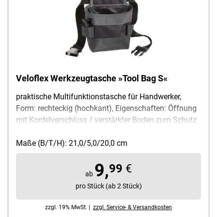
Veloflex Werkzeugtasche »Tool Bag S«
praktische Multifunktionstasche für Handwerker,
Form: rechteckig (hochkant), Eigenschaften: Öffnung
mit Kordelverschluss / verstärkter Boden zum Schutz
gegen Durchstechen von Nägeln / Hammerhalter auf
beiden Seiten / wasserabweisend / robust /
Maße (B/T/H): 21,0/5,0/20,0 cm
widerstandsfähig, Trageweise: integrierter Gürtel mit
9,
Schnellverschluss / Gurt verstellbar / Gurtlänge ohne
99
€
ab
Schnallen 120 cm / Gurtlänge mit Schnallen 100 cm /
pro Stück (ab 2 Stück)
Gürtel austauschbar, Öffung Durchmesser: ca. 15 cm,
Material: Polyester / Nylon, Farbe: schwarz / grau,
zzgl. 19% MwSt. |
zzgl. Service- & Versandkosten
Lieferumfang: 1 Werkzeugtasche