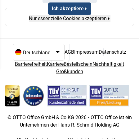
Ich akzeptiere
Keine Artikellisten gespeichert
Nur essenzielle Cookies akzeptieren
AGB
Impressum
Datenschutz
Sprach- und Landesauswahl
Barrierefreiheit
Karriere
Bestellschein
Nachhaltigkeit
Großkunden
© OTTO Office GmbH & Co KG 2026 • OTTO Office ist ein
Unternehmen der Hans R. Schmid Holding AG