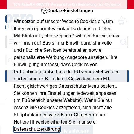
10% Rabatt + GRATIS Versand für Erstbestellung
(ab 49€ netto)
Cookie-Einstellungen
0
Wir setzen auf unserer Website Cookies ein, um
Ihnen ein optimales Einkaufserlebnis zu bieten.
Mit Klick auf „Ich akzeptiere“ willigen Sie ein, dass
Suche
wir Ihnen auf Basis Ihrer Einwilligung sinnvolle
und nützliche Services bereitstellen sowie
personalisierte Werbung/Angebote anzeigen. Ihre
Merken
Gespeicherte Artikellisten
Einwilligung umfasst, dass Cookies von
Drittanbietern außerhalb der EU verarbeitet werden
Merken
dürfen, auch z.B. in den USA, wo kein dem EU-
Recht gleichwertiges Datenschutzniveau besteht.
Sie können Ihre Einstellungen jederzeit anpassen
Gespeicherte Artikellisten
(im Fußbereich unserer Website). Wenn Sie nur
essenzielle Cookies akzeptieren, sind nicht alle
Shopfunktionen wie z.B. der Chat verfügbar.
Meine Schlagwörter
Nähere Hinweise erhalten Sie in unserer
Datenschutzerklärung
.
Neue Liste anlegen