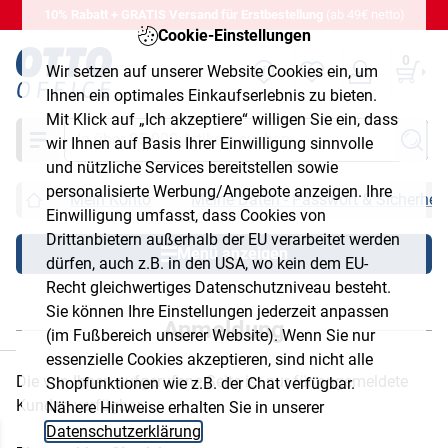
10% Rabatt + GRATIS Versand für Erstbestellung
(ab 49€ netto)
Cookie-Einstellungen
0
Wir setzen auf unserer Website Cookies ein, um
Ihnen ein optimales Einkaufserlebnis zu bieten.
Mit Klick auf „Ich akzeptiere“ willigen Sie ein, dass
Suche
wir Ihnen auf Basis Ihrer Einwilligung sinnvolle
und nützliche Services bereitstellen sowie
personalisierte Werbung/Angebote anzeigen. Ihre
Mein Konto
Meine Daten - Passwort & Sicherheit
Einwilligung umfasst, dass Cookies von
Drittanbietern außerhalb der EU verarbeitet werden
Menü anzeigen
dürfen, auch z.B. in den USA, wo kein dem EU-
Recht gleichwertiges Datenschutzniveau besteht.
Sie können Ihre Einstellungen jederzeit anpassen
Anmeldung
(im Fußbereich unserer Website). Wenn Sie nur
chließen
essenzielle Cookies akzeptieren, sind nicht alle
Die von Ihnen aufgerufene Seite ist nur für angemeldete
Shopfunktionen wie z.B. der Chat verfügbar.
Kunden verfügbar.
Nähere Hinweise erhalten Sie in unserer
Datenschutzerklärung
.