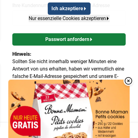
Ihre Kundennummer oder Ihre E-Mail-Adresse
Ich akzeptiere
Nur essenzielle Cookies akzeptieren
Passwort anfordern
Hinweis:
Sollten Sie nicht innerhalb weniger Minuten eine
Antwort von uns erhalten, haben wir vermutlich eine
falsche E-Mail-Adresse gespeichert und unsere E-
Overlay
Mail kann Sie nicht erreichen. Setzen Sie sich bitte
Over
in diesem Fall mit uns in Verbindung, damit wir Ihre
E-Mail-Adresse berichtigen können!
AGB
Impressum
Datenschutz