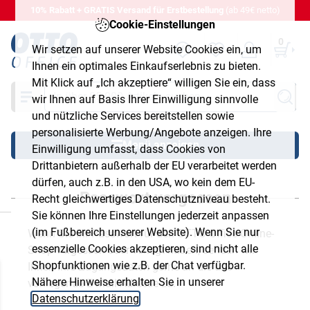
10% Rabatt + GRATIS Versand für Erstbestellung
(ab 49€ netto)
Cookie-Einstellungen
0
Wir setzen auf unserer Website Cookies ein, um
Ihnen ein optimales Einkaufserlebnis zu bieten.
Mit Klick auf „Ich akzeptiere“ willigen Sie ein, dass
Suche
wir Ihnen auf Basis Ihrer Einwilligung sinnvolle
und nützliche Services bereitstellen sowie
personalisierte Werbung/Angebote anzeigen. Ihre
Menü anzeigen
Einwilligung umfasst, dass Cookies von
Drittanbietern außerhalb der EU verarbeitet werden
dürfen, auch z.B. in den USA, wo kein dem EU-
Passwort vergessen
Recht gleichwertiges Datenschutzniveau besteht.
chließen
Sie können Ihre Einstellungen jederzeit anpassen
(im Fußbereich unserer Website). Wenn Sie nur
Wenn Sie Ihr Passwort für den OTTO Office Online-
essenzielle Cookies akzeptieren, sind nicht alle
Shop vergessen oder verlegt haben, senden wir
Shopfunktionen wie z.B. der Chat verfügbar.
Ihnen Ihre Zugangsdaten gerne an die uns
Nähere Hinweise erhalten Sie in unserer
vorliegende E-Mail-Adresse zu.
Datenschutzerklärung
.