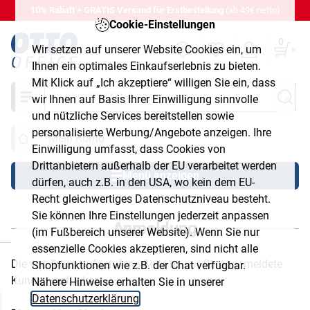
10% Rabatt + GRATIS Versand für Erstbestellung
(ab 49€ netto)
Cookie-Einstellungen
0
Wir setzen auf unserer Website Cookies ein, um
Ihnen ein optimales Einkaufserlebnis zu bieten.
Mit Klick auf „Ich akzeptiere“ willigen Sie ein, dass
Suche
wir Ihnen auf Basis Ihrer Einwilligung sinnvolle
und nützliche Services bereitstellen sowie
personalisierte Werbung/Angebote anzeigen. Ihre
Mein Konto
Einwilligung umfasst, dass Cookies von
Drittanbietern außerhalb der EU verarbeitet werden
Menü anzeigen
dürfen, auch z.B. in den USA, wo kein dem EU-
Recht gleichwertiges Datenschutzniveau besteht.
Sie können Ihre Einstellungen jederzeit anpassen
Anmeldung
(im Fußbereich unserer Website). Wenn Sie nur
chließen
essenzielle Cookies akzeptieren, sind nicht alle
Die von Ihnen aufgerufene Seite ist nur für angemeldete
Shopfunktionen wie z.B. der Chat verfügbar.
Kunden verfügbar.
Nähere Hinweise erhalten Sie in unserer
Datenschutzerklärung
.