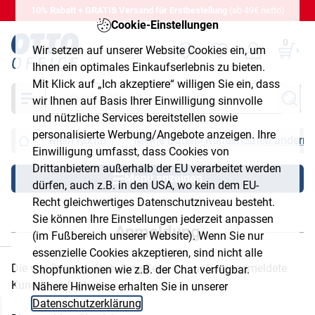
10% Rabatt + GRATIS Versand für Erstbestellung
(ab 49€ netto)
Cookie-Einstellungen
0
Wir setzen auf unserer Website Cookies ein, um
Ihnen ein optimales Einkaufserlebnis zu bieten.
Mit Klick auf „Ich akzeptiere“ willigen Sie ein, dass
Suche
wir Ihnen auf Basis Ihrer Einwilligung sinnvolle
und nützliche Services bereitstellen sowie
personalisierte Werbung/Angebote anzeigen. Ihre
Mein Konto
Meine Daten - Kundendaten ändern
Einwilligung umfasst, dass Cookies von
Drittanbietern außerhalb der EU verarbeitet werden
Menü anzeigen
dürfen, auch z.B. in den USA, wo kein dem EU-
Recht gleichwertiges Datenschutzniveau besteht.
Sie können Ihre Einstellungen jederzeit anpassen
Anmeldung
(im Fußbereich unserer Website). Wenn Sie nur
chließen
essenzielle Cookies akzeptieren, sind nicht alle
Die von Ihnen aufgerufene Seite ist nur für angemeldete
Shopfunktionen wie z.B. der Chat verfügbar.
Kunden verfügbar.
Nähere Hinweise erhalten Sie in unserer
Datenschutzerklärung
.