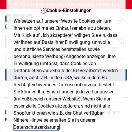
10% Rabatt + GRATIS Versand für Erstbestellung
(ab 49€ netto)
Cookie-Einstellungen
0
Wir setzen auf unserer Website Cookies ein, um
Ihnen ein optimales Einkaufserlebnis zu bieten.
Mit Klick auf „Ich akzeptiere“ willigen Sie ein, dass
Suche
wir Ihnen auf Basis Ihrer Einwilligung sinnvolle
und nützliche Services bereitstellen sowie
personalisierte Werbung/Angebote anzeigen. Ihre
Mein Konto
Meine Daten - Lieferadressbuch
Einwilligung umfasst, dass Cookies von
Drittanbietern außerhalb der EU verarbeitet werden
Menü anzeigen
dürfen, auch z.B. in den USA, wo kein dem EU-
Recht gleichwertiges Datenschutzniveau besteht.
Sie können Ihre Einstellungen jederzeit anpassen
Anmeldung
(im Fußbereich unserer Website). Wenn Sie nur
chließen
essenzielle Cookies akzeptieren, sind nicht alle
Die von Ihnen aufgerufene Seite ist nur für angemeldete
Shopfunktionen wie z.B. der Chat verfügbar.
Kunden verfügbar.
Nähere Hinweise erhalten Sie in unserer
Datenschutzerklärung
.