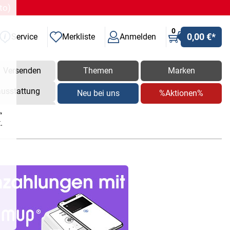
to)
0
0,00 €
*
Service
Merkliste
Anmelden
Versenden
Themen
Marken
ausstattung
Neu bei uns
%Aktionen%
,
.