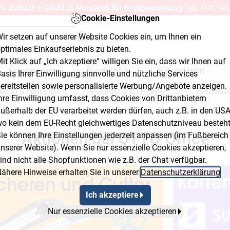
% Rabatt + GRATIS Versand für Erstbestellung
(ab 49€ net
Cookie-Einstellungen
ir setzen auf unserer Website Cookies ein, um Ihnen ein
ptimales Einkaufserlebnis zu bieten.
it Klick auf „Ich akzeptiere“ willigen Sie ein, dass wir Ihnen auf
Schreibwaren
Bürotechnik
Präsentation
asis Ihrer Einwilligung sinnvolle und nützliche Services
ereitstellen sowie personalisierte Werbung/Angebote anzeigen.
ering & Haushalt
Reinigung & Hygiene
Betriebs
hre Einwilligung umfasst, dass Cookies von Drittanbietern
ußerhalb der EU verarbeitet werden dürfen, auch z.B. in den USA
erkstatt & Baumarkt
o kein dem EU-Recht gleichwertiges Datenschutzniveau besteht
Aktionen bei OTTO Office
ie können Ihre Einstellungen jederzeit anpassen (im Fußbereich
nserer Website). Wenn Sie nur essenzielle Cookies akzeptieren,
ind nicht alle Shopfunktionen wie z.B. der Chat verfügbar.
ähere Hinweise erhalten Sie in unserer
Datenschutzerklärung
.
Ich akzeptiere
Nur essenzielle Cookies akzeptieren