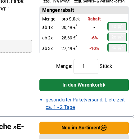
toff, Farbe:
zzgl. 19% MwSt. |
zzgl. Service- & Versandkosten
ng: 1
Mengenrabatt
Menge
pro Stück
Rabatt
1x
*
ab 1x
30,49 €
-
2x
*
ab 2x
28,69 €
-6%
3x
*
ab 3x
27,49 €
-10%
Menge:
Stück
In den Warenkorb
gesonderter Paketversand, Lieferzeit
ca. 1 - 2 Tage
che »E-
Neu im Sortiment