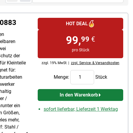
10883
HOT DEAL
en
99,
99
€
elbaren
wei
pro Stück
Schutz der
ür Kleinteile
zzgl. 19% MwSt. |
zzgl. Service- & Versandkosten
net für:
turarbeiten
Menge:
Stück
mwerker
haltig
In den Warenkorb
er /
unter ein
sofort lieferbar, Lieferzeit 1 Werktag
en Größen,
les mehr,
: Stahl /