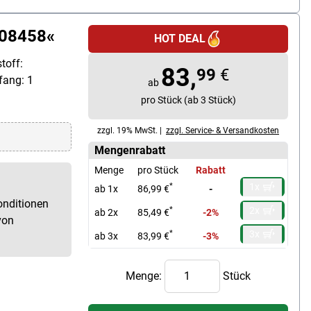
-08458«
HOT DEAL
toff:
83,
99
€
fang: 1
ab
pro Stück (ab 3 Stück)
zzgl. 19% MwSt. |
zzgl. Service- & Versandkosten
Mengenrabatt
Menge
pro Stück
Rabatt
1x
*
ab 1x
86,99 €
-
onditionen
2x
*
ab 2x
85,49 €
-2%
von
3x
*
ab 3x
83,99 €
-3%
Menge:
Stück