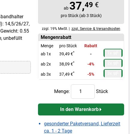
37,
49
€
ab
pro Stück (ab 3 Stück)
ßbandhalter
): 14,5/26/27,
zzgl. 19% MwSt. |
zzgl. Service- & Versandkosten
 Gewicht: 0.55
Mengenrabatt
, unbefüllt
Menge
pro Stück
Rabatt
1x
*
ab 1x
39,49 €
-
2x
*
ab 2x
38,09 €
-4%
3x
*
ab 3x
37,49 €
-5%
Menge:
Stück
In den Warenkorb
gesonderter Paketversand, Lieferzeit
ca. 1 - 2 Tage