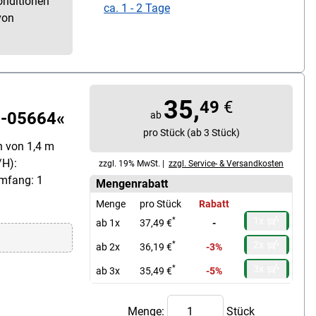
onditionen
ca. 1 - 2 Tage
von
35,
49
€
E-05664«
ab
pro Stück (ab 3 Stück)
n von 1,4 m
/H):
zzgl. 19% MwSt. |
zzgl. Service- & Versandkosten
umfang: 1
Mengenrabatt
Menge
pro Stück
Rabatt
1x
*
ab 1x
37,49 €
-
2x
*
ab 2x
36,19 €
-3%
3x
*
ab 3x
35,49 €
-5%
Menge:
Stück