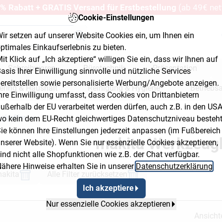
% Rabatt + GRATIS Versand für Erstbestellung
(ab 49€ net
Cookie-Einstellungen
ir setzen auf unserer Website Cookies ein, um Ihnen ein
ptimales Einkaufserlebnis zu bieten.
it Klick auf „Ich akzeptiere“ willigen Sie ein, dass wir Ihnen auf
Schreibwaren
Bürotechnik
Präsentation
asis Ihrer Einwilligung sinnvolle und nützliche Services
ereitstellen sowie personalisierte Werbung/Angebote anzeigen.
ering & Haushalt
Reinigung & Hygiene
Betriebs
hre Einwilligung umfasst, dass Cookies von Drittanbietern
ußerhalb der EU verarbeitet werden dürfen, auch z.B. in den USA
erkstatt & Baumarkt
gkoffer
o kein dem EU-Recht gleichwertiges Datenschutzniveau besteht
yout Button 2
Breadcrumb Flyout Button 3
ie können Ihre Einstellungen jederzeit anpassen (im Fußbereich
makita Werkzeugk
nserer Website). Wenn Sie nur essenzielle Cookies akzeptieren,
ind nicht alle Shopfunktionen wie z.B. der Chat verfügbar.
ähere Hinweise erhalten Sie in unserer
Datenschutzerklärung
.
akita
Alle Filter zurücksetzen
Ich akzeptiere
Nur essenzielle Cookies akzeptieren
Ansicht