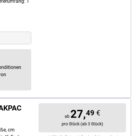
ieferumfang: 1
onditionen
von
MAKPAC
27,
49
€
ab
pro Stück (ab 3 Stück)
aße, cm