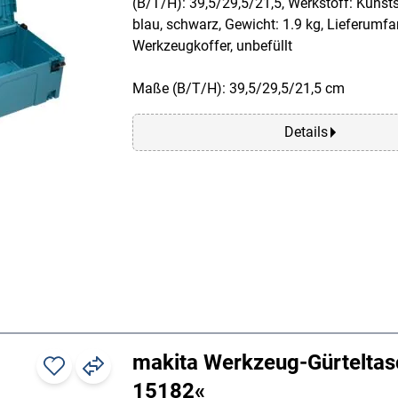
(B/T/H): 39,5/29,5/21,5, Werkstoff: Kunsts
blau, schwarz, Gewicht: 1.9 kg, Lieferumfa
Werkzeugkoffer, unbefüllt
Maße (B/T/H): 39,5/29,5/21,5 cm
Details
makita Werkzeug-Gürteltas
15182«