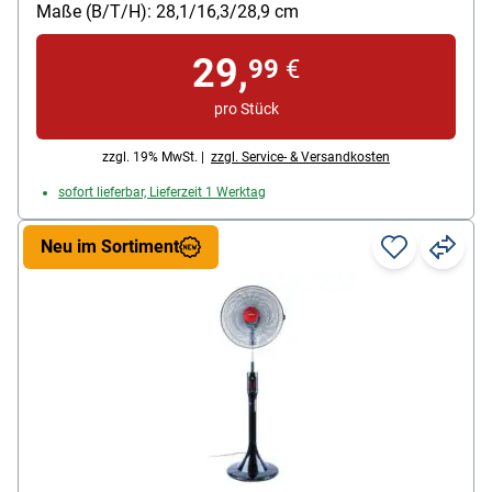
Abmessungen / als Tischventilator und auch zur
Maße (B/T/H): 28,1/16,3/28,9 cm
Wandmontage geeignet
Betriebsgeräusch: 39 dB
29,
99
€
Luftmenge: 740 m³/h
pro Stück
zzgl. 19% MwSt. |
zzgl. Service- & Versandkosten
sofort lieferbar, Lieferzeit 1 Werktag
Neu im Sortiment