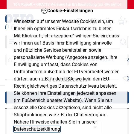
10% Rabatt + GRATIS Versand für Erstbestellung
(ab 49€ netto)
Cookie-Einstellungen
0
Wir setzen auf unserer Website Cookies ein, um
Ihnen ein optimales Einkaufserlebnis zu bieten.
Mit Klick auf „Ich akzeptiere“ willigen Sie ein, dass
Suche
wir Ihnen auf Basis Ihrer Einwilligung sinnvolle
und nützliche Services bereitstellen sowie
personalisierte Werbung/Angebote anzeigen. Ihre
Bürotechnik
Ventilatoren & Klimageräte
Ven
Einwilligung umfasst, dass Cookies von
Drittanbietern außerhalb der EU verarbeitet werden
Ventilatoren
dürfen, auch z.B. in den USA, wo kein dem EU-
chließen
Recht gleichwertiges Datenschutzniveau besteht.
Sie können Ihre Einstellungen jederzeit anpassen
Filter anzeigen
(im Fußbereich unserer Website). Wenn Sie nur
essenzielle Cookies akzeptieren, sind nicht alle
1-6 von 6
Shopfunktionen wie z.B. der Chat verfügbar.
Nähere Hinweise erhalten Sie in unserer
Datenschutzerklärung
.