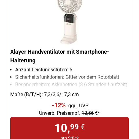
Xlayer Handventilator mit Smartphone-
Halterung
Anzahl Leistungsstufen: 5
Sicherheitsfunktionen: Gitter vor dem Rotorblatt
Besonderheiten: Akkubetrieb (3-6 Stunden Laufzeit)
/ kompakt und tragbar (nur 158 g) / abnehmbarer
Maße (B/T/H): 7,3/3,6/17,3 cm
Standfuß als Smartphonehalterung verwendbar /
-12%
ggü. UVP
LED-Display mit Akkustand / leiser und bürstenloser
Unverb. Preisempf.
12,56
€*
Motor / Akku: 1200 mAh / Aufladen per USB Typ C
10,
99
€
pro Stück