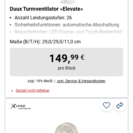
Duux Turmventilator »Elevate«
Anzahl Leistungsstufen: 26
Sicherheitsfunktionen: automatische Abschaltung
Besonderheiten: LED-Display und Touch-Bedienfeld
/ kraftvoller Luftstromflow von bis zu 8 Metern pro
Maße (B/T/H): 29,0/29,0/11,0 cm
Sekunde / eingebauter Ionisator reduziert Staub
und Allergene für frische und saubere Luft / Timer
149,
99
€
von 1 bis 12 Stunden / Nachtmodus mit vollständig
abgedunkeltem Display
pro Stück
Kabellänge: 1.6 m
zzgl. 19% MwSt. |
zzgl. Service- & Versandkosten
Betriebsgeräusch: 52 dB
Luftmenge: 500 m³
Derzeit nicht lieferbar