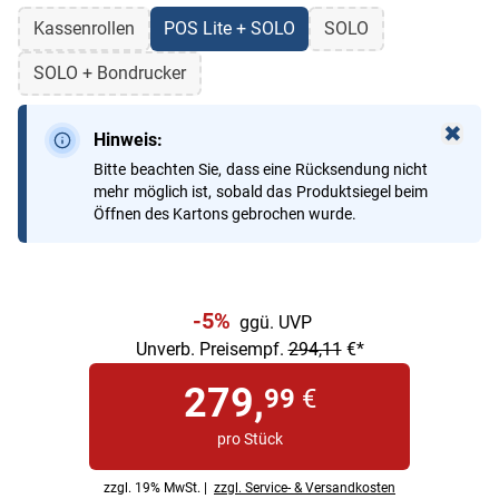
Kassenrollen
POS Lite + SOLO
SOLO
SOLO + Bondrucker
✖
Hinweis:
Schl
Bitte beachten Sie, dass eine Rücksendung nicht
mehr möglich ist, sobald das Produktsiegel beim
Öffnen des Kartons gebrochen wurde.
-5%
ggü. UVP
Unverb. Preisempf.
294,11
€*
279,
99
€
pro Stück
zzgl. 19% MwSt. |
zzgl. Service- & Versandkosten