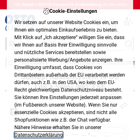
10% Rabatt + GRATIS Versand für Erstbestellung
(ab 49€ netto)
Cookie-Einstellungen
0
Wir setzen auf unserer Website Cookies ein, um
Ihnen ein optimales Einkaufserlebnis zu bieten.
Mit Klick auf „Ich akzeptiere“ willigen Sie ein, dass
Suche
wir Ihnen auf Basis Ihrer Einwilligung sinnvolle
und nützliche Services bereitstellen sowie
personalisierte Werbung/Angebote anzeigen. Ihre
Bürotechnik
Kassensysteme & Geldzählsysteme
Einwilligung umfasst, dass Cookies von
Drittanbietern außerhalb der EU verarbeitet werden
SumUp! Kassensystem »POS
dürfen, auch z.B. in den USA, wo kein dem EU-
Lite + Solo« inkl. TSE
Recht gleichwertiges Datenschutzniveau besteht.
Sie können Ihre Einstellungen jederzeit anpassen
(im Fußbereich unserer Website). Wenn Sie nur
essenzielle Cookies akzeptieren, sind nicht alle
Shopfunktionen wie z.B. der Chat verfügbar.
Nähere Hinweise erhalten Sie in unserer
Datenschutzerklärung
.