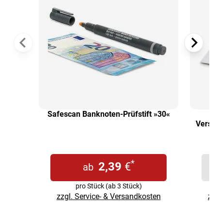
Safescan Banknoten-Prüfstift »30«
T
Versa
*
2,39
€
ab
pro Stück (ab 3 Stück)
zzgl. Service- & Versandkosten
zz