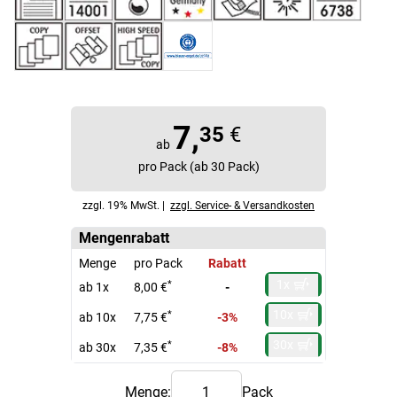
7,
35
€
ab
pro Pack (ab 30 Pack)
zzgl. 19% MwSt. |
zzgl. Service- & Versandkosten
Mengenrabatt
Menge
pro Pack
Rabatt
1x
*
ab 1x
8,00 €
-
10x
*
ab 10x
7,75 €
-3%
30x
*
ab 30x
7,35 €
-8%
Menge:
Pack