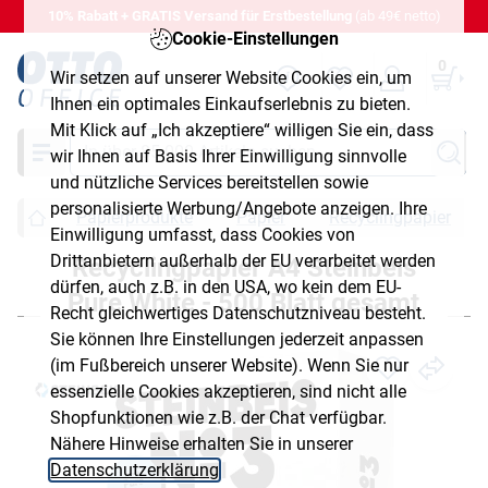
10% Rabatt + GRATIS Versand für Erstbestellung
(ab 49€ netto)
Cookie-Einstellungen
0
Wir setzen auf unserer Website Cookies ein, um
Ihnen ein optimales Einkaufserlebnis zu bieten.
Mit Klick auf „Ich akzeptiere“ willigen Sie ein, dass
Suche
wir Ihnen auf Basis Ihrer Einwilligung sinnvolle
und nützliche Services bereitstellen sowie
personalisierte Werbung/Angebote anzeigen. Ihre
Papierprodukte
Papier
Recyclingpapier
Einwilligung umfasst, dass Cookies von
Drittanbietern außerhalb der EU verarbeitet werden
Recyclingpapier A4 Steinbeis
dürfen, auch z.B. in den USA, wo kein dem EU-
Pure White - 500 Blatt gesamt
Recht gleichwertiges Datenschutzniveau besteht.
Sie können Ihre Einstellungen jederzeit anpassen
(im Fußbereich unserer Website). Wenn Sie nur
essenzielle Cookies akzeptieren, sind nicht alle
Shopfunktionen wie z.B. der Chat verfügbar.
Nähere Hinweise erhalten Sie in unserer
Datenschutzerklärung
.