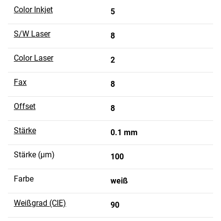
Color Inkjet
5
S/W Laser
8
Color Laser
2
Fax
8
Offset
8
Stärke
0.1 mm
Stärke (µm)
100
Farbe
weiß
Weißgrad (CIE)
90